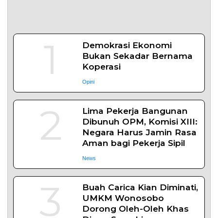
4
Bangun Ekosistem
Pangan Nasional, Sugeng
Santoso Tekankan
Kolaborasi Lintas Sektor
News
5
Bapas Yogyakarta dan
Poltek Imipas Evaluasi
Program Magang Taruna
Pemasyarakan
Daerah
TENTANG KAMI
REDAKSI
KONTAK KAMI
YUK MENULIS
KEBIJAKAN PRIVASI
PEDOMAN MEDIA SIBER
DISCLAIMER
TOS
Copyright © 2026 serikatnews.com. Allright Reserved