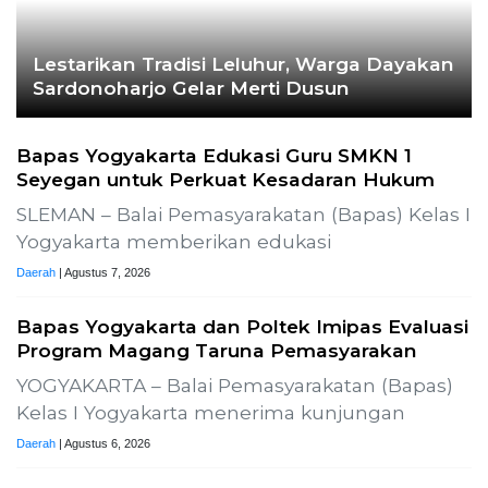
Komisi 1 DPRD Probolinggo Pastikan Kawal
Perbaikan Jalan Terdampak Pembangunan
KKMP di Semampir
Probolinggo – DPRD Kabupaten Probolinggo
meminta kerusakan jalan lingkungan di
Daerah
| Agustus 6, 2026
Terpopuler
+ SELENGKAPNYA
Demokrasi Ekonomi
Bukan Sekadar Bernama