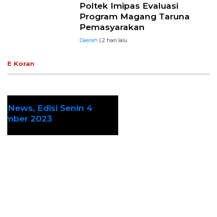
Poltek Imipas Evaluasi
Program Magang Taruna
Pemasyarakan
Daerah
| 2 hari lalu
E Koran
Ekoran Serikat News, Edisi Kamis 9
Previous
Next
November 2023
Cek Fakta
Hoaks – Video Viral
Pertandingan Indonesia vs
Uzbekistan Akan Diulang
Laporkan Hoaks
Cek Fakta Lain