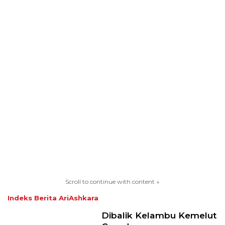
Scroll to continue with content ↓
Indeks Berita
AriAshkara
Dibalik Kelambu Kemelut