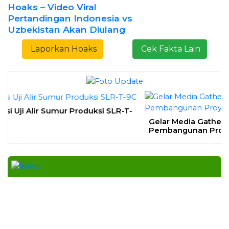
Bapas Yogyakarta Edukasi Guru SMKN 1
Seyegan untuk Perkuat Kesadaran Hukum
SLEMAN – Balai Pemasyarakatan (Bapas) Kelas I
Yogyakarta memberikan edukasi
Daerah
| Agustus 7, 2026
Bapas Yogyakarta dan Poltek Imipas Evaluasi
Program Magang Taruna Pemasyarakan
YOGYAKARTA – Balai Pemasyarakatan (Bapas)
Kelas I Yogyakarta menerima kunjungan
Daerah
| Agustus 6, 2026
Bapas Yogyakarta dan PN Sleman Perkuat
Koordinasi Penerapan Pidana Kerja Sosial
SLEMAN – Balai Pemasyarakatan (Bapas) Kelas I
Yogyakarta dan Pengadilan
Daerah
| Agustus 6, 2026