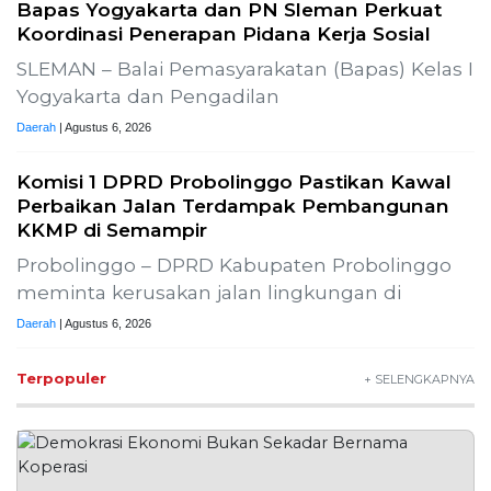
1
Koperasi
Opini
2
Lima Pekerja Bangunan
Dibunuh OPM, Komisi XIII:
Negara Harus Jamin Rasa
Aman bagi Pekerja Sipil
News
3
Buah Carica Kian Diminati,
UMKM Wonosobo
Dorong Oleh-Oleh Khas
Dieng Semakin
Berkembang
Wisata & Kuliner
MBG Disebut Kunci