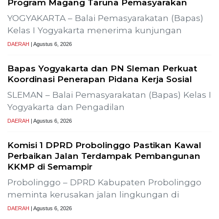
1
Demokrasi Ekonomi Bukan
Sekadar Bernama Koperasi
OPINI
2
Lima Pekerja Bangunan Dibunuh
OPM, Komisi XIII: Negara Harus
Jamin Rasa Aman bagi Pekerja
Sipil
NEWS
3
MBG Disebut Kunci Bangun
Ekosistem Pangan Nasional,
Sugeng Santoso Tekankan
Kolaborasi Lintas Sektor