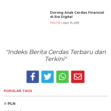
Selatan,
12950
Dorong Anak Cerdas Finansial
Telp:
di Era Digital
+6282136505789
POLITIK
| April 15, 2019
PT
Serikat
Media
Indonesia
"Indeks Berita Cerdas Terbaru dan
Terkini"
POPULAR TAGS
#
PLN