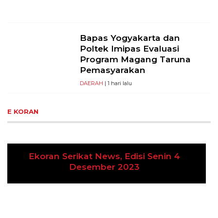
Bapas Yogyakarta dan
Poltek Imipas Evaluasi
Program Magang Taruna
Pemasyarakan
DAERAH
| 1 hari lalu
E KORAN
Ekoran Serikat News, Edisi Kamis 9
Previous
Next
November 2023
CEK FAKTA