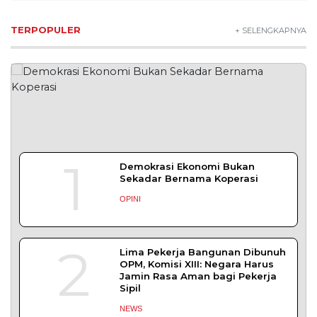
NEWS
4
Buah Carica Kian Diminati, UMKM
Wonosobo Dorong Oleh-Oleh
Khas Dieng Semakin
Berkembang
WISATA & KULINER
5
Bapas Yogyakarta dan Poltek
Imipas Evaluasi Program
Magang Taruna Pemasyarakan
DAERAH
TENTANG KAMI
REDAKSI
KONTAK KAMI
YUK MENULIS
KEBIJAKAN PRIVASI
PEDOMAN MEDIA SIBER
DISCLAIMER
TOS