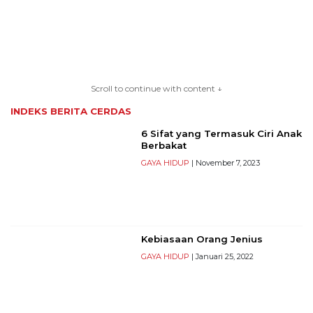
TERKONEKSI
Scroll to continue with content ↓
BERSAMA
INDEKS BERITA
CERDAS
KAMI
6 Sifat yang Termasuk Ciri Anak
Berbakat
GAYA HIDUP
| November 7, 2023
Kebiasaan Orang Jenius
GAYA HIDUP
| Januari 25, 2022
Copyright