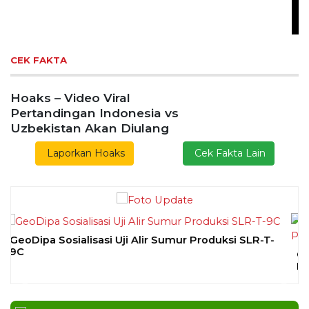
Lestarikan Tradisi Leluhur, Warga Dayakan
Sardonoharjo Gelar Merti Dusun
Bapas Yogyakarta Edukasi Guru SMKN 1
Seyegan untuk Perkuat Kesadaran Hukum
SLEMAN – Balai Pemasyarakatan (Bapas) Kelas I
Yogyakarta memberikan edukasi
DAERAH
| Agustus 7, 2026
Bapas Yogyakarta dan Poltek Imipas Evaluasi
Program Magang Taruna Pemasyarakan
YOGYAKARTA – Balai Pemasyarakatan (Bapas)
Kelas I Yogyakarta menerima kunjungan
DAERAH
| Agustus 6, 2026