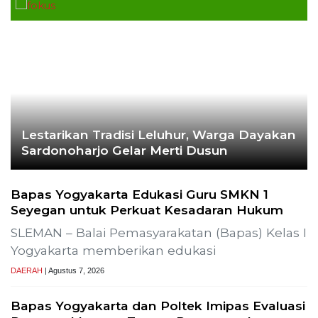
Bapas Yogyakarta dan PN Sleman Perkuat
Koordinasi Penerapan Pidana Kerja Sosial
SLEMAN – Balai Pemasyarakatan (Bapas) Kelas I
Yogyakarta dan Pengadilan
DAERAH
| Agustus 6, 2026
Komisi 1 DPRD Probolinggo Pastikan Kawal
Perbaikan Jalan Terdampak Pembangunan
KKMP di Semampir
Probolinggo – DPRD Kabupaten Probolinggo
meminta kerusakan jalan lingkungan di
DAERAH
| Agustus 6, 2026
TERPOPULER
+ SELENGKAPNYA