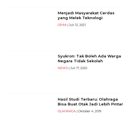
©
2026
Menjadi Masyarakat Cerdas
yang Melek Teknologi
serikatnews.com
Allright
OPINI
| Juli 12, 2021
Reserved
CONTACT
US
Syukron: Tak Boleh Ada Warga
Centennial
Negara Tidak Sekolah
Tower,
NEWS
| Juli 17, 2020
Level
19,
Jl.
Jenderal
Gatot
Hasil Studi Terbaru: Olahraga
Subroto,
Bisa Buat Otak Jadi Lebih Pintar
No.
OLAHRAGA
| Oktober 4, 2019
27,
Setiabudi,
Jakarta