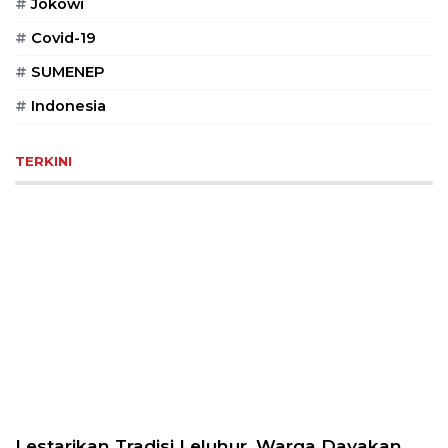
#
Jokowi
#
Covid-19
#
SUMENEP
#
Indonesia
TERKINI
Lestarikan Tradisi Leluhur, Warga Dayakan