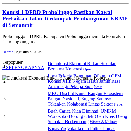
Komisi 1 DPRD Probolinggo Pastikan Kawal
Perbaikan Jalan Terdampak Pembangunan KKMP
di Semampir
Probolinggo – DPRD Kabupaten Probolinggo meminta kerusakan
jalan lingkungan di
Daerah
| Agustus 6, 2026
Terpopuler
Demokrasi Ekonomi Bukan Sekadar
1
+ SELENGKAPNYA
Bernama Koperasi
Opini
Lima Pekerja Bangunan Dibunuh OPM,
2
Komisi XIII: Negara Harus Jamin Rasa
Aman bagi Pekerja Sipil
News
MBG Disebut Kunci Bangun Ekosistem
3
Pangan Nasional, Sugeng Santoso
Tekankan Kolaborasi Lintas Sektor
News
Buah Carica Kian Diminati, UMKM
4
Wonosobo Dorong Oleh-Oleh Khas Dieng
Semakin Berkembang
Wisata & Kuliner
Bapas Yogyakarta dan Poltek Imipas