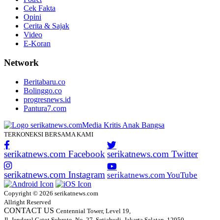
Cek Fakta
Opini
Cerita & Sajak
Video
E-Koran
Network
Beritabaru.co
Bolinggo.co
progresnews.id
Pantura7.com
TERKONEKSI BERSAMA KAMI
serikatnews.com Facebook
serikatnews.com Twitter
serikatnews.com Instagram
serikatnews.com YouTube
Copyright © 2026 serikatnews.com
Allright Reserved
CONTACT US
Centennial Tower, Level 19,
Jl. Jenderal Gatot Subroto, No. 27, Setiabudi, Jakarta Selatan, 12950