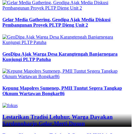
Gelar Media Gathering, Geodipa Ajak Media Diskusi
Pembangunan Proyek PLTP Dieng Unit 2
GeoDipa Ajak Warga Desa Karangtengah Banjarnegara
Kunjungi PLTP Patuha
Kepung Mapolres Sumenep, PMII Tuntut Segera Tangkap
Oknum Wartawan Bongkar86
Previous
Next
Lestarikan Tradisi Leluhur, Warga Dayakan
Sardonoharjo Gelar Merti Dusun