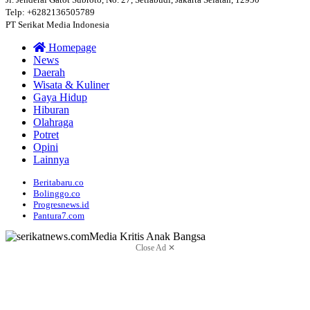
Telp: +6282136505789
PT Serikat Media Indonesia
Homepage
News
Daerah
Wisata & Kuliner
Gaya Hidup
Hiburan
Olahraga
Potret
Opini
Lainnya
Beritabaru.co
Bolinggo.co
Progresnews.id
Pantura7.com
Close Ad ✕