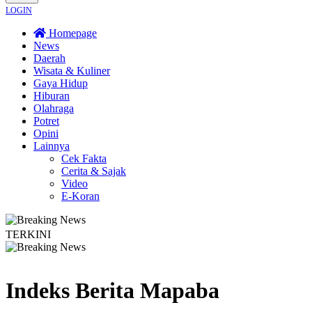
LOGIN
Homepage
News
Daerah
Wisata & Kuliner
Gaya Hidup
Hiburan
Olahraga
Potret
Opini
Lainnya
Cek Fakta
Cerita & Sajak
Video
E-Koran
TERKINI
Dusun
Bapas Yogyakarta Edukasi Guru SMKN 1 Seyegan untuk Perkuat Kesa
Indeks Berita
Mapaba