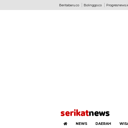
Beritabaru.co
Bolinggo.co
Progresnews.i
NEWS
DAERAH
WIS