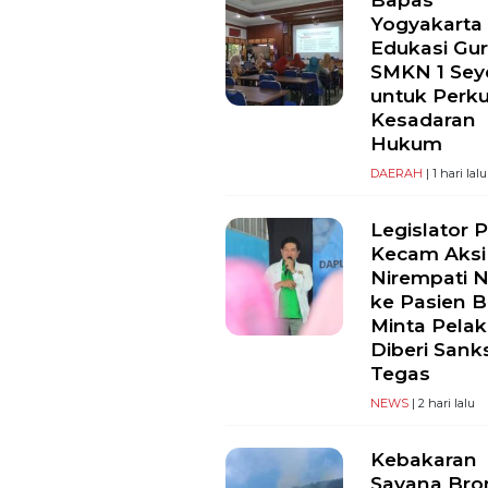
Yogyakarta
Edukasi Gu
SMKN 1 Se
untuk Perk
Kesadaran
Hukum
DAERAH
| 1 hari lalu
Legislator 
Kecam Aksi
Nirempati 
ke Pasien B
Minta Pela
Diberi Sank
Tegas
NEWS
| 2 hari lalu
Kebakaran
Savana Br