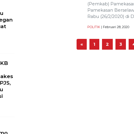
(Pemkab) Pamekasan
Pamekasan Berselawat
ru
Rabu (26/2/2020) di
yegan
uat
POLITIK
| Februari 28, 2020
«
1
2
3
PKB
Nakes
PJS,
ku
si
omo