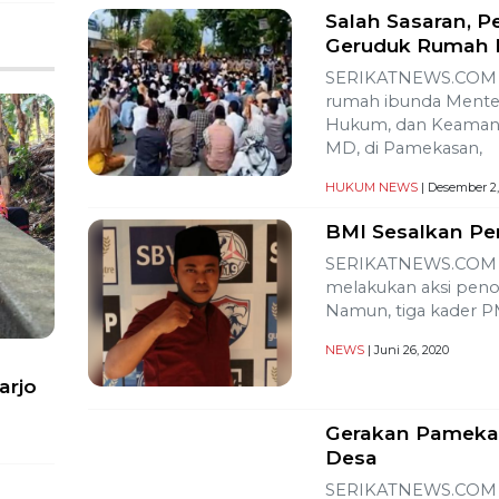
Salah Sasaran, P
Geruduk Rumah 
SERIKATNEWS.COM –
rumah ibunda Menteri
Hukum, dan Keaman
MD, di Pamekasan,
HUKUM
NEWS
| Desember 2,
BMI Sesalkan Pe
SERIKATNEWS.COM –
melakukan aksi penola
Namun, tiga kader PM
NEWS
| Juni 26, 2020
arjo
Gerakan Pamekas
Desa
SERIKATNEWS.COM –