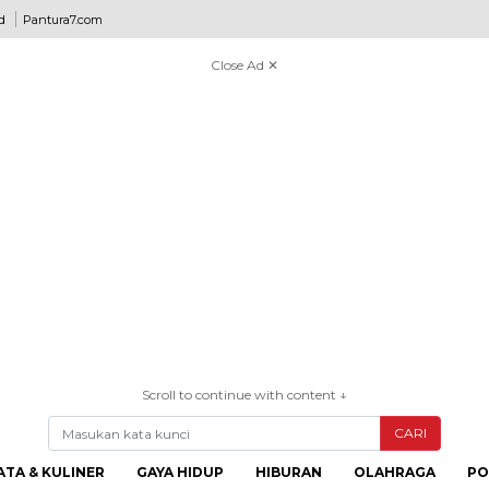
d
Pantura7.com
Close Ad ✕
Scroll to continue with content ↓
CARI
ATA & KULINER
GAYA HIDUP
HIBURAN
OLAHRAGA
PO