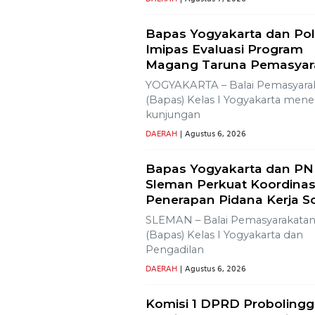
Lestarikan Tradisi Leluhu
Warga Dayakan
Sardonoharjo Gelar Mert
Dusun
Bapas Yogyakarta Edukasi
SMKN 1 Seyegan untuk Pe
Kesadaran Hukum
SLEMAN – Balai Pemasyarakata
(Bapas) Kelas I Yogyakarta
memberikan edukasi
DAERAH
| Agustus 7, 2026