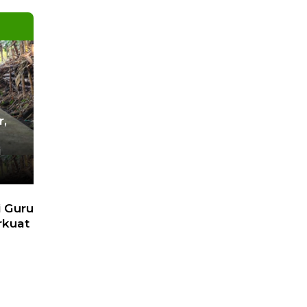
 Lain
pa
unan
Next