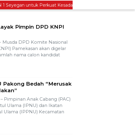
eyegan untuk Perkuat Kesadaran Hukum
Legislator 
 Layak Pimpin DPD KNPI
Musda DPD Komite Nasional
NPI) Pamekasan akan digelar
Sejumlah nama calon kandidat
 Pakong Bedah “Merusak
Makan”
 Pimpinan Anak Cabang (PAC)
atul Ulama (IPNU) dan Ikatan
atul Ulama (IPPNU) Kecamatan