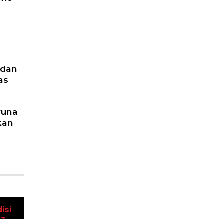
 dan
as
runa
kan
u