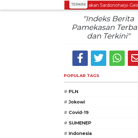
TERKINI
estarikan Tradisi Leluhur, Warga Dayakan Sardonoharjo Gelar Me
"Indeks Berita
Pamekasan Terba
dan Terkini"
POPULAR TAGS
#
PLN
#
Jokowi
#
Covid-19
#
SUMENEP
#
Indonesia