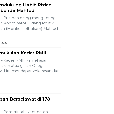
endukung Habib Rizieq
Ibunda Mahfud
 Puluhan orang mengepung
 Koordinator Bidang Politik,
an (Menko Polhukam) Mahfud
 2020
mukulan Kader PMII
 Kader PMII Pamekasan
kan atau galian C ilegal.
II itu mendapat kekerasan dari
an Berselawat di 178
 Pemerintah Kabupaten