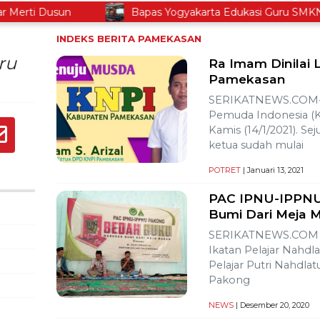
rti Dusun
Bapas Yogyakarta Edukasi Guru SMKN 1 S
INDEKS BERITA
PAMEKASAN
ru
Ra Imam Dinilai
Pamekasan
SERIKATNEWS.COM- 
Pemuda Indonesia (K
Kamis ‎‎(14/1/2021). 
ketua sudah mulai
POTRET
| Januari 13, 2021
PAC IPNU-IPPNU
Bumi Dari Meja 
SERIKATNEWS.COM –
Ikatan Pelajar Nahdl
Pelajar Putri Nahdl
Pakong
NEWS
| Desember 20, 2020