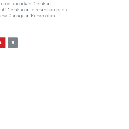
 meluncurkan ‘Gerakan
’. Gerakan ini diresmikan pada
 Desa Panaguan Kecamatan
4
5