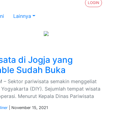
LOGIN
ni
Lainnya
ran Hukum
Legislator PKB Kecam Aksi Nirempati Nakes k
ata di Jogja yang
able Sudah Buka
 Sektor pariwisata semakin menggeliat
 Yogyakarta (DIY). Sejumlah tempat wisata
perasi. Menurut Kepala Dinas Pariwisata
liner
| November 15, 2021