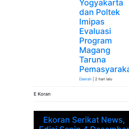
Yogyakarta
dan Poltek
Imipas
Evaluasi
Program
Magang
Taruna
Pemasyarak
Daerah
| 2 hari lalu
E Koran
Ekoran Serikat News,