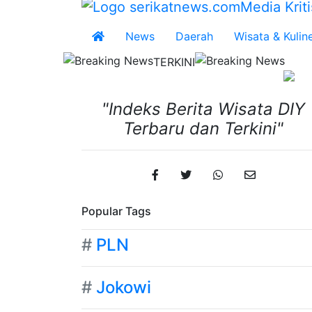
News
Daerah
Wisata & Kulin
TERKINI
hur, Warga Dayakan Sardonoharjo Gelar Merti Dusun
Bapa
"Indeks Berita Wisata DIY
Terbaru dan Terkini"
Popular Tags
#
PLN
#
Jokowi