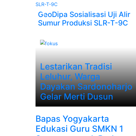
GeoDipa Sosialisasi Uji Alir
Previous
Sumur Produksi SLR-T-9C
Lestarikan Tradisi
Leluhur, Warga
Dayakan Sardonoharjo
Gelar Merti Dusun
Bapas Yogyakarta
Edukasi Guru SMKN 1