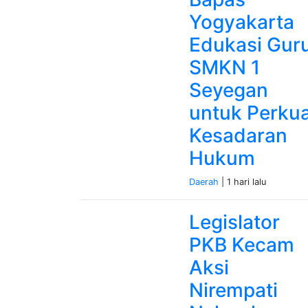
Yogyakarta
Edukasi Gur
SMKN 1
Seyegan
untuk Perku
Kesadaran
Hukum
Daerah
| 1 hari lalu
Legislator
PKB Kecam
Aksi
Nirempati