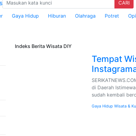
CARI
er
Gaya Hidup
Hiburan
Olahraga
Potret
Opi
s Yogyakarta Edukasi Guru SMKN 1 Seyegan untuk Perkuat Kesada
Indeks Berita
Wisata DIY
Tempat Wis
Instagram
SERIKATNEWS.COM –
di Daerah Istimewa
sudah kembali bero
Gaya Hidup
Wisata & Ku