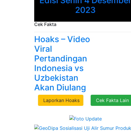
Edisi Senin 4 Desembe
Previous
2023
Cek Fakta
Hoaks – Video
Viral
Pertandingan
Indonesia vs
Uzbekistan
Akan Diulang
Laporkan Hoaks
Cek Fakta Lain