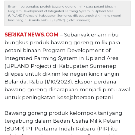
Reserved
Enam ribu bungkus produk bawang goreng milik para petani binaan
Program Development of Integrated Farming System in Upland Area
(UPLAND Project) di Kabupaten Sumenep dilepas untuk dikirim ke negeri
CONTACT
kincir angin Belanda, Rabu (1/10/2023). (Foto: Istimewa)
US
Centennial
SERIKATNEWS.COM
– Sebanyak enam ribu
Tower,
bungkus produk bawang goreng milik para
Level
petani binaan Program Development of
19,
Integrated Farming System in Upland Area
Jl.
Jenderal
(UPLAND Project) di Kabupaten Sumenep
Gatot
dilepas untuk dikirim ke negeri kincir angin
Subroto,
Belanda, Rabu (1/10/2023). Ekspor perdana
No.
bawang goreng diharapkan menjadi pintu awal
27,
untuk peningkatan kesejahteraan petani.
Setiabudi,
Jakarta
Selatan,
Bawang goreng produk kelompok tani yang
12950
tergabung dalam Badan Usaha Milik Petani
Telp:
(BUMP) PT Pertama Indah Rubaru (PIR) itu
+6282136505789