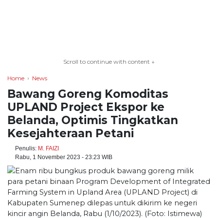
TERKONEKSI
BERSAMA
Scroll to continue with content ↓
KAMI
Home
News
Bawang Goreng Komoditas
UPLAND Project Ekspor ke
Belanda, Optimis Tingkatkan
Kesejahteraan Petani
Penulis:
M. FAIZI
Rabu, 1 November 2023 - 23:23 WIB
Copyright
©
2026
serikatnews.com
Allright