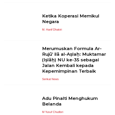
Ketika Koperasi Memikul
Negara
M. Hanif Dhakiri
Merumuskan Formula Ar-
Rujū’ ilā al-Aṣlaḥ: Muktamar
(Iṣlāḥ) NU ke-35 sebagai
Jalan Kembali kepada
Kepemimpinan Terbaik
Serikat News
Adu Pinalti Menghukum
Belanda
M Yusuf Chudlori