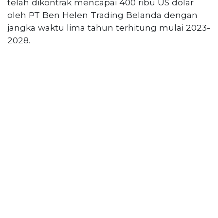
telah dikontrak mencapai 400 ribu US dolar
PT
oleh PT Ben Helen Trading Belanda dengan
Serikat
Media
jangka waktu lima tahun terhitung mulai 2023-
Indonesia
2028.