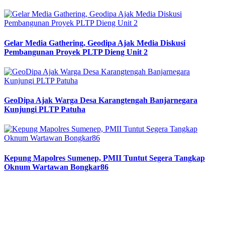
Gelar Media Gathering, Geodipa Ajak Media Diskusi
Pembangunan Proyek PLTP Dieng Unit 2
GeoDipa Ajak Warga Desa Karangtengah Banjarnegara
Kunjungi PLTP Patuha
Kepung Mapolres Sumenep, PMII Tuntut Segera Tangkap
Oknum Wartawan Bongkar86
Previous
Next