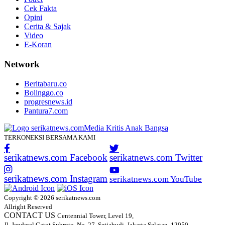
Cek Fakta
Opini
Cerita & Sajak
Video
E-Koran
Network
Beritabaru.co
Bolinggo.co
progresnews.id
Pantura7.com
TERKONEKSI BERSAMA KAMI
serikatnews.com Facebook
serikatnews.com Twitter
serikatnews.com Instagram
serikatnews.com YouTube
Copyright © 2026 serikatnews.com
Allright Reserved
CONTACT US
Centennial Tower, Level 19,
Jl. Jenderal Gatot Subroto, No. 27, Setiabudi, Jakarta Selatan, 12950