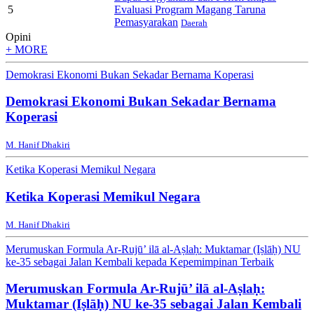
5
Evaluasi Program Magang Taruna
Pemasyarakan
Daerah
Opini
+ MORE
Demokrasi Ekonomi Bukan Sekadar Bernama Koperasi
Demokrasi Ekonomi Bukan Sekadar Bernama
Koperasi
M. Hanif Dhakiri
Ketika Koperasi Memikul Negara
Ketika Koperasi Memikul Negara
M. Hanif Dhakiri
Merumuskan Formula Ar-Rujū’ ilā al-Aṣlaḥ: Muktamar (Iṣlāḥ) NU
ke-35 sebagai Jalan Kembali kepada Kepemimpinan Terbaik
Merumuskan Formula Ar-Rujū’ ilā al-Aṣlaḥ:
Muktamar (Iṣlāḥ) NU ke-35 sebagai Jalan Kembali