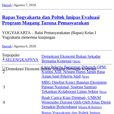
Daerah
| Agustus 7, 2026
Bapas Yogyakarta dan Poltek Imipas Evaluasi
Program Magang Taruna Pemasyarakan
YOGYAKARTA – Balai Pemasyarakatan (Bapas) Kelas I
Yogyakarta menerima kunjungan
Daerah
| Agustus 6, 2026
Terpopuler
Demokrasi Ekonomi Bukan Sekadar
1
+ SELENGKAPNYA
Bernama Koperasi
Opini
Lima Pekerja Bangunan Dibunuh OPM,
2
Komisi XIII: Negara Harus Jamin Rasa
Aman bagi Pekerja Sipil
News
MBG Disebut Kunci Bangun Ekosistem
3
Pangan Nasional, Sugeng Santoso
Tekankan Kolaborasi Lintas Sektor
News
Buah Carica Kian Diminati, UMKM
4
Wonosobo Dorong Oleh-Oleh Khas Dieng
Semakin Berkembang
Wisata & Kuliner
Bapas Yogyakarta dan Poltek Imipas