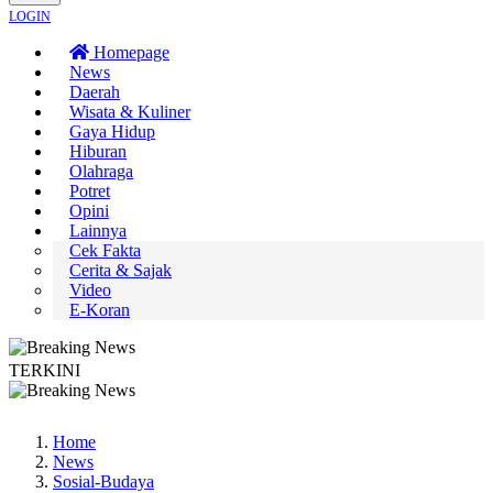
LOGIN
Homepage
News
Daerah
Wisata & Kuliner
Gaya Hidup
Hiburan
Olahraga
Potret
Opini
Lainnya
Cek Fakta
Cerita & Sajak
Video
E-Koran
TERKINI
Bapas Yogyakarta Edukasi Guru SMKN 1 Seyegan untuk Perkuat Kesadaran 
Home
News
Sosial-Budaya