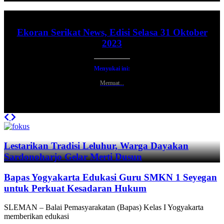
Ekoran Serikat News, Edisi Selasa 31 Oktober
2023
Menyukai ini:
Memuat...
Previous
Next
Lestarikan Tradisi Leluhur, Warga Dayakan
Sardonoharjo Gelar Merti Dusun
Bapas Yogyakarta Edukasi Guru SMKN 1 Seyegan
untuk Perkuat Kesadaran Hukum
SLEMAN – Balai Pemasyarakatan (Bapas) Kelas I Yogyakarta
memberikan edukasi