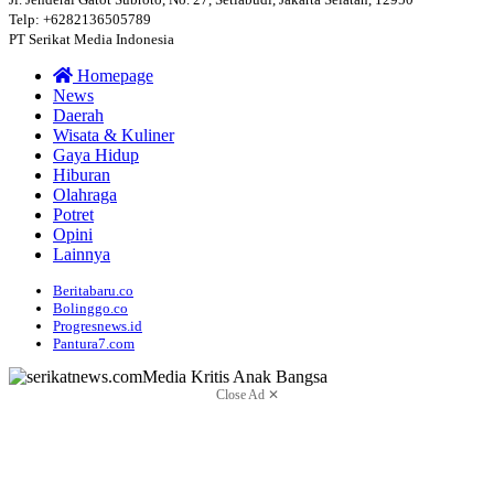
Telp: +6282136505789
PT Serikat Media Indonesia
Homepage
News
Daerah
Wisata & Kuliner
Gaya Hidup
Hiburan
Olahraga
Potret
Opini
Lainnya
Beritabaru.co
Bolinggo.co
Progresnews.id
Pantura7.com
Close Ad ✕