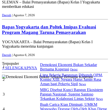
SLEMAN – Balai Pemasyarakatan (Bapas) Kelas I Yogyakarta
memberikan edukasi
Daerah
| Agustus 7, 2026
Bapas Yogyakarta dan Poltek Imipas Evaluasi
Program Magang Taruna Pemasyarakan
YOGYAKARTA – Balai Pemasyarakatan (Bapas) Kelas I
Yogyakarta menerima kunjungan
Daerah
| Agustus 6, 2026
Terpopuler
Demokrasi Ekonomi Bukan Sekadar
1
+ SELENGKAPNYA
Bernama Koperasi
Opini
Lima Pekerja Bangunan Dibunuh OPM,
2
Komisi XIII: Negara Harus Jamin Rasa
Aman bagi Pekerja Sipil
News
MBG Disebut Kunci Bangun Ekosistem
3
Pangan Nasional, Sugeng Santoso
Tekankan Kolaborasi Lintas Sektor
News
Buah Carica Kian Diminati, UMKM
4
Wonosobo Dorong Oleh-Oleh Khas Dieng