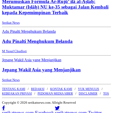
Merumuskan Formula Ar-Rujū’ ilā al-Aṣlaḥ:
Muktamar (Iṣlāḥ) NU ke-35 sebagai Jalan Kembali
kepada Kepemimpinan Terbaik
Serikat News
Adu Pinalti Menghukum Belanda
Adu Pinalti Menghukum Belanda
M Yusuf Chudlori
Jepang Wakil Asia yang Menjanjikan
Jepang Wakil Asia yang Menjanjikan
Serikat News
TENTANG KAMI
REDAKSI
KONTAK KAMI
YUK MENULIS
KEBIJAKAN PRIVASI
PEDOMAN MEDIA SIBER
DISCLAIMER
TOS
Copyright © 2026 serikatnews.com. Allright Reserved
serikatnews.com Facebook
serikatnews.com Twitter