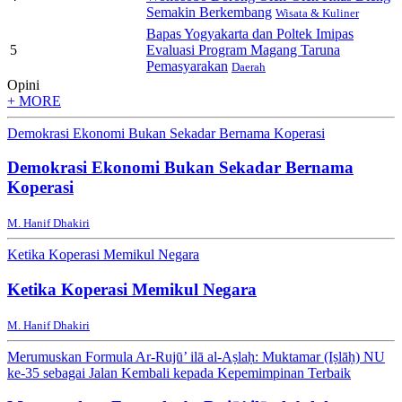
Semakin Berkembang
Wisata & Kuliner
Bapas Yogyakarta dan Poltek Imipas
5
Evaluasi Program Magang Taruna
Pemasyarakan
Daerah
Opini
+ MORE
Demokrasi Ekonomi Bukan Sekadar Bernama Koperasi
Demokrasi Ekonomi Bukan Sekadar Bernama
Koperasi
M. Hanif Dhakiri
Ketika Koperasi Memikul Negara
Ketika Koperasi Memikul Negara
M. Hanif Dhakiri
Merumuskan Formula Ar-Rujū’ ilā al-Aṣlaḥ: Muktamar (Iṣlāḥ) NU
ke-35 sebagai Jalan Kembali kepada Kepemimpinan Terbaik