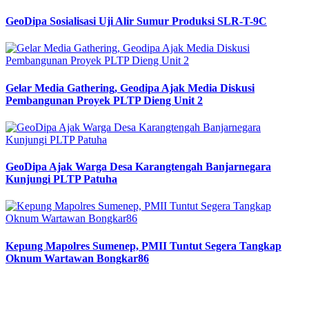
GeoDipa Sosialisasi Uji Alir Sumur Produksi SLR-T-9C
Gelar Media Gathering, Geodipa Ajak Media Diskusi
Pembangunan Proyek PLTP Dieng Unit 2
GeoDipa Ajak Warga Desa Karangtengah Banjarnegara
Kunjungi PLTP Patuha
Kepung Mapolres Sumenep, PMII Tuntut Segera Tangkap
Oknum Wartawan Bongkar86
Previous
Next