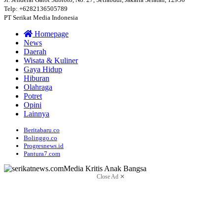
Telp: +6282136505789
PT Serikat Media Indonesia
Homepage
News
Daerah
Wisata & Kuliner
Gaya Hidup
Hiburan
Olahraga
Potret
Opini
Lainnya
Beritabaru.co
Bolinggo.co
Progresnews.id
Pantura7.com
Close Ad ✕