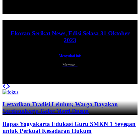
Ekoran Serikat News, Edisi Selasa 31 Oktober
2023
Menyukai ini:
Memuat...
Previous
Next
Lestarikan Tradisi Leluhur, Warga Dayakan
Sardonoharjo Gelar Merti Dusun
Bapas Yogyakarta Edukasi Guru SMKN 1 Seyegan
untuk Perkuat Kesadaran Hukum