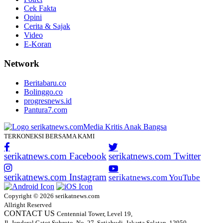
Cek Fakta
Opini
Cerita & Sajak
Video
E-Koran
Network
Beritabaru.co
Bolinggo.co
progresnews.id
Pantura7.com
TERKONEKSI BERSAMA KAMI
serikatnews.com Facebook
serikatnews.com Twitter
serikatnews.com Instagram
serikatnews.com YouTube
Copyright © 2026 serikatnews.com
Allright Reserved
CONTACT US
Centennial Tower, Level 19,
Jl. Jenderal Gatot Subroto, No. 27, Setiabudi, Jakarta Selatan, 12950