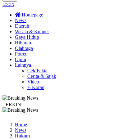
LOGIN
Homepage
News
Daerah
Wisata & Kuliner
Gaya Hidup
Hiburan
Olahraga
Potret
Opini
Lainnya
Cek Fakta
Cerita & Sajak
Video
E-Koran
TERKINI
Bapas Yogyakarta Edukasi Guru SMKN 1 Seyegan untuk Perkuat Kesadara
Home
News
Hukum