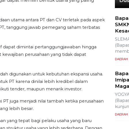
Du
 agar dapat memilih bentuk usaha yang paling
Bapa
edaan utama antara PT dan CV terletak pada aspek
SMKN
PT, tanggung jawab pemegang saham terbatas
Kesa
SLEMA
(Bapas
tif dapat dimintai pertanggungjawaban hingga
membe
at kewajiban perusahaan yang tidak dapat
DAERAH
Bapa
udah digunakan untuk kebutuhan ekspansi usaha.
Imipa
k PT karena dinilai lebih kredibel dalam
Maga
ikuti tender, maupun menarik investor.
YOGYA
(Bapas
i PT juga menjadi nilai tambah ketika perusahaan
kunju
ang lebih besar.
DAERAH
lihan yang tepat bagi pelaku usaha yang baru
n struktur usaha yang lebih sederhana. Dengan