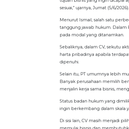
tujuan bisnis yang ingin dicapai
sesuai,” ujarnya, Jumat (5/6/2026).
Menurut Ismail, salah satu perb
tanggung jawab hukum. Dalam 
pada modal yang ditanamkan.
Sebaliknya, dalam CV, sekutu ak
harta pribadinya apabila terdap
dipenuhi.
Selain itu, PT umumnya lebih m
Banyak perusahaan memilih bentu
menjalin kerja sama bisnis, meng
Status badan hukum yang dimilik
ingin berkembang dalam skala y
Di sisi lain, CV masih menjadi pi
memulai bisnis dan membutuhka