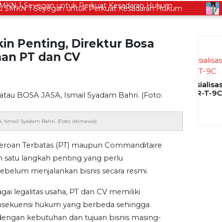
MKN 1 Seyegan untuk Perkuat Kesadaran Hukum
Legi
in Penting, Direktur Bosa
aan PT dan CV
Gela
Ajak
Prev
Proy
, Ismail Syadam Bahri. (Foto: Istimewa)
seroan Terbatas (PT) maupun Commanditaire
 satu langkah penting yang perlu
ebelum menjalankan bisnis secara resmi.
ai legalitas usaha, PT dan CV memiliki
 konsekuensi hukum yang berbeda sehingga
dengan kebutuhan dan tujuan bisnis masing-