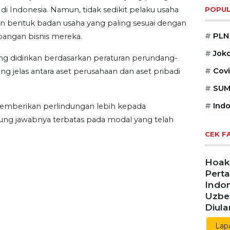
POPUL
 di Indonesia. Namun, tidak sedikit pelaku usaha
 bentuk badan usaha yang paling sesuai dengan
#
PLN
angan bisnis mereka.
#
Jok
 didirikan berdasarkan peraturan perundang-
#
Covi
 jelas antara aset perusahaan dan aset pribadi
#
SUM
#
Indo
emberikan perlindungan lebih kepada
g jawabnya terbatas pada modal yang telah
CEK F
Hoaks
Pert
Indon
Uzbe
Diul
Lap