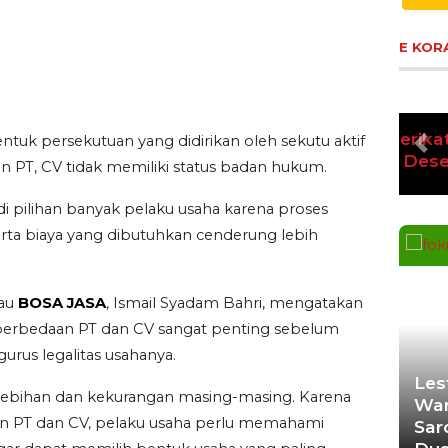
E KOR
Ek
tuk persekutuan yang didirikan oleh sekutu aktif
Pre
K
n PT, CV tidak memiliki status badan hukum.
i pilihan banyak pelaku usaha karena proses
serta biaya yang dibutuhkan cenderung lebih
tau
BOSA JASA
, Ismail Syadam Bahri, mengatakan
rbedaan PT dan CV sangat penting sebelum
us legalitas usahanya.
Les
elebihan dan kekurangan masing-masing. Karena
War
an PT dan CV, pelaku usaha perlu memahami
Sar