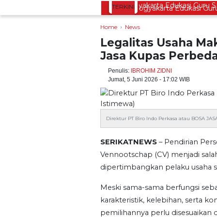
TERKINI
elar Merti Dusun
Bapas Yogyakarta Edukasi Guru S
Home
News
Legalitas Usaha Mak
Jasa Kupas Perbed
Penulis:
IBROHIM ZIDNI
Jumat, 5 Juni 2026 - 17:02 WIB
Direktur PT Biro Indo Perkasa atau BOSA JASA
SERIKATNEWS
– Pendirian Per
Vennootschap (CV) menjadi salah
dipertimbangkan pelaku usaha s
Meski sama-sama berfungsi sebag
karakteristik, kelebihan, serta
pemilihannya perlu disesuaikan 