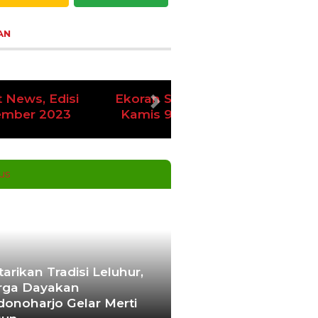
AN
oran Serikat News, Edisi
vious
Next
amis 9 November 2023
tarikan Tradisi Leluhur,
ga Dayakan
donoharjo Gelar Merti