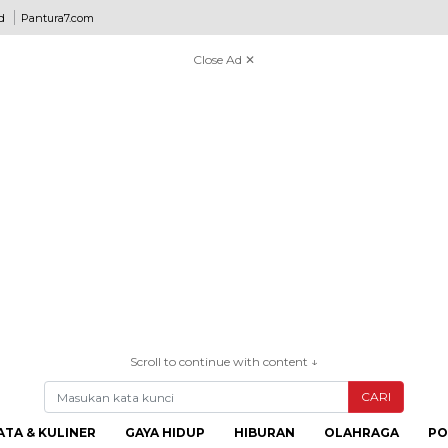
d
Pantura7.com
Close Ad ✕
Scroll to continue with content ↓
CARI
ATA & KULINER
GAYA HIDUP
HIBURAN
OLAHRAGA
PO