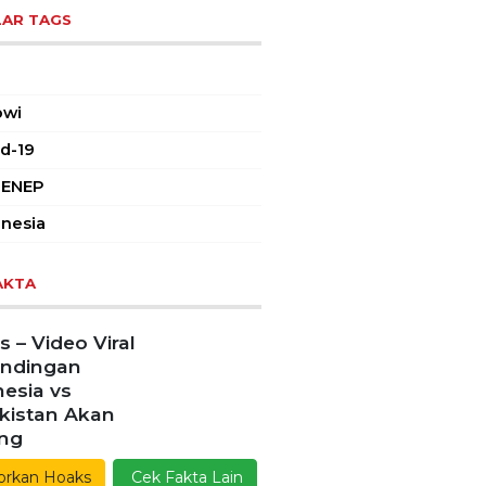
AR TAGS
owi
d-19
ENEP
nesia
AKTA
 – Video Viral
andingan
esia vs
kistan Akan
ang
orkan Hoaks
Cek Fakta Lain