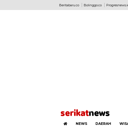
Beritabaru.co
Bolinggo.co
Progresnews.i
NEWS
DAERAH
WIS