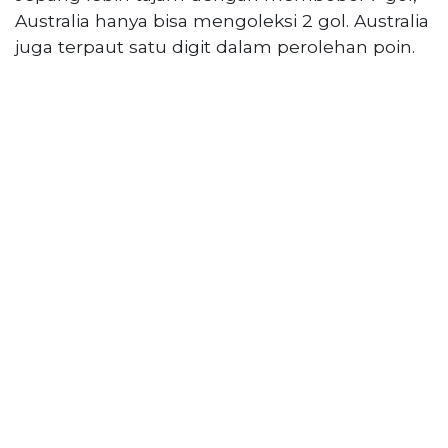
PT
Australia hanya bisa mengoleksi 2 gol. Australia
Serikat
juga terpaut satu digit dalam perolehan poin.
Media
Indonesia