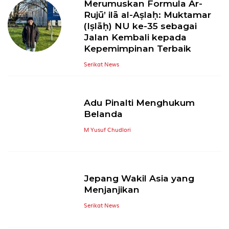
Merumuskan Formula Ar-
Rujū’ ilā al-Aṣlaḥ: Muktamar
(Iṣlāḥ) NU ke-35 sebagai
Jalan Kembali kepada
Kepemimpinan Terbaik
Serikat News
Adu Pinalti Menghukum
Belanda
M Yusuf Chudlori
Jepang Wakil Asia yang
Menjanjikan
Serikat News