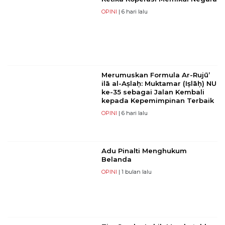
OPINI
| 6 hari lalu
Merumuskan Formula Ar-Rujū’
ilā al-Aṣlaḥ: Muktamar (Iṣlāḥ) NU
ke-35 sebagai Jalan Kembali
kepada Kepemimpinan Terbaik
OPINI
| 6 hari lalu
Adu Pinalti Menghukum
Belanda
OPINI
| 1 bulan lalu