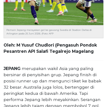
Reserved
CONTACT
US
Centennial
Tower,
Pemain Jepang merayakan gol ke gawang Swedia di Stadion Dallas di
Arlington pada 25 Juni 2026. (Foto: AFP
Level
19,
Oleh: M Yusuf Chudlori (Pengasuh Pondok
Jl.
Jenderal
Pesantren API Salafi Tegalrejo Magelang
Gatot
Subroto,
No.
JEPANG
merupakan wakil Asia yang paling
27,
bersinar di penyisihan grup. Jepang finish di
Setiabudi,
posisi runner up dan mengunci tiket ke babak
Jakarta
32 besar. Australia juga lolos, bertengger di
Selatan,
12950
peringkat kedua di bawah Amerika. Tapi
Telp:
performa Jepang lebih meyakinkan. Serangan
+6282136505789
Jepang lebih tajam dengan membobol 7 gol,