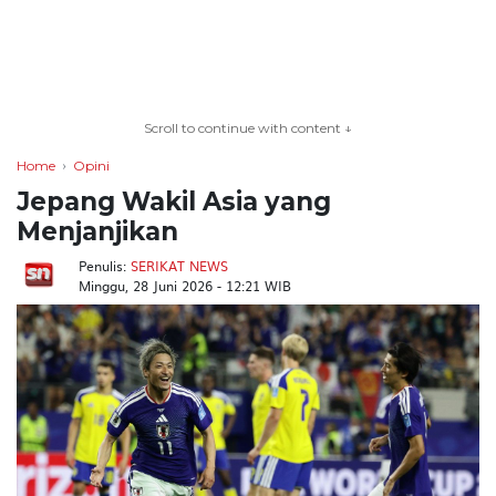
TERKONEKSI
BERSAMA
Scroll to continue with content ↓
KAMI
Home
Opini
Jepang Wakil Asia yang
Menjanjikan
Penulis:
SERIKAT NEWS
Minggu, 28 Juni 2026 - 12:21 WIB
Copyright
©
2026
serikatnews.com
Allright