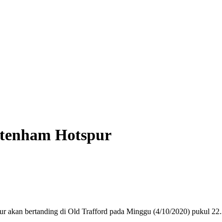
si Nirempati Nakes ke Pasien BPJS, Minta Pelaku Diberi Sanksi Tegas
ttenham Hotspur
r akan bertanding di Old Trafford pada Minggu (4/10/2020) pukul 22