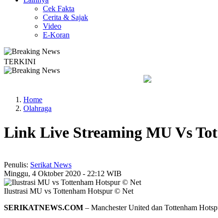
Cek Fakta
Cerita & Sajak
Video
E-Koran
TERKINI
egan untuk Perkuat Kesadaran Hukum
Legislator PKB Kecam Ak
Home
Olahraga
Link Live Streaming MU Vs To
Penulis:
Serikat News
Minggu, 4 Oktober 2020 - 22:12 WIB
Ilustrasi MU vs Tottenham Hotspur © Net
SERIKATNEWS.COM
– Manchester United dan Tottenham Hotspu