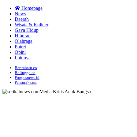
Homepage
News
Daerah
Wisata & Kuliner
Gaya Hidup
Hiburan
Olahraga
Potret
Opini
Lainnya
Beritabaru.co
Bolinggo.co
Progresnews.id
Pantura7.com