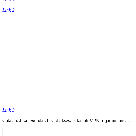
Link 2
Link 3
Catatan: Jika
link
tidak bisa diakses, pakailah VPN, dijamin lancar!