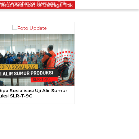
 Merambat ke Berbagai Titik
Lestarikan Tradisi Lel
ious
Next
pa Sosialisasi Uji Alir Sumur
uksi SLR-T-9C