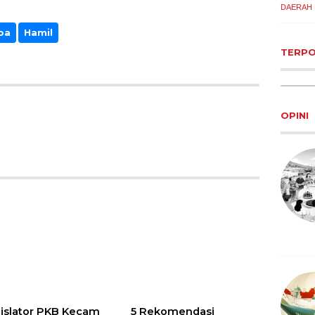
DAERAH
oa
Hamil
TERP
OPINI
islator PKB Kecam
5 Rekomendasi