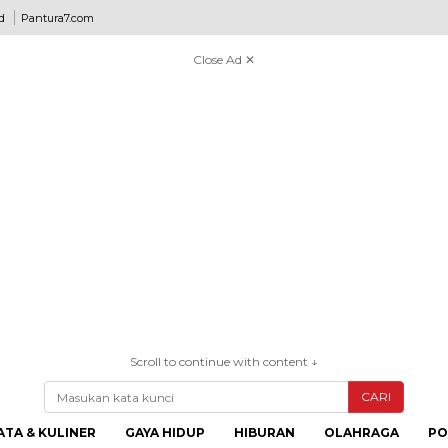
d
Pantura7.com
Close Ad ✕
Scroll to continue with content ↓
CARI
ATA & KULINER
GAYA HIDUP
HIBURAN
OLAHRAGA
PO