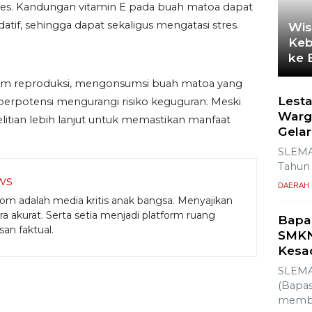
res. Kandungan vitamin E pada buah matoa dapat
tif, sehingga dapat sekaligus mengatasi stres.
Wis
Keb
ke 
stem reproduksi, mengonsumsi buah matoa yang
Lesta
berpotensi mengurangi risiko keguguran. Meski
Warg
litian lebih lanjut untuk memastikan manfaat
Gelar
SLEMA
Tahun 
ws
DAERAH
om adalah media kritis anak bangsa. Menyajikan
ra akurat. Serta setia menjadi platform ruang
Bapa
an faktual.
SMKN
Kesa
SLEMA
(Bapas
membe