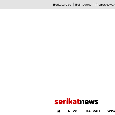
Beritabaru.co
Bolinggo.co
Progresnews.i
NEWS
DAERAH
WIS