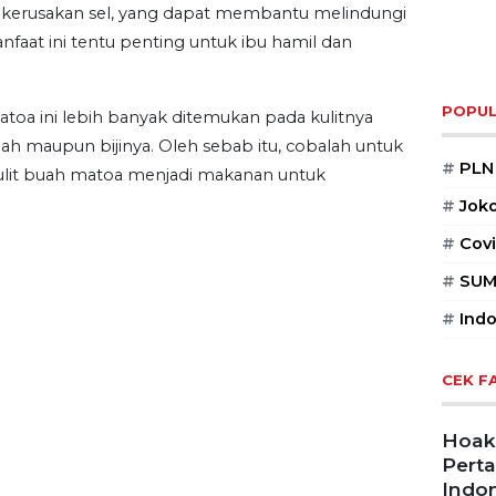
kerusakan sel, yang dapat membantu melindungi
nfaat ini tentu penting untuk ibu hamil dan
POPUL
atoa ini lebih banyak ditemukan pada kulitnya
h maupun bijinya. Oleh sebab itu, cobalah untuk
#
PLN
lit buah matoa menjadi makanan untuk
#
Jok
#
Covi
#
SUM
#
Indo
CEK F
Hoaks
Pert
Indon