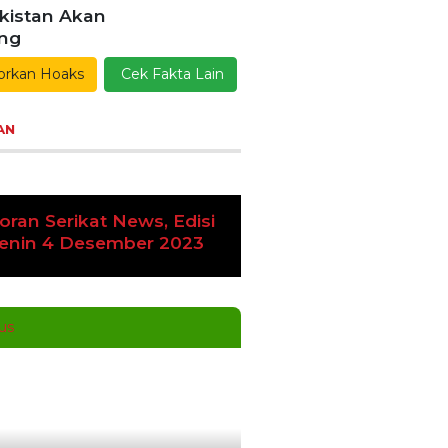
kistan Akan
ang
orkan Hoaks
Cek Fakta Lain
AN
oran Serikat News, Edisi
vious
Next
enin 4 Desember 2023