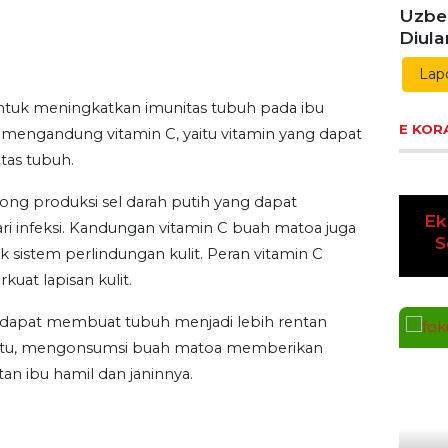
Uzbe
Diul
Lap
ntuk meningkatkan imunitas tubuh pada ibu
E KOR
 mengandung vitamin C, yaitu vitamin yang dapat
as tubuh.
rong produksi sel darah putih yang dapat
Ek
 infeksi. Kandungan vitamin C buah matoa juga
Pre
S
 sistem perlindungan kulit. Peran vitamin C
uat lapisan kulit.
n C dapat membuat tubuh menjadi lebih rentan
a itu, mengonsumsi buah matoa memberikan
an ibu hamil dan janinnya.