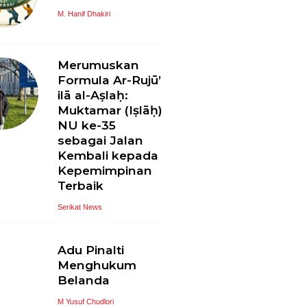
M. Hanif Dhakiri
Merumuskan
Formula Ar-Rujū’
ilā al-Aṣlaḥ:
Muktamar (Iṣlāḥ)
NU ke-35
sebagai Jalan
Kembali kepada
Kepemimpinan
Terbaik
Serikat News
Adu Pinalti
Menghukum
Belanda
M Yusuf Chudlori