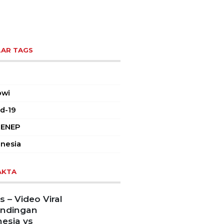
AR TAGS
owi
d-19
ENEP
nesia
AKTA
 – Video Viral
andingan
esia vs