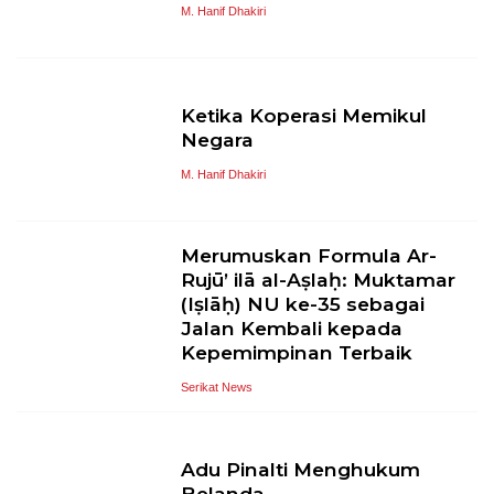
M. Hanif Dhakiri
Ketika Koperasi Memikul
Negara
M. Hanif Dhakiri
Merumuskan Formula Ar-
Rujū’ ilā al-Aṣlaḥ: Muktamar
(Iṣlāḥ) NU ke-35 sebagai
Jalan Kembali kepada
Kepemimpinan Terbaik
Serikat News
Adu Pinalti Menghukum
Belanda