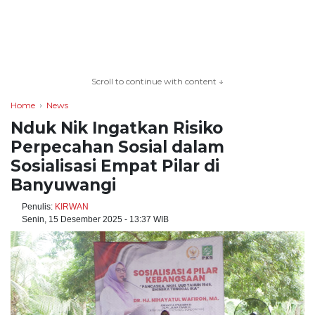
TERKONEKSI
BERSAMA
Scroll to continue with content ↓
KAMI
Home
News
Nduk Nik Ingatkan Risiko
Perpecahan Sosial dalam
Sosialisasi Empat Pilar di
Banyuwangi
Penulis:
KIRWAN
Senin, 15 Desember 2025 - 13:37 WIB
Copyright
©
2026
serikatnews.com
Allright