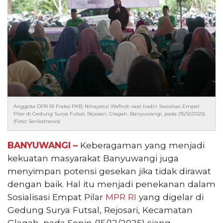
Reserved
CONTACT
US
Centennial
Tower,
Level
19,
Jl.
Jenderal
Anggota DPR RI Fraksi PKB, Nihayatul Wafiroh saat hadiri Sosialiasi Empat
Pilar di Gedung Surya Futsal, Rejosari, Glagah, Banyuwangi, pada (15/12/2025).
Gatot
(Foto: Serikatnews)
Subroto,
No.
BANYUWANGI –
Keberagaman yang menjadi
27,
kekuatan masyarakat Banyuwangi juga
Setiabudi,
menyimpan potensi gesekan jika tidak dirawat
Jakarta
Selatan,
dengan baik. Hal itu menjadi penekanan dalam
12950
Sosialisasi Empat Pilar
MPR RI
yang digelar di
Telp:
Gedung Surya Futsal, Rejosari, Kecamatan
+6282136505789
Glagah, pada Senin (15/12/2025) siang.