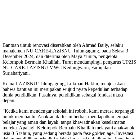
Bantuan untuk renovasi diserahkan oleh Ahmad Baily, selaku
manajemen NU CARE-LAZISNU Tulungagung, pada Selasa 3
Desember 2024, dan diterima oleh Maya Yunita, pengelola
Kelompok Bermain Khalifah. Turut mendampingi, pengurus UPZIS
NU CARE-LAZISNU MWC Kedungwaru, Fadiq dan
Suriahariyani.
Ketua LAZISNU Tulungagung, Lukman Hakim, menjelaskan
bahwa bantuan ini merupakan wujud nyata kepedulian terhadap
dunia pendidikan. Pasalnya, pendidikan sebagai fondasi masa
depan.
“Ketika kami mendengar sekolah ini roboh, kami merasa terpanggil
untuk membantu. Anak-anak di sini berhak mendapatkan tempat
belajar yang aman dan layak, tanpa khawatir akan keselamatan
mereka. Apalagi, Kelompok Bermain Khalifah melayani anak-anak
usia 0-5 tahun, yang sedang berada pada fase golden age. Investasi
dalam pendidikan usia dini adalah investasi terbaik untuk kemajuan