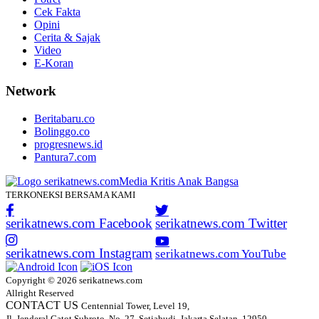
Cek Fakta
Opini
Cerita & Sajak
Video
E-Koran
Network
Beritabaru.co
Bolinggo.co
progresnews.id
Pantura7.com
TERKONEKSI BERSAMA KAMI
serikatnews.com Facebook
serikatnews.com Twitter
serikatnews.com Instagram
serikatnews.com YouTube
Copyright © 2026 serikatnews.com
Allright Reserved
CONTACT US
Centennial Tower, Level 19,
Jl. Jenderal Gatot Subroto, No. 27, Setiabudi, Jakarta Selatan, 12950