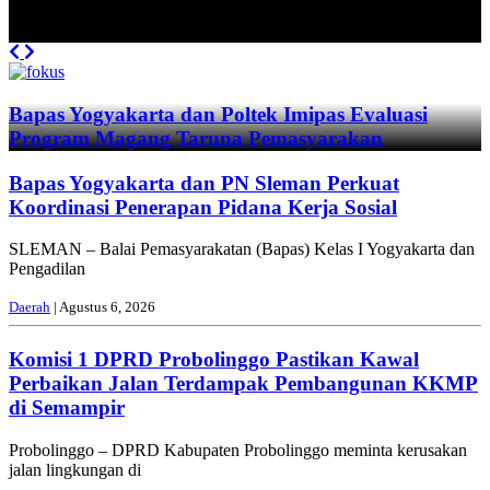
Previous
Next
Bapas Yogyakarta dan Poltek Imipas Evaluasi
Program Magang Taruna Pemasyarakan
Bapas Yogyakarta dan PN Sleman Perkuat
Koordinasi Penerapan Pidana Kerja Sosial
SLEMAN – Balai Pemasyarakatan (Bapas) Kelas I Yogyakarta dan
Pengadilan
Daerah
| Agustus 6, 2026
Komisi 1 DPRD Probolinggo Pastikan Kawal
Perbaikan Jalan Terdampak Pembangunan KKMP
di Semampir
Probolinggo – DPRD Kabupaten Probolinggo meminta kerusakan
jalan lingkungan di