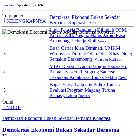
Daerah
| Agustus 6, 2026
Terpopuler
Demokrasi Ekonomi Bukan Sekadar
1
+ SELENGKAPNYA
Bernama Koperasi
Opini
Lima Pekerja Bangunan Dibunuh OPM,
2
Komisi XIII: Negara Harus Jamin Rasa
Aman bagi Pekerja Sipil
News
Buah Carica Kian Diminati, UMKM
3
Wonosobo Dorong Oleh-Oleh Khas Dieng
Semakin Berkembang
Wisata & Kuliner
MBG Disebut Kunci Bangun Ekosistem
4
Pangan Nasional, Sugeng Santoso
Tekankan Kolaborasi Lintas Sektor
News
Bapas Yogyakarta dan Poltek Imipas
5
Evaluasi Program Magang Taruna
Pemasyarakan
Daerah
Opini
+ MORE
Demokrasi Ekonomi Bukan Sekadar Bernama Koperasi
Demokrasi Ekonomi Bukan Sekadar Bernama