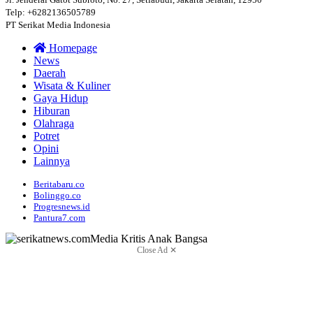
Telp: +6282136505789
PT Serikat Media Indonesia
Homepage
News
Daerah
Wisata & Kuliner
Gaya Hidup
Hiburan
Olahraga
Potret
Opini
Lainnya
Beritabaru.co
Bolinggo.co
Progresnews.id
Pantura7.com
Close Ad ✕