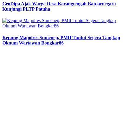
GeoDipa Ajak Warga Desa Karangtengah Banjarnegara
Kunjungi PLTP Patuha
Kepung Mapolres Sumenep, PMII Tuntut Segera Tangkap
Oknum Wartawan Bongkar86
Previous
Next