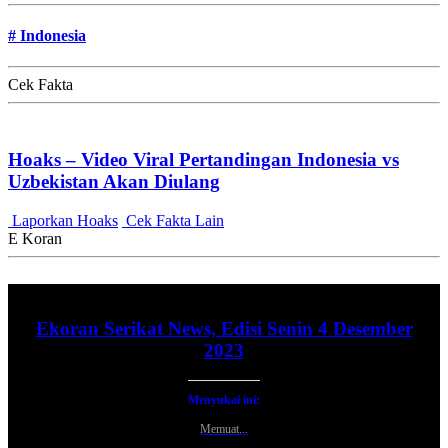
#
Indonesia
Cek Fakta
Hoaks – Video Viral Pertandingan Indonesia vs
Uzbekistan Akan Diulang
Laporkan Hoaks
Cek Fakta Lain
E Koran
Ekoran Serikat News, Edisi Senin 4 Desember
2023
Menyukai ini:
Memuat...