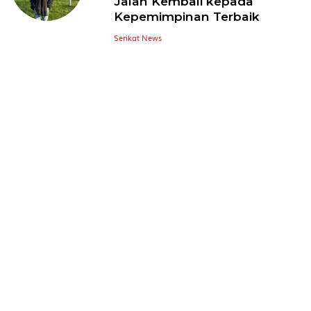
Jalan Kembali kepada
Kepemimpinan Terbaik
Serikat News
Adu Pinalti Menghukum
Belanda
M Yusuf Chudlori
Jepang Wakil Asia yang
Menjanjikan
Serikat News
TENTANG KAMI
REDAKSI
KONTAK KAMI
YUK MENULIS