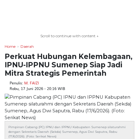
TERKONEKSI
BERSAMA
Scroll to continue with content ↓
KAMI
Home
Daerah
Perkuat Hubungan Kelembagaan,
IPNU-IPPNU Sumenep Siap Jadi
Mitra Strategis Pemerintah
Penulis:
M. FAIZI
Rabu, 17 Juni 2026 - 20:16 WIB
Copyright
©
2026
serikatnews.com
Pimpinan Cabang (PC) IPNU dan IPPNU Kabupaten Sumenep silaturahmi
dengan Sekretaris Daerah (Sekda) Sumenep, Agus Dwi Saputra, Rabu
Allright
(17/6/2026). (Foto: Serikat News)