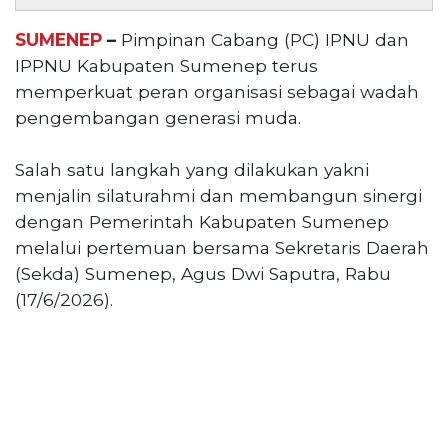
Reserved
SUMENEP
–
Pimpinan Cabang (PC) IPNU dan
CONTACT
IPPNU Kabupaten Sumenep terus
US
memperkuat peran organisasi sebagai wadah
Centennial
pengembangan generasi muda.
Tower,
Level
19,
Salah satu langkah yang dilakukan yakni
Jl.
menjalin silaturahmi dan membangun sinergi
Jenderal
dengan Pemerintah Kabupaten Sumenep
Gatot
melalui pertemuan bersama Sekretaris Daerah
Subroto,
(Sekda) Sumenep, Agus Dwi Saputra, Rabu
No.
(17/6/2026).
27,
Setiabudi,
Jakarta
Selatan,
12950
Telp:
+6282136505789