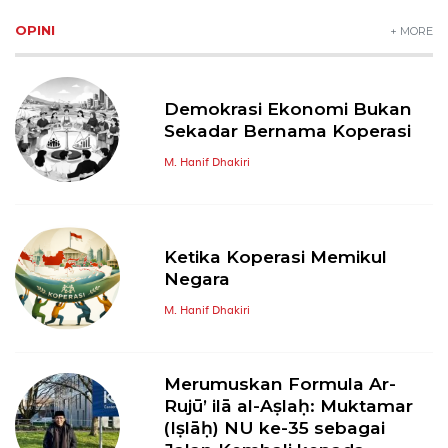
OPINI
+ MORE
Demokrasi Ekonomi Bukan
Sekadar Bernama Koperasi
M. Hanif Dhakiri
Ketika Koperasi Memikul
Negara
M. Hanif Dhakiri
Merumuskan Formula Ar-
Rujū’ ilā al-Aṣlaḥ: Muktamar
(Iṣlāḥ) NU ke-35 sebagai