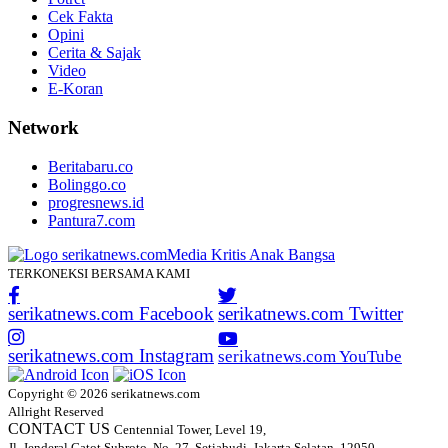
Cek Fakta
Opini
Cerita & Sajak
Video
E-Koran
Network
Beritabaru.co
Bolinggo.co
progresnews.id
Pantura7.com
TERKONEKSI BERSAMA KAMI
serikatnews.com Facebook
serikatnews.com Twitter
serikatnews.com Instagram
serikatnews.com YouTube
Copyright © 2026 serikatnews.com
Allright Reserved
CONTACT US
Centennial Tower, Level 19,
Jl. Jenderal Gatot Subroto, No. 27, Setiabudi, Jakarta Selatan, 12950