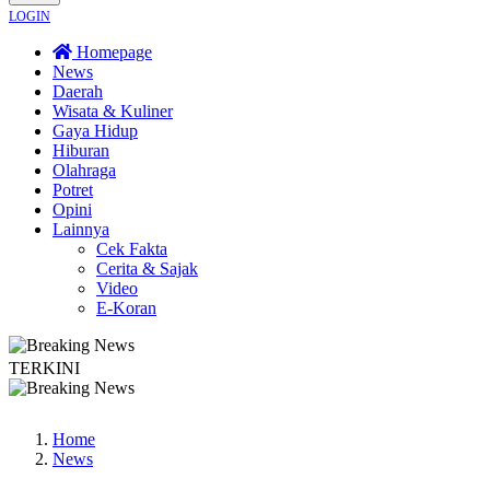
LOGIN
Homepage
News
Daerah
Wisata & Kuliner
Gaya Hidup
Hiburan
Olahraga
Potret
Opini
Lainnya
Cek Fakta
Cerita & Sajak
Video
E-Koran
TERKINI
Terus Merambat ke Berbagai Titik
Lestarikan Tradisi Leluhur, Warga Dayaka
Home
News