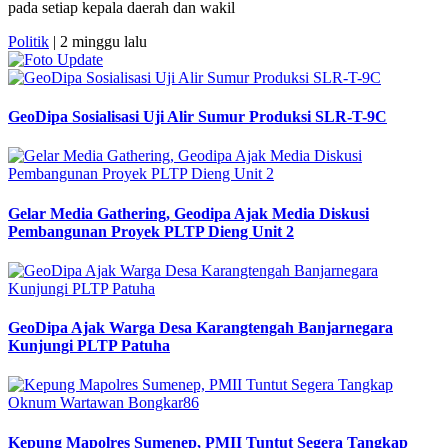
pada setiap kepala daerah dan wakil
Politik
| 2 minggu lalu
GeoDipa Sosialisasi Uji Alir Sumur Produksi SLR-T-9C
Gelar Media Gathering, Geodipa Ajak Media Diskusi
Pembangunan Proyek PLTP Dieng Unit 2
GeoDipa Ajak Warga Desa Karangtengah Banjarnegara
Kunjungi PLTP Patuha
Kepung Mapolres Sumenep, PMII Tuntut Segera Tangkap