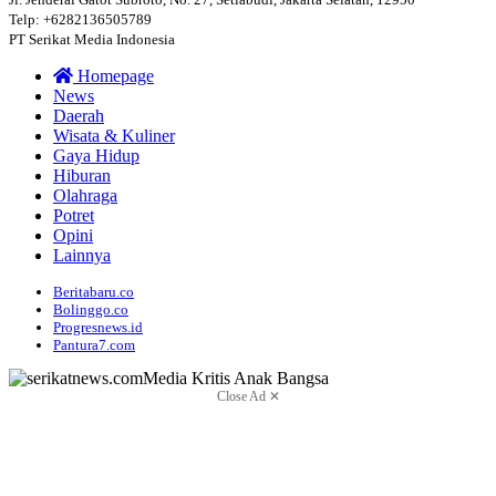
Telp: +6282136505789
PT Serikat Media Indonesia
Homepage
News
Daerah
Wisata & Kuliner
Gaya Hidup
Hiburan
Olahraga
Potret
Opini
Lainnya
Beritabaru.co
Bolinggo.co
Progresnews.id
Pantura7.com
Close Ad ✕