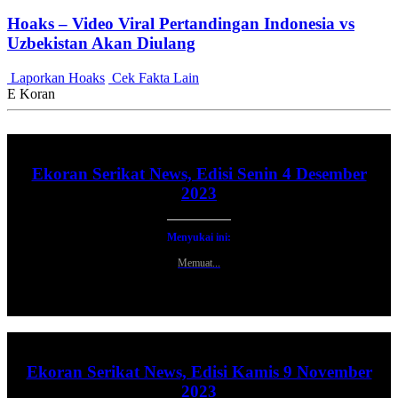
Hoaks – Video Viral Pertandingan Indonesia vs
Uzbekistan Akan Diulang
Laporkan Hoaks
Cek Fakta Lain
E Koran
Ekoran Serikat News, Edisi Senin 4 Desember
2023
Menyukai ini:
Memuat...
Ekoran Serikat News, Edisi Kamis 9 November
2023