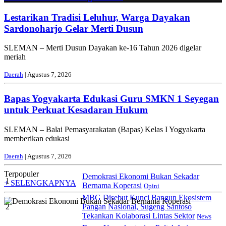
Lestarikan Tradisi Leluhur, Warga Dayakan
Sardonoharjo Gelar Merti Dusun
SLEMAN – Merti Dusun Dayakan ke-16 Tahun 2026 digelar
meriah
Daerah
| Agustus 7, 2026
Bapas Yogyakarta Edukasi Guru SMKN 1 Seyegan
untuk Perkuat Kesadaran Hukum
SLEMAN – Balai Pemasyarakatan (Bapas) Kelas I Yogyakarta
memberikan edukasi
Daerah
| Agustus 7, 2026
Terpopuler
Demokrasi Ekonomi Bukan Sekadar
1
+ SELENGKAPNYA
Bernama Koperasi
Opini
MBG Disebut Kunci Bangun Ekosistem
2
Pangan Nasional, Sugeng Santoso
Tekankan Kolaborasi Lintas Sektor
News