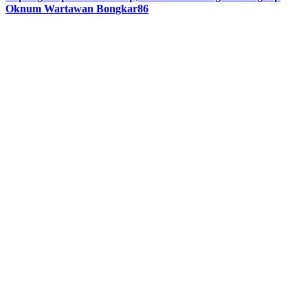
Oknum Wartawan Bongkar86
Previous
Next