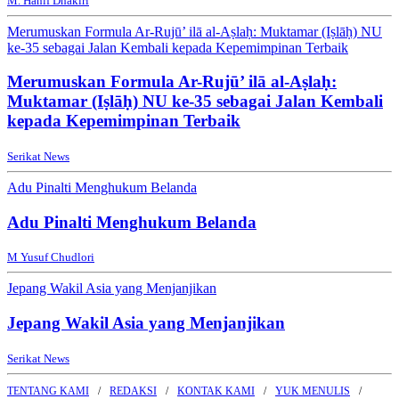
M. Hanif Dhakiri
Merumuskan Formula Ar-Rujū’ ilā al-Aṣlaḥ: Muktamar (Iṣlāḥ) NU
ke-35 sebagai Jalan Kembali kepada Kepemimpinan Terbaik
Merumuskan Formula Ar-Rujū’ ilā al-Aṣlaḥ:
Muktamar (Iṣlāḥ) NU ke-35 sebagai Jalan Kembali
kepada Kepemimpinan Terbaik
Serikat News
Adu Pinalti Menghukum Belanda
Adu Pinalti Menghukum Belanda
M Yusuf Chudlori
Jepang Wakil Asia yang Menjanjikan
Jepang Wakil Asia yang Menjanjikan
Serikat News
TENTANG KAMI
REDAKSI
KONTAK KAMI
YUK MENULIS