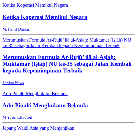
Ketika Koperasi Memikul Negara
Ketika Koperasi Memikul Negara
M. Hanif Dhakiri
Merumuskan Formula Ar-Rujū’ ilā al-Aṣlaḥ: Muktamar (Iṣlāḥ) NU
ke-35 sebagai Jalan Kembali kepada Kepemimpinan Terbaik
Merumuskan Formula Ar-Rujū’ ilā al-Aṣlaḥ:
Muktamar (Iṣlāḥ) NU ke-35 sebagai Jalan Kembali
kepada Kepemimpinan Terbaik
Serikat News
Adu Pinalti Menghukum Belanda
Adu Pinalti Menghukum Belanda
M Yusuf Chudlori
Jepang Wakil Asia yang Menjanjikan