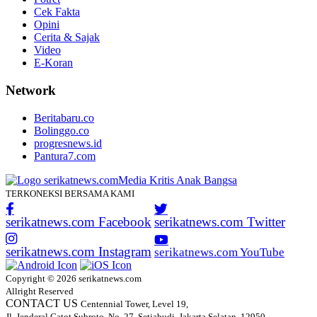
Cek Fakta
Opini
Cerita & Sajak
Video
E-Koran
Network
Beritabaru.co
Bolinggo.co
progresnews.id
Pantura7.com
TERKONEKSI BERSAMA KAMI
serikatnews.com Facebook
serikatnews.com Twitter
serikatnews.com Instagram
serikatnews.com YouTube
Copyright © 2026 serikatnews.com
Allright Reserved
CONTACT US
Centennial Tower, Level 19,
Jl. Jenderal Gatot Subroto, No. 27, Setiabudi, Jakarta Selatan, 12950