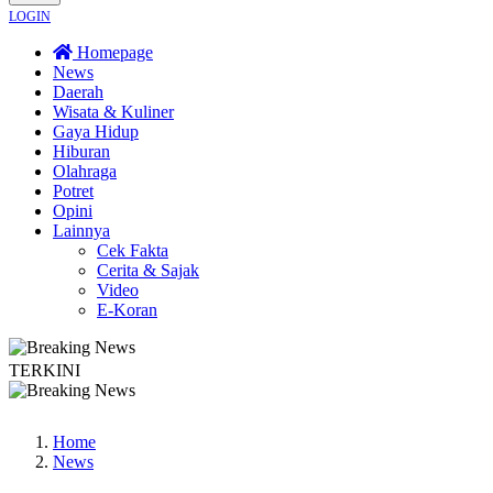
LOGIN
Homepage
News
Daerah
Wisata & Kuliner
Gaya Hidup
Hiburan
Olahraga
Potret
Opini
Lainnya
Cek Fakta
Cerita & Sajak
Video
E-Koran
TERKINI
n Terus Merambat ke Berbagai Titik
Lestarikan Tradisi Leluhur, Warga Daya
Home
News