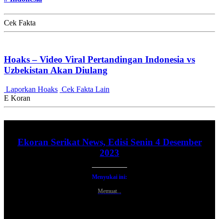
Cek Fakta
Hoaks – Video Viral Pertandingan Indonesia vs
Uzbekistan Akan Diulang
Laporkan Hoaks
Cek Fakta Lain
E Koran
Ekoran Serikat News, Edisi Senin 4 Desember
2023
Menyukai ini:
Memuat...