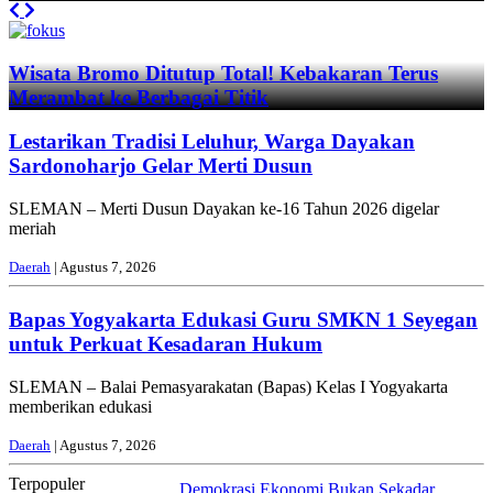
Previous
Next
Wisata Bromo Ditutup Total! Kebakaran Terus
Merambat ke Berbagai Titik
Lestarikan Tradisi Leluhur, Warga Dayakan
Sardonoharjo Gelar Merti Dusun
SLEMAN – Merti Dusun Dayakan ke-16 Tahun 2026 digelar
meriah
Daerah
| Agustus 7, 2026
Bapas Yogyakarta Edukasi Guru SMKN 1 Seyegan
untuk Perkuat Kesadaran Hukum
SLEMAN – Balai Pemasyarakatan (Bapas) Kelas I Yogyakarta
memberikan edukasi
Daerah
| Agustus 7, 2026
Terpopuler
Demokrasi Ekonomi Bukan Sekadar