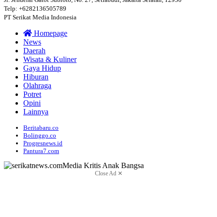
Telp: +6282136505789
PT Serikat Media Indonesia
Homepage
News
Daerah
Wisata & Kuliner
Gaya Hidup
Hiburan
Olahraga
Potret
Opini
Lainnya
Beritabaru.co
Bolinggo.co
Progresnews.id
Pantura7.com
Close Ad ✕