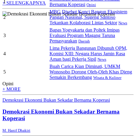
1
+ SELENGKAPNYA
Bernama Koperasi
Opini
MBG Disebut Kunci Bangun Ekosistem
2
Pangan Nasional, Sugeng Santoso
Tekankan Kolaborasi Lintas Sektor
News
Bapas Yogyakarta dan Poltek Imipas
3
Evaluasi Program Magang Taruna
Pemasyarakan
Daerah
Lima Pekerja Bangunan Dibunuh OPM,
4
Komisi XIII: Negara Harus Jamin Rasa
Aman bagi Pekerja Sipil
News
Buah Carica Kian Diminati, UMKM
5
Wonosobo Dorong Oleh-Oleh Khas Dieng
Semakin Berkembang
Wisata & Kuliner
Opini
+ MORE
Demokrasi Ekonomi Bukan Sekadar Bernama Koperasi
Demokrasi Ekonomi Bukan Sekadar Bernama
Koperasi
M. Hanif Dhakiri