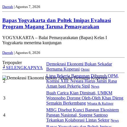
Daerah
| Agustus 7, 2026
Bapas Yogyakarta dan Poltek Imipas Evaluasi
Program Magang Taruna Pemasyarakan
YOGYAKARTA – Balai Pemasyarakatan (Bapas) Kelas I
Yogyakarta menerima kunjungan
Daerah
| Agustus 6, 2026
Terpopuler
Demokrasi Ekonomi Bukan Sekadar
1
+ SELENGKAPNYA
Bernama Koperasi
Opini
Lima Pekerja Bangunan Dibunuh OPM,
2
Komisi XIII: Negara Harus Jamin Rasa
Aman bagi Pekerja Sipil
News
Buah Carica Kian Diminati, UMKM
3
Wonosobo Dorong Oleh-Oleh Khas Dieng
Semakin Berkembang
Wisata & Kuliner
MBG Disebut Kunci Bangun Ekosistem
4
Pangan Nasional, Sugeng Santoso
Tekankan Kolaborasi Lintas Sektor
News
Bapas Yogyakarta dan Poltek Imipas