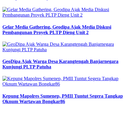
Gelar Media Gathering, Geodipa Ajak Media Diskusi
Pembangunan Proyek PLTP Dieng Unit 2
GeoDipa Ajak Warga Desa Karangtengah Banjarnegara
Kunjungi PLTP Patuha
Kepung Mapolres Sumenep, PMII Tuntut Segera Tangkap
Oknum Wartawan Bongkar86
Previous
Next