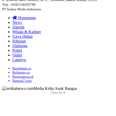
Telp: +6282136505789
PT Serikat Media Indonesia
Homepage
News
Daerah
Wisata & Kuliner
Gaya Hidup
Hiburan
Olahraga
Potret
Opini
Lainnya
Beritabaru.co
Bolinggo.co
Progresnews.id
Pantura7.com
Close Ad ✕