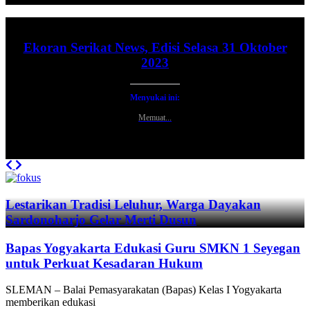
Ekoran Serikat News, Edisi Selasa 31 Oktober
2023
Menyukai ini:
Memuat...
Previous
Next
Lestarikan Tradisi Leluhur, Warga Dayakan
Sardonoharjo Gelar Merti Dusun
Bapas Yogyakarta Edukasi Guru SMKN 1 Seyegan
untuk Perkuat Kesadaran Hukum
SLEMAN – Balai Pemasyarakatan (Bapas) Kelas I Yogyakarta
memberikan edukasi