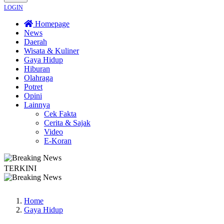
LOGIN
Homepage
News
Daerah
Wisata & Kuliner
Gaya Hidup
Hiburan
Olahraga
Potret
Opini
Lainnya
Cek Fakta
Cerita & Sajak
Video
E-Koran
TERKINI
ayakan Sardonoharjo Gelar Merti Dusun
Bapas Yogyakarta Edukasi Guru SMK
Home
Gaya Hidup