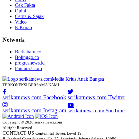
Cek Fakta
Opini
Cerita & Sajak
Video
E-Koran
Network
Beritabaru.co
Bolinggo.co
progresnews.id
Pantura7.com
TERKONEKSI BERSAMA KAMI
serikatnews.com Facebook
serikatnews.com Twitter
serikatnews.com Instagram
serikatnews.com YouTube
Copyright © 2026 serikatnews.com
Allright Reserved
CONTACT US
Centennial Tower, Level 19,
Jl. Jenderal Gatot Subroto, No. 27, Setiabudi, Jakarta Selatan, 12950