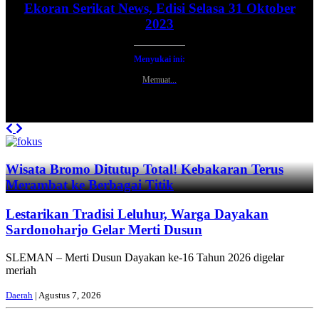
Ekoran Serikat News, Edisi Selasa 31 Oktober
2023
Menyukai ini:
Memuat...
Previous
Next
Wisata Bromo Ditutup Total! Kebakaran Terus
Merambat ke Berbagai Titik
Lestarikan Tradisi Leluhur, Warga Dayakan
Sardonoharjo Gelar Merti Dusun
SLEMAN – Merti Dusun Dayakan ke-16 Tahun 2026 digelar
meriah
Daerah
| Agustus 7, 2026