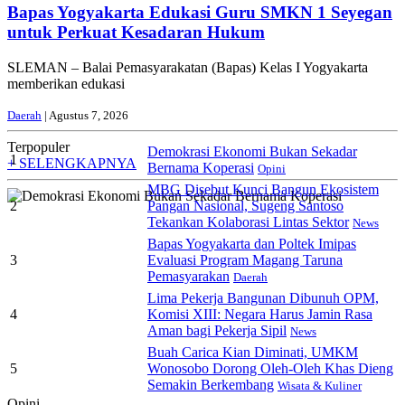
Bapas Yogyakarta Edukasi Guru SMKN 1 Seyegan
untuk Perkuat Kesadaran Hukum
SLEMAN – Balai Pemasyarakatan (Bapas) Kelas I Yogyakarta
memberikan edukasi
Daerah
| Agustus 7, 2026
Terpopuler
Demokrasi Ekonomi Bukan Sekadar
1
+ SELENGKAPNYA
Bernama Koperasi
Opini
MBG Disebut Kunci Bangun Ekosistem
2
Pangan Nasional, Sugeng Santoso
Tekankan Kolaborasi Lintas Sektor
News
Bapas Yogyakarta dan Poltek Imipas
3
Evaluasi Program Magang Taruna
Pemasyarakan
Daerah
Lima Pekerja Bangunan Dibunuh OPM,
4
Komisi XIII: Negara Harus Jamin Rasa
Aman bagi Pekerja Sipil
News
Buah Carica Kian Diminati, UMKM
5
Wonosobo Dorong Oleh-Oleh Khas Dieng
Semakin Berkembang
Wisata & Kuliner
Opini