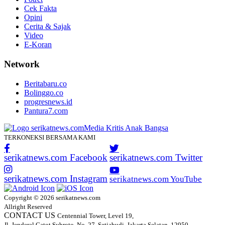
Cek Fakta
Opini
Cerita & Sajak
Video
E-Koran
Network
Beritabaru.co
Bolinggo.co
progresnews.id
Pantura7.com
TERKONEKSI BERSAMA KAMI
serikatnews.com Facebook
serikatnews.com Twitter
serikatnews.com Instagram
serikatnews.com YouTube
Copyright © 2026 serikatnews.com
Allright Reserved
CONTACT US
Centennial Tower, Level 19,
Jl. Jenderal Gatot Subroto, No. 27, Setiabudi, Jakarta Selatan, 12950