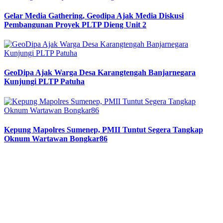
Gelar Media Gathering, Geodipa Ajak Media Diskusi
Pembangunan Proyek PLTP Dieng Unit 2
GeoDipa Ajak Warga Desa Karangtengah Banjarnegara
Kunjungi PLTP Patuha
Kepung Mapolres Sumenep, PMII Tuntut Segera Tangkap
Oknum Wartawan Bongkar86
Previous
Next