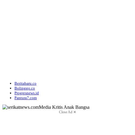
Beritabaru.co
Bolinggo.co
Progresnews.id
Pantura7.com
Close Ad ✕