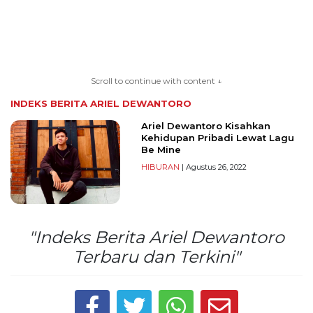
TERKONEKSI
BERSAMA
Scroll to continue with content ↓
KAMI
INDEKS BERITA
ARIEL DEWANTORO
Ariel Dewantoro Kisahkan
Kehidupan Pribadi Lewat Lagu
Be Mine
HIBURAN
| Agustus 26, 2022
"Indeks Berita Ariel Dewantoro
Copyright
Terbaru dan Terkini"
©
2026
serikatnews.com
Allright