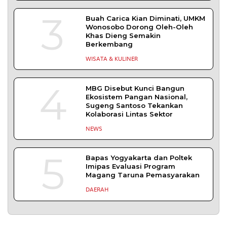
SLEMAN – Balai Pemasyarakatan (Bapas) Kelas I
Yogyakarta dan Pengadilan
DAERAH
| Agustus 6, 2026
Komisi 1 DPRD Probolinggo Pastikan Kawal
Perbaikan Jalan Terdampak Pembangunan
KKMP di Semampir
Probolinggo – DPRD Kabupaten Probolinggo
meminta kerusakan jalan lingkungan di
DAERAH
| Agustus 6, 2026
TERPOPULER
+ SELENGKAPNYA