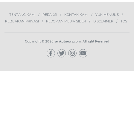
1
Demokrasi Ekonomi Bukan
Sekadar Bernama Koperasi
OPINI
2
Lima Pekerja Bangunan Dibunuh
OPM, Komisi XIII: Negara Harus
Jamin Rasa Aman bagi Pekerja
Sipil
NEWS
3
Buah Carica Kian Diminati, UMKM
Wonosobo Dorong Oleh-Oleh
Khas Dieng Semakin
Berkembang
WISATA & KULINER