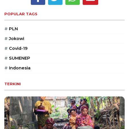
Reserved
POPULAR TAGS
CONTACT
US
#
PLN
Centennial
Tower,
#
Jokowi
Level
19,
#
Covid-19
Jl.
#
SUMENEP
Jenderal
Gatot
#
Indonesia
Subroto,
No.
TERKINI
27,
Setiabudi,
Jakarta
Selatan,
12950
Telp:
+6282136505789