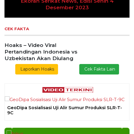
Previous
Next