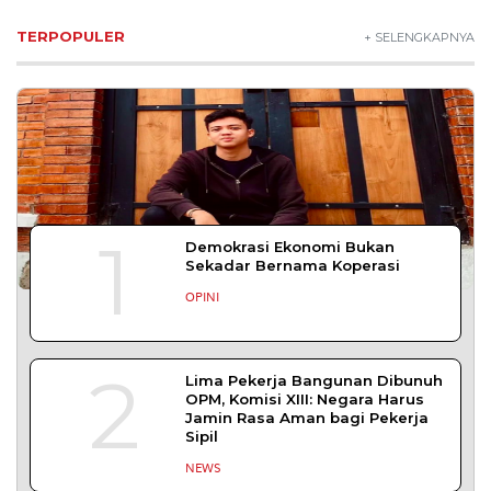
Lestarikan Tradisi Leluhur, Warga Dayakan
Sardonoharjo Gelar Merti Dusun
Bapas Yogyakarta Edukasi Guru SMKN 1
Seyegan untuk Perkuat Kesadaran Hukum
SLEMAN – Balai Pemasyarakatan (Bapas) Kelas I
Yogyakarta memberikan edukasi
DAERAH
| Agustus 7, 2026
Bapas Yogyakarta dan Poltek Imipas Evaluasi
Program Magang Taruna Pemasyarakan
YOGYAKARTA – Balai Pemasyarakatan (Bapas)
Kelas I Yogyakarta menerima kunjungan
DAERAH
| Agustus 6, 2026
Bapas Yogyakarta dan PN Sleman Perkuat
Koordinasi Penerapan Pidana Kerja Sosial