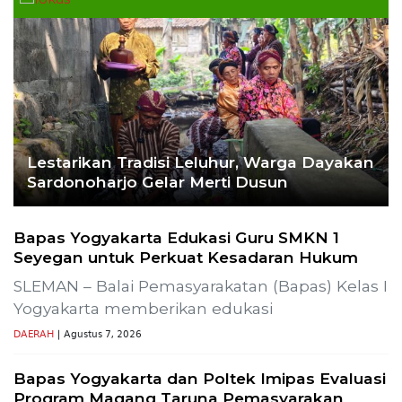
Ekoran Serikat News, Edisi Kamis 9
November 2023
CEK FAKTA
Hoaks – Video Viral
Pertandingan Indonesia vs
Uzbekistan Akan Diulang
Laporkan Hoaks
Cek Fakta Lain