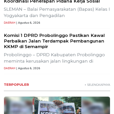
Lestarikan Tradisi Leluhur, Warga Dayakan
Sardonoharjo Gelar Merti Dusun
Bapas Yogyakarta Edukasi Guru SMKN 1
Seyegan untuk Perkuat Kesadaran Hukum
SLEMAN – Balai Pemasyarakatan (Bapas) Kelas I
Yogyakarta memberikan edukasi
DAERAH
| Agustus 7, 2026
Bapas Yogyakarta dan Poltek Imipas Evaluasi
Program Magang Taruna Pemasyarakan