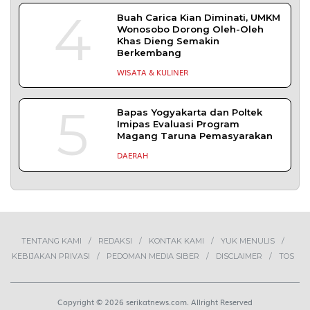
TERPOPULER
+ SELENGKAPNYA
1
Demokrasi Ekonomi Bukan
Sekadar Bernama Koperasi
OPINI
2
Lima Pekerja Bangunan Dibunuh
OPM, Komisi XIII: Negara Harus
Jamin Rasa Aman bagi Pekerja
Sipil
NEWS