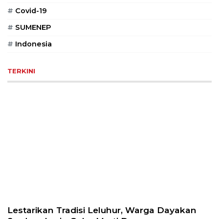
PT
#
Covid-19
Serikat
Media
#
SUMENEP
Indonesia
#
Indonesia
TERKINI
Lestarikan Tradisi Leluhur, Warga Dayakan