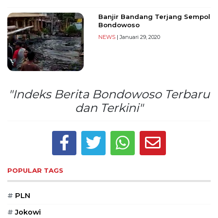
Reserved
Banjir Bandang Terjang Sempol
Bondowoso
CONTACT
US
NEWS
| Januari 29, 2020
Centennial
Tower,
Level
19,
"Indeks Berita Bondowoso Terbaru
Jl.
Jenderal
dan Terkini"
Gatot
Subroto,
No.
27,
Setiabudi,
Jakarta
POPULAR TAGS
Selatan,
12950
#
PLN
Telp:
+6282136505789
#
Jokowi