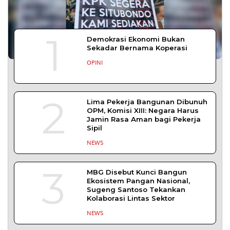
YOGYAKARTA – Balai Pemasyarakatan (Bapas)
Kelas I Yogyakarta menerima kunjungan
DAERAH
| Agustus 6, 2026
Bapas Yogyakarta dan PN Sleman Perkuat
Koordinasi Penerapan Pidana Kerja Sosial
SLEMAN – Balai Pemasyarakatan (Bapas) Kelas I
Yogyakarta dan Pengadilan
DAERAH
| Agustus 6, 2026
Komisi 1 DPRD Probolinggo Pastikan Kawal
Perbaikan Jalan Terdampak Pembangunan
KKMP di Semampir
Probolinggo – DPRD Kabupaten Probolinggo
meminta kerusakan jalan lingkungan di
DAERAH
| Agustus 6, 2026