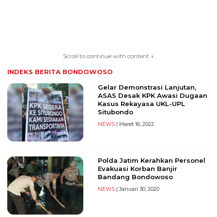
TERKONEKSI
BERSAMA
Scroll to continue with content ↓
KAMI
INDEKS BERITA
BONDOWOSO
Gelar Demonstrasi Lanjutan,
ASAS Desak KPK Awasi Dugaan
Kasus Rekayasa UKL-UPL
Situbondo
NEWS
| Maret 16, 2022
Polda Jatim Kerahkan Personel
Copyright
Evakuasi Korban Banjir
©
Bandang Bondowoso
2026
NEWS
| Januari 30, 2020
serikatnews.com
Allright