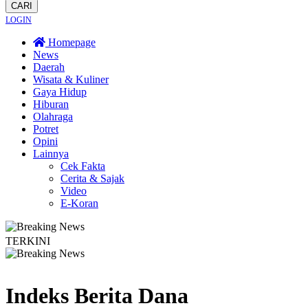
CARI
LOGIN
Homepage
News
Daerah
Wisata & Kuliner
Gaya Hidup
Hiburan
Olahraga
Potret
Opini
Lainnya
Cek Fakta
Cerita & Sajak
Video
E-Koran
TERKINI
otal! Kebakaran Terus Merambat ke Berbagai Titik
Lestarikan Tradisi Leluh
Indeks Berita
Dana