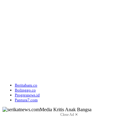
Beritabaru.co
Bolinggo.co
Progresnews.id
Pantura7.com
Close Ad ✕