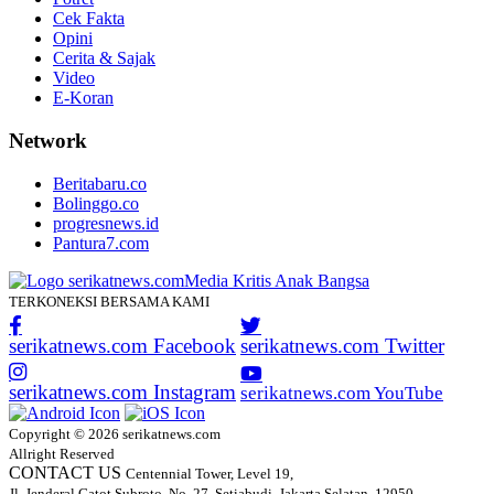
Cek Fakta
Opini
Cerita & Sajak
Video
E-Koran
Network
Beritabaru.co
Bolinggo.co
progresnews.id
Pantura7.com
TERKONEKSI BERSAMA KAMI
serikatnews.com Facebook
serikatnews.com Twitter
serikatnews.com Instagram
serikatnews.com YouTube
Copyright © 2026 serikatnews.com
Allright Reserved
CONTACT US
Centennial Tower, Level 19,
Jl. Jenderal Gatot Subroto, No. 27, Setiabudi, Jakarta Selatan, 12950