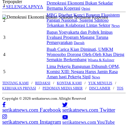
Terpopuler
Demokrasi Ekonomi Bukan Sekadar
1
+ SELENGKAPNYA
Bernama Koperasi
Opini
MBG Disebut Kunci Bangun Ekosistem
2
Pangan Nasional, Sugeng Santoso
Tekankan Kolaborasi Lintas Sektor
News
Bapas Yogyakarta dan Poltek Imipas
3
Evaluasi Program Magang Taruna
Pemasyarakan
Daerah
Buah Carica Kian Diminati, UMKM
4
Wonosobo Dorong Oleh-Oleh Khas Dieng
Semakin Berkembang
Wisata & Kuliner
Lima Pekerja Bangunan Dibunuh OPM,
5
Komisi XIII: Negara Harus Jamin Rasa
Aman bagi Pekerja Sipil
News
TENTANG KAMI
REDAKSI
KONTAK KAMI
YUK MENULIS
KEBIJAKAN PRIVASI
PEDOMAN MEDIA SIBER
DISCLAIMER
TOS
Copyright © 2026 serikatnews.com. Allright Reserved
serikatnews.com Facebook
serikatnews.com Twitter
serikatnews.com Instagram
serikatnews.com YouTube