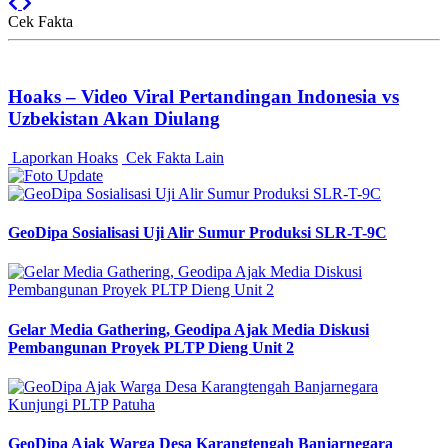
Previous
Next
Cek Fakta
Hoaks – Video Viral Pertandingan Indonesia vs
Uzbekistan Akan Diulang
Laporkan Hoaks
Cek Fakta Lain
GeoDipa Sosialisasi Uji Alir Sumur Produksi SLR-T-9C
Gelar Media Gathering, Geodipa Ajak Media Diskusi
Pembangunan Proyek PLTP Dieng Unit 2
GeoDipa Ajak Warga Desa Karangtengah Banjarnegara