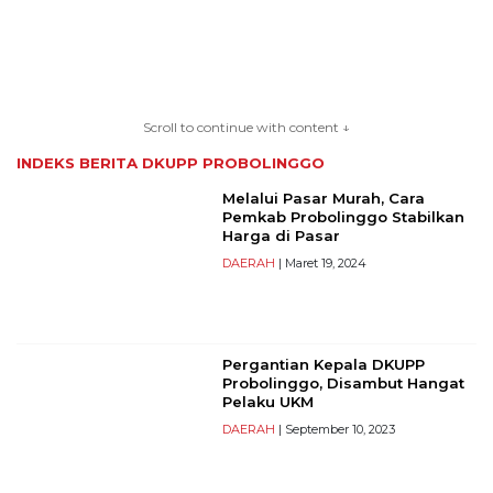
TERKONEKSI
BERSAMA
Scroll to continue with content ↓
KAMI
INDEKS BERITA
DKUPP PROBOLINGGO
Melalui Pasar Murah, Cara
Pemkab Probolinggo Stabilkan
Harga di Pasar
DAERAH
| Maret 19, 2024
Pergantian Kepala DKUPP
Copyright
Probolinggo, Disambut Hangat
Pelaku UKM
©
2026
DAERAH
| September 10, 2023
serikatnews.com
Allright