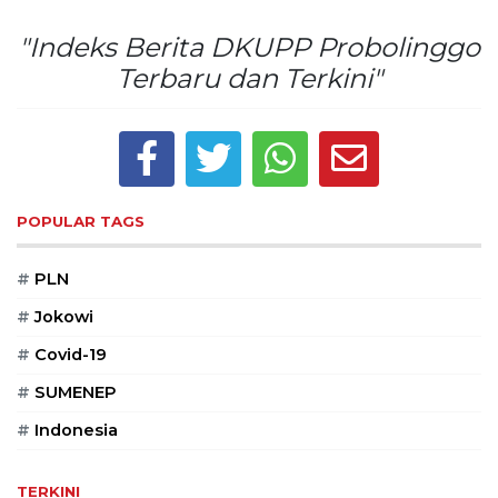
Reserved
"Indeks Berita DKUPP Probolinggo
CONTACT
Terbaru dan Terkini"
US
Centennial
Tower,
Level
19,
Jl.
POPULAR TAGS
Jenderal
Gatot
#
PLN
Subroto,
No.
#
Jokowi
27,
#
Covid-19
Setiabudi,
Jakarta
#
SUMENEP
Selatan,
#
Indonesia
12950
Telp:
+6282136505789
TERKINI