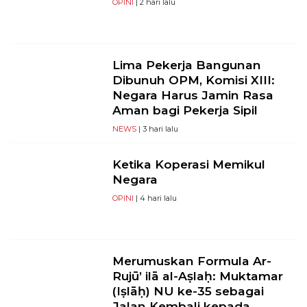
OPINI
| 2 hari lalu
Lima Pekerja Bangunan
Dibunuh OPM, Komisi XIII:
Negara Harus Jamin Rasa
Aman bagi Pekerja Sipil
NEWS
| 3 hari lalu
Ketika Koperasi Memikul
Negara
OPINI
| 4 hari lalu
Merumuskan Formula Ar-
Rujū’ ilā al-Aṣlaḥ: Muktamar
(Iṣlāḥ) NU ke-35 sebagai
Jalan Kembali kepada