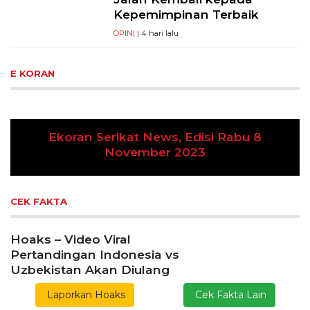
Kepemimpinan Terbaik
OPINI
| 4 hari lalu
E KORAN
Ekoran Serikat News, Edisi Rabu 8
Previous
Next
November 2023
CEK FAKTA
Hoaks – Video Viral
Pertandingan Indonesia vs
Uzbekistan Akan Diulang
Laporkan Hoaks
Cek Fakta Lain