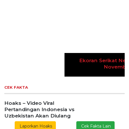
Gelar Media Gathering, Geodipa Ajak Media Diskusi
Pembangunan Proyek PLTP Dieng Unit 2
Previous
Next
Lestarikan Tradisi Leluhur, Warga Dayakan
Sardonoharjo Gelar Merti Dusun
Bapas Yogyakarta Edukasi Guru SMKN 1
Seyegan untuk Perkuat Kesadaran Hukum
SLEMAN – Balai Pemasyarakatan (Bapas) Kelas I
Yogyakarta memberikan edukasi