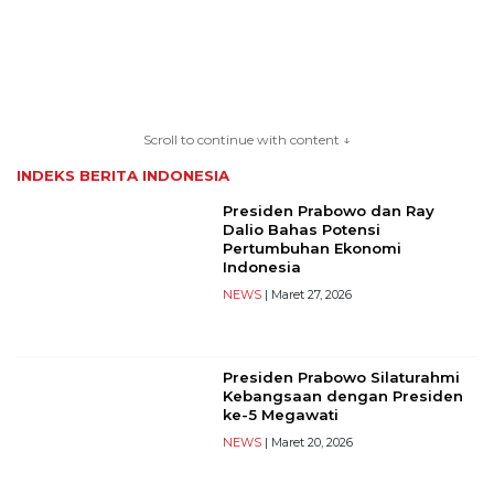
TERKONEKSI
BERSAMA
Scroll to continue with content ↓
KAMI
INDEKS BERITA
INDONESIA
Presiden Prabowo dan Ray
Dalio Bahas Potensi
Pertumbuhan Ekonomi
Indonesia
NEWS
| Maret 27, 2026
Presiden Prabowo Silaturahmi
Copyright
Kebangsaan dengan Presiden
©
ke-5 Megawati
2026
NEWS
| Maret 20, 2026
serikatnews.com
Allright