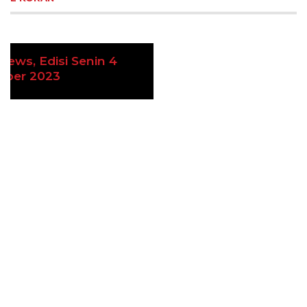
Ekoran Serikat News, Edisi Kamis 9
Previous
Next
November 2023
CEK FAKTA
Hoaks – Video Viral
Pertandingan Indonesia vs
Uzbekistan Akan Diulang
Laporkan Hoaks
Cek Fakta Lain