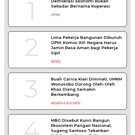
Magang Taruna Pemasyarakan
DAERAH
TENTANG KAMI
REDAKSI
KONTAK KAMI
YUK MENULIS
KEBIJAKAN PRIVASI
PEDOMAN MEDIA SIBER
DISCLAIMER
TOS
Copyright © 2026 serikatnews.com. Allright Reserved