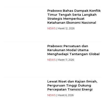
Reserved
Prabowo Bahas Dampak Konflik
CONTACT
Timur Tengah Serta Langkah
US
Strategis Memperkuat
Ketahanan Ekonomi Nasional
Centennial
NEWS
| Maret 12, 2026
Tower,
Level
19,
Jl.
Prabowo: Persatuan dan
Jenderal
Kerukunan Modal Utama
Menghadapi Tantangan Global
Gatot
NEWS
| Maret 11, 2026
Subroto,
No.
27,
Setiabudi,
Jakarta
Lewat Riset dan Kajian Ilmiah,
Perguruan Tinggi Dukung
Selatan,
Percepatan Transisi Energi
12950
NEWS
| Maret 6, 2026
Telp:
+6282136505789