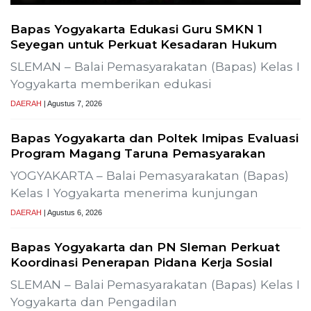
Probolinggo – DPRD Kabupaten Probolinggo
meminta kerusakan jalan lingkungan di
DAERAH
| Agustus 6, 2026
TERPOPULER
+ SELENGKAPNYA
1
Demokrasi Ekonomi Bukan
Sekadar Bernama Koperasi
OPINI