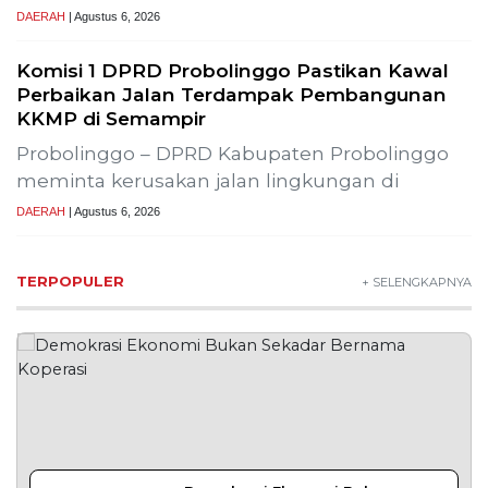
2
Lima Pekerja Bangunan Dibunuh
OPM, Komisi XIII: Negara Harus
Jamin Rasa Aman bagi Pekerja
Sipil
NEWS
3
Buah Carica Kian Diminati, UMKM
Wonosobo Dorong Oleh-Oleh
Khas Dieng Semakin
Berkembang
WISATA & KULINER
4
MBG Disebut Kunci Bangun
Ekosistem Pangan Nasional,
Sugeng Santoso Tekankan
Kolaborasi Lintas Sektor
NEWS
5
Bapas Yogyakarta dan Poltek
Imipas Evaluasi Program