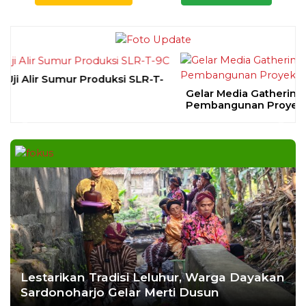
DAERAH
| Agustus 7, 2026
Bapas Yogyakarta dan Poltek Imipas Evaluasi
Program Magang Taruna Pemasyarakan
YOGYAKARTA – Balai Pemasyarakatan (Bapas)
Kelas I Yogyakarta menerima kunjungan
DAERAH
| Agustus 6, 2026
Bapas Yogyakarta dan PN Sleman Perkuat
Koordinasi Penerapan Pidana Kerja Sosial
SLEMAN – Balai Pemasyarakatan (Bapas) Kelas I
Yogyakarta dan Pengadilan
DAERAH
| Agustus 6, 2026
Komisi 1 DPRD Probolinggo Pastikan Kawal
Perbaikan Jalan Terdampak Pembangunan
KKMP di Semampir