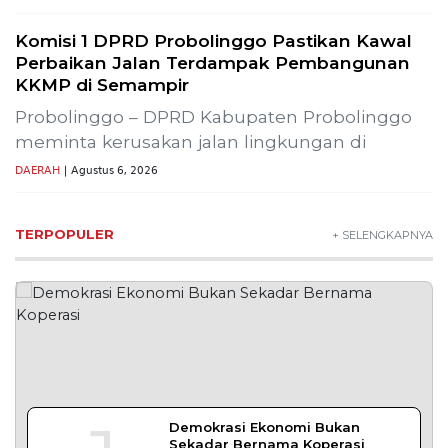
2
Jamin Rasa Aman bagi Pekerja
Sipil
NEWS
3
Buah Carica Kian Diminati, UMKM
Wonosobo Dorong Oleh-Oleh
Khas Dieng Semakin
Berkembang
WISATA & KULINER
4
MBG Disebut Kunci Bangun
Ekosistem Pangan Nasional,
Sugeng Santoso Tekankan
Kolaborasi Lintas Sektor
NEWS
5
Bapas Yogyakarta dan Poltek
Imipas Evaluasi Program
Magang Taruna Pemasyarakan