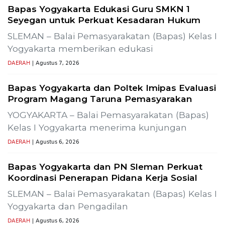
meminta kerusakan jalan lingkungan di
DAERAH
| Agustus 6, 2026
TERPOPULER
+ SELENGKAPNYA
1
Demokrasi Ekonomi Bukan
Sekadar Bernama Koperasi
OPINI
Lima Pekerja Bangunan Dibunuh
OPM, Komisi XIII: Negara Harus