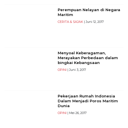
Reserved
Perempuan Nelayan di Negara
Maritim
CONTACT
US
CERITA & SAJAK
| Juni 12, 2017
Centennial
Tower,
Level
19,
Menyoal Keberagaman,
Jl.
Merayakan Perbedaan dalam
Jenderal
bingkai Kebangsaan
Gatot
OPINI
| Juni 3, 2017
Subroto,
No.
27,
Setiabudi,
Pekerjaan Rumah Indonesia
Jakarta
Dalam Menjadi Poros Maritim
Selatan,
Dunia
12950
OPINI
| Mei 26, 2017
Telp:
+6282136505789