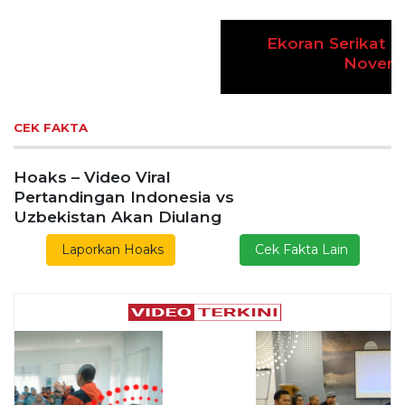
Pembangunan Proyek PLTP Dieng Unit 2
Lestarikan Tradisi Leluhur, Warga Dayakan
Sardonoharjo Gelar Merti Dusun
Bapas Yogyakarta Edukasi Guru SMKN 1
Seyegan untuk Perkuat Kesadaran Hukum
SLEMAN – Balai Pemasyarakatan (Bapas) Kelas I
Yogyakarta memberikan edukasi