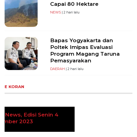
Capai 80 Hektare
NEWS
| 2 hari lalu
Bapas Yogyakarta dan
Poltek Imipas Evaluasi
Program Magang Taruna
Pemasyarakan
DAERAH
| 2 hari lalu
E KORAN
Ekoran Serikat News, Edisi Kamis 9
Previous
Next
November 2023