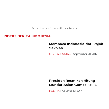
TERKONEKSI
BERSAMA
Scroll to continue with content ↓
KAMI
INDEKS BERITA
INDONESIA
Membaca Indonesia dari Pojok
Sekolah
CERITA & SAJAK
| September 20, 2017
Presiden Resmikan Hitung
Copyright
Mundur Asian Games ke-18
©
POLITIK
| Agustus 19, 2017
2026
serikatnews.com
Allright