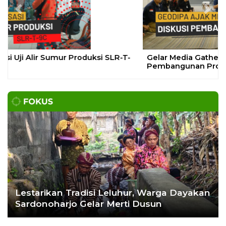
DAERAH
| Agustus 7, 2026
Bapas Yogyakarta dan Poltek Imipas Evaluasi
Program Magang Taruna Pemasyarakan
YOGYAKARTA – Balai Pemasyarakatan (Bapas)
Kelas I Yogyakarta menerima kunjungan
DAERAH
| Agustus 6, 2026
Bapas Yogyakarta dan PN Sleman Perkuat
Koordinasi Penerapan Pidana Kerja Sosial
SLEMAN – Balai Pemasyarakatan (Bapas) Kelas I
Yogyakarta dan Pengadilan
DAERAH
| Agustus 6, 2026
Komisi 1 DPRD Probolinggo Pastikan Kawal
Perbaikan Jalan Terdampak Pembangunan
KKMP di Semampir
Probolinggo – DPRD Kabupaten Probolinggo