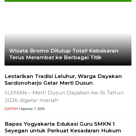
Ekoran Serikat News, Edisi Kam
November 2023
CEK FAKTA
Hoaks – Video Viral
Pertandingan Indonesia vs
Uzbekistan Akan Diulang
Laporkan Hoaks
Cek Fakta Lain