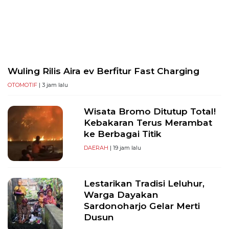
PT
Serikat
Media
Indonesia
Wuling Rilis Aira ev Berfitur Fast Charging
OTOMOTIF
| 3 jam lalu
Wisata Bromo Ditutup Total!
Kebakaran Terus Merambat
ke Berbagai Titik
DAERAH
| 19 jam lalu
Lestarikan Tradisi Leluhur,
Warga Dayakan
Sardonoharjo Gelar Merti
Dusun