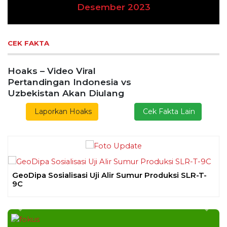
Previous
Next