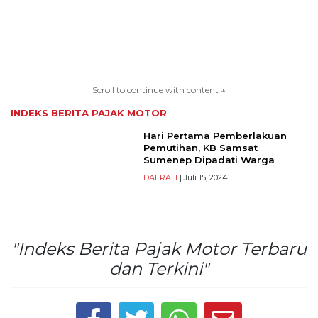
TERKONEKSI
BERSAMA
Scroll to continue with content ↓
KAMI
INDEKS BERITA
PAJAK MOTOR
Hari Pertama Pemberlakuan
Pemutihan, KB Samsat
Sumenep Dipadati Warga
DAERAH
| Juli 15, 2024
"Indeks Berita Pajak Motor Terbaru
Copyright
©
dan Terkini"
2026
serikatnews.com
Allright