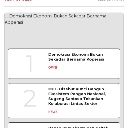
2026 digelar meriah
DAERAH
| Agustus 7, 2026
Bapas Yogyakarta Edukasi Guru SMKN 1
Seyegan untuk Perkuat Kesadaran Hukum
SLEMAN – Balai Pemasyarakatan (Bapas) Kelas I
Yogyakarta memberikan edukasi
DAERAH
| Agustus 7, 2026
Bapas Yogyakarta dan Poltek Imipas Evaluasi
Program Magang Taruna Pemasyarakan
YOGYAKARTA – Balai Pemasyarakatan (Bapas)
Kelas I Yogyakarta menerima kunjungan
DAERAH
| Agustus 6, 2026
Bapas Yogyakarta dan PN Sleman Perkuat
Koordinasi Penerapan Pidana Kerja Sosial