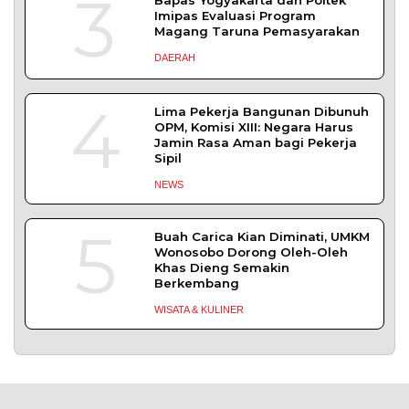
SLEMAN – Balai Pemasyarakatan (Bapas) Kelas I
Yogyakarta dan Pengadilan
DAERAH
| Agustus 6, 2026
TERPOPULER
+ SELENGKAPNYA
1
Demokrasi Ekonomi Bukan
Sekadar Bernama Koperasi
OPINI