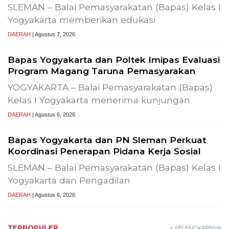
duksi SLR-T-
Gelar Media Gathering, Geodipa Ajak Media
Pembangunan Proyek PLTP Dieng Unit 2
Previous
Next
Wisata Bromo Ditutup Total! Kebakaran
Terus Merambat ke Berbagai Titik
Lestarikan Tradisi Leluhur, Warga Dayakan
Sardonoharjo Gelar Merti Dusun
SLEMAN – Merti Dusun Dayakan ke-16 Tahun