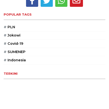
Reserved
CONTACT
POPULAR TAGS
US
Centennial
#
PLN
Tower,
#
Jokowi
Level
19,
#
Covid-19
Jl.
#
SUMENEP
Jenderal
Gatot
#
Indonesia
Subroto,
No.
27,
TERKINI
Setiabudi,
Jakarta
Selatan,
12950
Telp:
+6282136505789