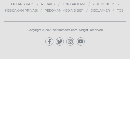
2
MBG Disebut Kunci Bangun
Ekosistem Pangan Nasional,
Sugeng Santoso Tekankan
Kolaborasi Lintas Sektor
NEWS
3
Bapas Yogyakarta dan Poltek
Imipas Evaluasi Program
Magang Taruna Pemasyarakan
DAERAH
4
Lima Pekerja Bangunan Dibunuh
OPM, Komisi XIII: Negara Harus
Jamin Rasa Aman bagi Pekerja
Sipil
NEWS
5
Buah Carica Kian Diminati, UMKM
Wonosobo Dorong Oleh-Oleh
Khas Dieng Semakin