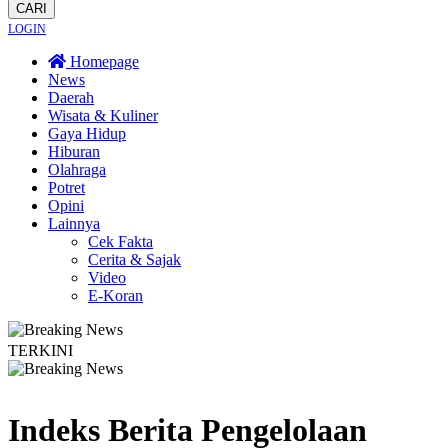
CARI
LOGIN
Homepage
News
Daerah
Wisata & Kuliner
Gaya Hidup
Hiburan
Olahraga
Potret
Opini
Lainnya
Cek Fakta
Cerita & Sajak
Video
E-Koran
TERKINI
 Warga Dayakan Sardonoharjo Gelar Merti Dusun
Bapas Yogyakarta Edukasi G
Indeks Berita
Pengelolaan