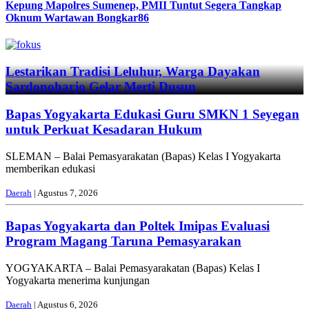
Kepung Mapolres Sumenep, PMII Tuntut Segera Tangkap
Oknum Wartawan Bongkar86
Previous
Next
Lestarikan Tradisi Leluhur, Warga Dayakan
Sardonoharjo Gelar Merti Dusun
Bapas Yogyakarta Edukasi Guru SMKN 1 Seyegan
untuk Perkuat Kesadaran Hukum
SLEMAN – Balai Pemasyarakatan (Bapas) Kelas I Yogyakarta
memberikan edukasi
Daerah
| Agustus 7, 2026
Bapas Yogyakarta dan Poltek Imipas Evaluasi
Program Magang Taruna Pemasyarakan
YOGYAKARTA – Balai Pemasyarakatan (Bapas) Kelas I
Yogyakarta menerima kunjungan
Daerah
| Agustus 6, 2026