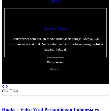
2023
Serikat News
SerikatNews.com adalah media kritis anak bangsa. Menyajikan
informasi secara akurat. Serta setia menjadi platform ruang bertukar
gagasan faktual.
Menyukai ini:
Memuat...
Previous
Next
Cek Fakta
Hoaks – Video Viral Pertandingan Indonesia vs