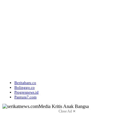
Beritabaru.co
Bolinggo.co
Progresnews.id
Pantura7.com
Close Ad ✕