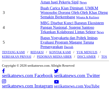
Aman bagi Pekerja Sipil
News
Buah Carica Kian Diminati, UMKM
3
Wonosobo Dorong Oleh-Oleh Khas Dieng
Semakin Berkembang
Wisata & Kuliner
MBG Disebut Kunci Bangun Ekosistem
4
Pangan Nasional, Sugeng Santoso
Tekankan Kolaborasi Lintas Sektor
News
Bapas Yogyakarta dan Poltek Imipas
5
Evaluasi Program Magang Taruna
Pemasyarakan
Daerah
TENTANG KAMI
REDAKSI
KONTAK KAMI
YUK MENULIS
KEBIJAKAN PRIVASI
PEDOMAN MEDIA SIBER
DISCLAIMER
TOS
Copyright © 2026 serikatnews.com. Allright Reserved
serikatnews.com Facebook
serikatnews.com Twitter
serikatnews.com Instagram
serikatnews.com YouTube