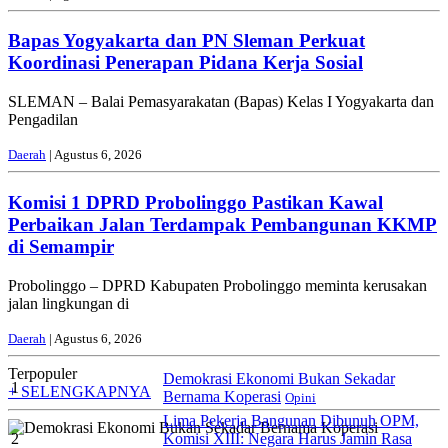
Bapas Yogyakarta dan PN Sleman Perkuat
Koordinasi Penerapan Pidana Kerja Sosial
SLEMAN – Balai Pemasyarakatan (Bapas) Kelas I Yogyakarta dan
Pengadilan
Daerah
| Agustus 6, 2026
Komisi 1 DPRD Probolinggo Pastikan Kawal
Perbaikan Jalan Terdampak Pembangunan KKMP
di Semampir
Probolinggo – DPRD Kabupaten Probolinggo meminta kerusakan
jalan lingkungan di
Daerah
| Agustus 6, 2026
Terpopuler
Demokrasi Ekonomi Bukan Sekadar
1
+ SELENGKAPNYA
Bernama Koperasi
Opini
Lima Pekerja Bangunan Dibunuh OPM,
2
Komisi XIII: Negara Harus Jamin Rasa