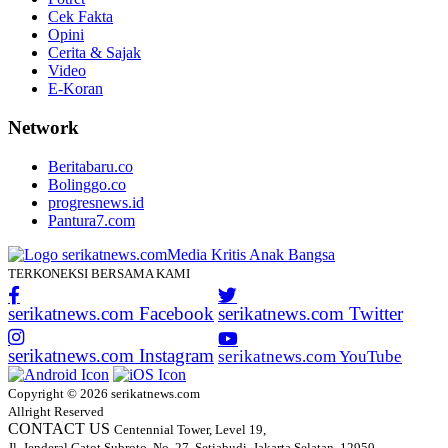
Cek Fakta
Opini
Cerita & Sajak
Video
E-Koran
Network
Beritabaru.co
Bolinggo.co
progresnews.id
Pantura7.com
TERKONEKSI BERSAMA KAMI
serikatnews.com Facebook
serikatnews.com Twitter
serikatnews.com Instagram
serikatnews.com YouTube
Copyright © 2026 serikatnews.com
Allright Reserved
CONTACT US
Centennial Tower, Level 19,
Jl. Jenderal Gatot Subroto, No. 27, Setiabudi, Jakarta Selatan, 12950