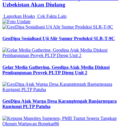
Uzbekistan Akan Diulang
Laporkan Hoaks
Cek Fakta Lain
GeoDipa Sosialisasi Uji Alir Sumur Produksi SLR-T-9C
Gelar Media Gathering, Geodipa Ajak Media Diskusi
Pembangunan Proyek PLTP Dieng Unit 2
GeoDipa Ajak Warga Desa Karangtengah Banjarnegara
Kunjungi PLTP Patuha