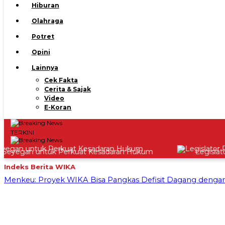
Hiburan
Olahraga
Potret
Opini
Lainnya
Cek Fakta
Cerita & Sajak
Video
E-Koran
TERKINI
yegan untuk Perkuat Kesadaran Hukum
Legislator P
Indeks Berita
WIKA
Menkeu: Proyek WIKA Bisa Pangkas Defisit Dagang dengan 