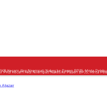
KB Kecam Aksi Nirempati Nakes ke Pasien BPJS, Minta Pelaku Di
Aljazair