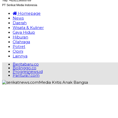
Telp: +6282136505789
PT Serikat Media Indonesia
Homepage
News
Daerah
Wisata & Kuliner
Gaya Hidup
Hiburan
Olahraga
Potret
Opini
Lainnya
Beritabaru.co
Bolinggo.co
Progresnews.id
Pantura7.com