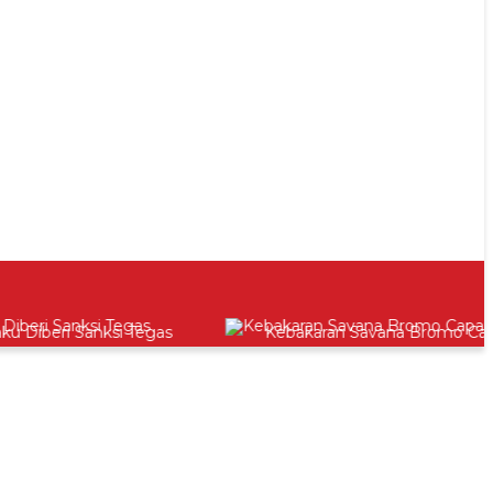
beri Sanksi Tegas
Kebakaran Savana Bromo Capai 8