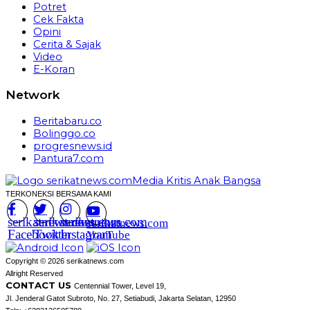
Potret
Cek Fakta
Opini
Cerita & Sajak
Video
E-Koran
Network
Beritabaru.co
Bolinggo.co
progresnews.id
Pantura7.com
TERKONEKSI BERSAMA KAMI
serikatnews.com
serikatnews.com
serikatnews.com
serikatnews.com
Facebook
Twitter
Instagram
YouTube
Copyright © 2026 serikatnews.com
Allright Reserved
CONTACT US
Centennial Tower, Level 19,
Jl. Jenderal Gatot Subroto, No. 27, Setiabudi, Jakarta Selatan, 12950