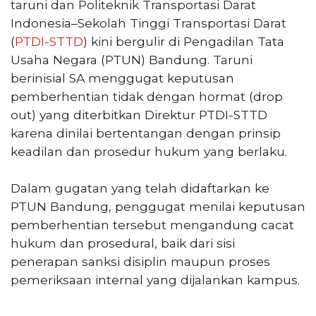
taruni dan Politeknik Transportasi Darat
Reserved
Indonesia–Sekolah Tinggi Transportasi Darat
(
PTDI-STTD
) kini bergulir di Pengadilan Tata
CONTACT
US
Usaha Negara (PTUN) Bandung. Taruni
Centennial
berinisial SA menggugat keputusan
Tower,
pemberhentian tidak dengan hormat (drop
Level
out) yang diterbitkan Direktur PTDI-STTD
19,
karena dinilai bertentangan dengan prinsip
Jl.
keadilan dan prosedur hukum yang berlaku.
Jenderal
Gatot
Subroto,
Dalam gugatan yang telah didaftarkan ke
No.
PTUN Bandung, penggugat menilai keputusan
27,
pemberhentian tersebut mengandung cacat
Setiabudi,
hukum dan prosedural, baik dari sisi
Jakarta
Selatan,
penerapan sanksi disiplin maupun proses
12950
pemeriksaan internal yang dijalankan kampus.
Telp:
+6282136505789