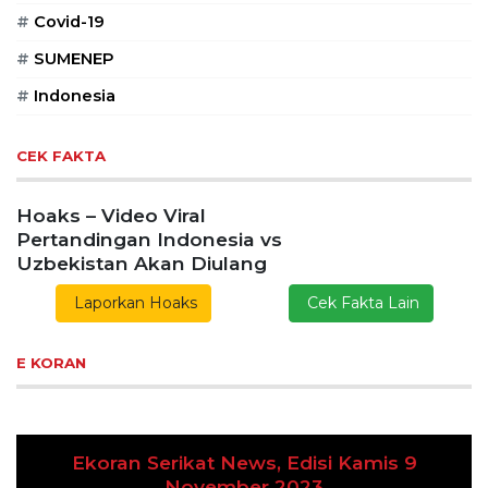
#
Covid-19
#
SUMENEP
#
Indonesia
CEK FAKTA
Hoaks – Video Viral
Pertandingan Indonesia vs
Uzbekistan Akan Diulang
Laporkan Hoaks
Cek Fakta Lain
E KORAN
Ekoran Serikat News, Edisi Kamis 9
Previous
Next
November 2023