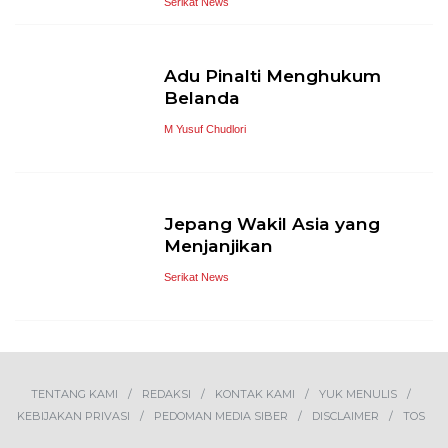
Serikat News
Adu Pinalti Menghukum
Belanda
M Yusuf Chudlori
Jepang Wakil Asia yang
Menjanjikan
Serikat News
TENTANG KAMI
REDAKSI
KONTAK KAMI
YUK MENULIS
KEBIJAKAN PRIVASI
PEDOMAN MEDIA SIBER
DISCLAIMER
TOS