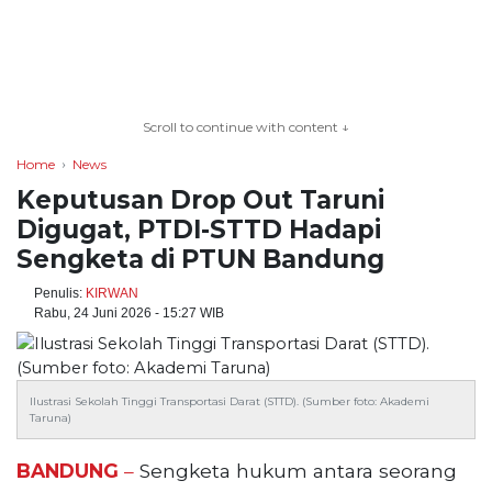
TERKONEKSI
BERSAMA
Scroll to continue with content ↓
KAMI
Home
News
Keputusan Drop Out Taruni
Digugat, PTDI-STTD Hadapi
Sengketa di PTUN Bandung
Penulis:
KIRWAN
Rabu, 24 Juni 2026 - 15:27 WIB
Copyright
Ilustrasi Sekolah Tinggi Transportasi Darat (STTD). (Sumber foto: Akademi
©
Taruna)
2026
serikatnews.com
BANDUNG
–
Sengketa hukum antara seorang
Allright