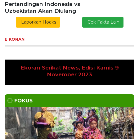
Pertandingan Indonesia vs
Uzbekistan Akan Diulang
Laporkan Hoaks
Cek Fakta Lain
E KORAN
Ekoran Serikat News, Edisi Kamis 9
Previous
Next
November 2023