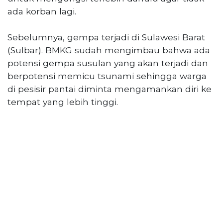
Reserved
ada korban lagi.
CONTACT
Sebelumnya, gempa terjadi di Sulawesi Barat
US
(Sulbar). BMKG sudah mengimbau bahwa ada
Centennial
Tower,
potensi gempa susulan yang akan terjadi dan
Level
berpotensi memicu tsunami sehingga warga
19,
di pesisir pantai diminta mengamankan diri ke
Jl.
tempat yang lebih tinggi.
Jenderal
Gatot
Subroto,
No.
27,
Setiabudi,
Jakarta
Selatan,
12950
Telp:
+6282136505789