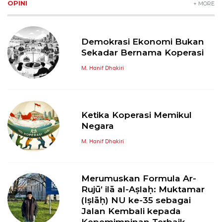
OPINI
+ MORE
Demokrasi Ekonomi Bukan
Sekadar Bernama Koperasi
M. Hanif Dhakiri
Ketika Koperasi Memikul
Negara
M. Hanif Dhakiri
Merumuskan Formula Ar-
Rujū’ ilā al-Aṣlaḥ: Muktamar
(Iṣlāḥ) NU ke-35 sebagai
Jalan Kembali kepada
Kepemimpinan Terbaik