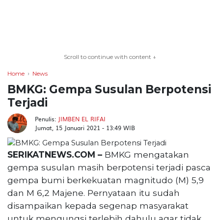
TERKONEKSI
BERSAMA
Scroll to continue with content ↓
KAMI
Home
News
BMKG: Gempa Susulan Berpotensi
Terjadi
Penulis:
JIMBEN EL RIFAI
Jumat, 15 Januari 2021 - 13:49 WIB
SERIKATNEWS.COM –
BMKG mengatakan
gempa susulan masih berpotensi terjadi pasca
Copyright
gempa bumi berkekuatan magnitudo (M) 5,9
©
2026
dan M 6,2 Majene. Pernyataan itu sudah
serikatnews.com
disampaikan kepada segenap masyarakat
Allright
untuk mengungsi terlebih dahulu agar tidak