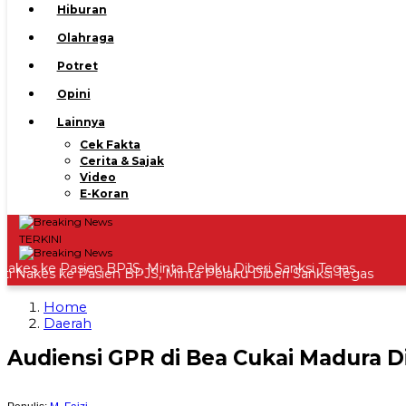
Hiburan
Olahraga
Potret
Opini
Lainnya
Cek Fakta
Cerita & Sajak
Video
E-Koran
TERKINI
kes ke Pasien BPJS, Minta Pelaku Diberi Sanksi Tegas
Home
Daerah
Audiensi GPR di Bea Cukai Madura D