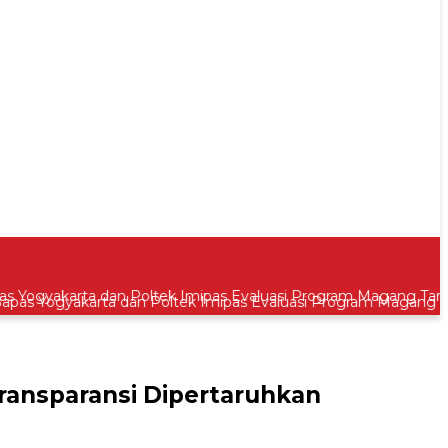
 Yogyakarta dan Poltek Imipas Evaluasi Program Magang Taru
Transparansi Dipertaruhkan