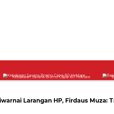
Kebakaran Savana Bromo Capai 80 Hektare
Bapas
iwarnai Larangan HP, Firdaus Muza: 