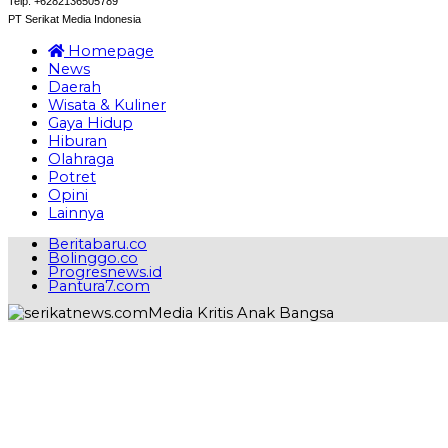
Telp: +6282136505789
PT Serikat Media Indonesia
Homepage
News
Daerah
Wisata & Kuliner
Gaya Hidup
Hiburan
Olahraga
Potret
Opini
Lainnya
Beritabaru.co
Bolinggo.co
Progresnews.id
Pantura7.com