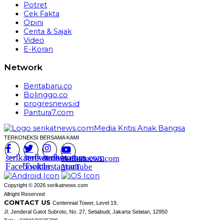
Potret
Cek Fakta
Opini
Cerita & Sajak
Video
E-Koran
Network
Beritabaru.co
Bolinggo.co
progresnews.id
Pantura7.com
TERKONEKSI BERSAMA KAMI
serikatnews.com
serikatnews.com
serikatnews.com
serikatnews.com
Facebook
Twitter
Instagram
YouTube
Copyright © 2026 serikatnews.com
Allright Reserved
CONTACT US
Centennial Tower, Level 19,
Jl. Jenderal Gatot Subroto, No. 27, Setiabudi, Jakarta Selatan, 12950