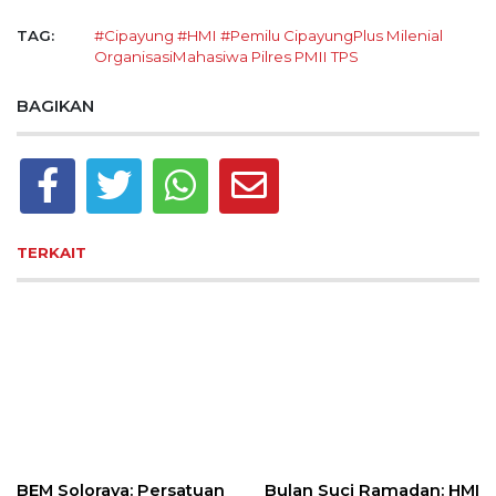
TAG:
#Cipayung
#HMI
#Pemilu
CipayungPlus
Milenial
OrganisasiMahasiwa
Pilres
PMII
TPS
BAGIKAN
TERKAIT
BEM Soloraya: Persatuan
Bulan Suci Ramadan: HMI