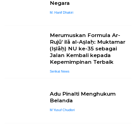
Negara
M. Hanif Dhakiri
Merumuskan Formula Ar-
Rujū’ ilā al-Aṣlaḥ: Muktamar
(Iṣlāḥ) NU ke-35 sebagai
Jalan Kembali kepada
Kepemimpinan Terbaik
Serikat News
Adu Pinalti Menghukum
Belanda
M Yusuf Chudlori