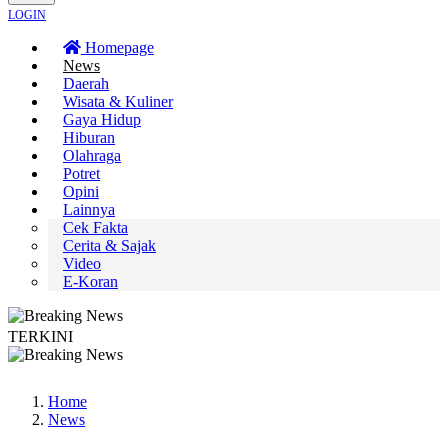
LOGIN
Homepage
News
Daerah
Wisata & Kuliner
Gaya Hidup
Hiburan
Olahraga
Potret
Opini
Lainnya
Cek Fakta
Cerita & Sajak
Video
E-Koran
TERKINI
 Sardonoharjo Gelar Merti Dusun
Bapas Yogyakarta Edukasi Guru SMKN 1 Se
Home
News