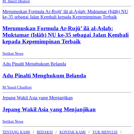
M. Hanif Dhakiri
Merumuskan Formula Ar-Rujū’ ilā al-Aṣlaḥ: Muktamar (Iṣlāḥ) NU
ke-35 sebagai Jalan Kembali kepada Kepemimpinan Terbaik
Merumuskan Formula Ar-Rujū’ ilā al-Aṣlaḥ:
Muktamar (Iṣlāḥ) NU ke-35 sebagai Jalan Kembali
kepada Kepemimpinan Terbaik
Serikat News
Adu Pinalti Menghukum Belanda
Adu Pinalti Menghukum Belanda
M Yusuf Chudlori
Jepang Wakil Asia yang Menjanjikan
Jepang Wakil Asia yang Menjanjikan
Serikat News
TENTANG KAMI
REDAKSI
KONTAK KAMI
YUK MENULIS