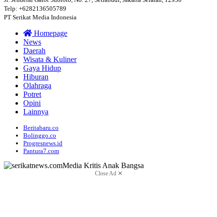
Telp: +6282136505789
PT Serikat Media Indonesia
Homepage
News
Daerah
Wisata & Kuliner
Gaya Hidup
Hiburan
Olahraga
Potret
Opini
Lainnya
Beritabaru.co
Bolinggo.co
Progresnews.id
Pantura7.com
Close Ad ✕