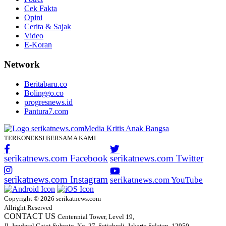
Cek Fakta
Opini
Cerita & Sajak
Video
E-Koran
Network
Beritabaru.co
Bolinggo.co
progresnews.id
Pantura7.com
TERKONEKSI BERSAMA KAMI
serikatnews.com Facebook
serikatnews.com Twitter
serikatnews.com Instagram
serikatnews.com YouTube
Copyright © 2026 serikatnews.com
Allright Reserved
CONTACT US
Centennial Tower, Level 19,
Jl. Jenderal Gatot Subroto, No. 27, Setiabudi, Jakarta Selatan, 12950