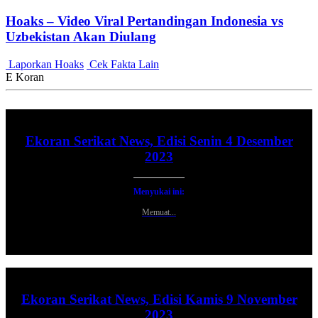
Hoaks – Video Viral Pertandingan Indonesia vs
Uzbekistan Akan Diulang
Laporkan Hoaks
Cek Fakta Lain
E Koran
Ekoran Serikat News, Edisi Senin 4 Desember
2023
Menyukai ini:
Memuat...
Ekoran Serikat News, Edisi Kamis 9 November
2023