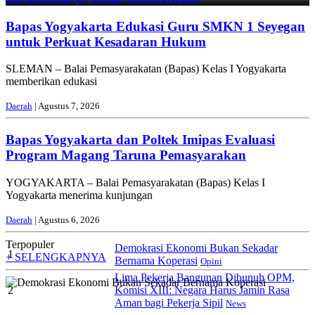
Bapas Yogyakarta Edukasi Guru SMKN 1 Seyegan
untuk Perkuat Kesadaran Hukum
SLEMAN – Balai Pemasyarakatan (Bapas) Kelas I Yogyakarta
memberikan edukasi
Daerah
| Agustus 7, 2026
Bapas Yogyakarta dan Poltek Imipas Evaluasi
Program Magang Taruna Pemasyarakan
YOGYAKARTA – Balai Pemasyarakatan (Bapas) Kelas I
Yogyakarta menerima kunjungan
Daerah
| Agustus 6, 2026
Terpopuler
Demokrasi Ekonomi Bukan Sekadar
1
+ SELENGKAPNYA
Bernama Koperasi
Opini
Lima Pekerja Bangunan Dibunuh OPM,
2
Komisi XIII: Negara Harus Jamin Rasa
Aman bagi Pekerja Sipil
News