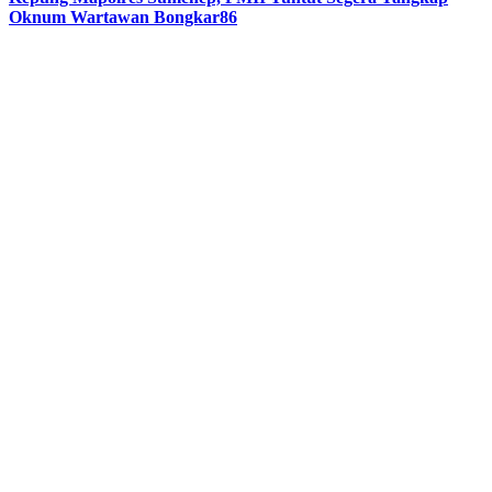
Oknum Wartawan Bongkar86
Previous
Next