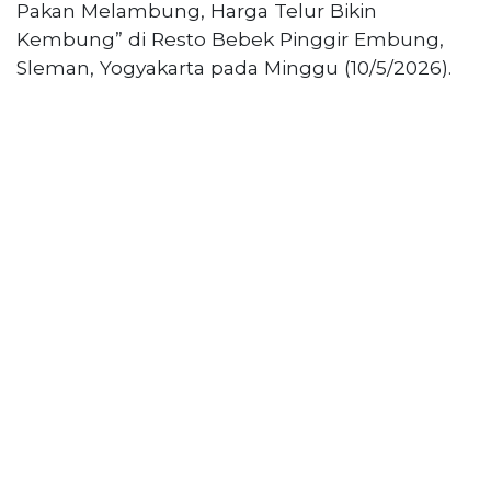
PT
Pakan Melambung, Harga Telur Bikin
Serikat
Kembung” di Resto Bebek Pinggir Embung,
Media
Sleman, Yogyakarta pada Minggu (10/5/2026).
Indonesia