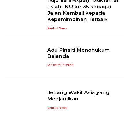
Rujū’ ilā al-Aṣlaḥ: Muktamar
(Iṣlāḥ) NU ke-35 sebagai
Jalan Kembali kepada
Kepemimpinan Terbaik
Serikat News
Adu Pinalti Menghukum
Belanda
M Yusuf Chudlori
Jepang Wakil Asia yang
Menjanjikan
Serikat News