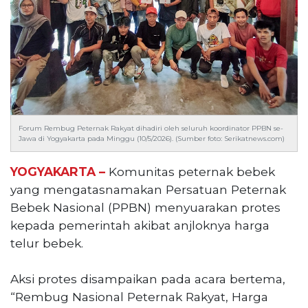
Reserved
CONTACT
US
Centennial
Tower,
Level
19,
Jl.
Forum Rembug Peternak Rakyat dihadiri oleh seluruh koordinator PPBN se-
Jawa di Yogyakarta pada Minggu (10/5/2026). (Sumber foto: Serikatnews.com)
Jenderal
Gatot
YOGYAKARTA –
Komunitas peternak bebek
Subroto,
yang mengatasnamakan Persatuan Peternak
No.
27,
Bebek Nasional (PPBN) menyuarakan protes
Setiabudi,
kepada pemerintah akibat anjloknya harga
Jakarta
telur bebek.
Selatan,
12950
Aksi protes disampaikan pada acara bertema,
Telp:
“Rembug Nasional Peternak Rakyat, Harga
+6282136505789