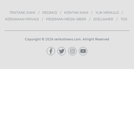
TENTANG KAMI
REDAKSI
KONTAK KAMI
YUK MENULIS
KEBIJAKAN PRIVASI
PEDOMAN MEDIA SIBER
DISCLAIMER
TOS
Copyright © 2026 serikatnews.com. Allright Reserved