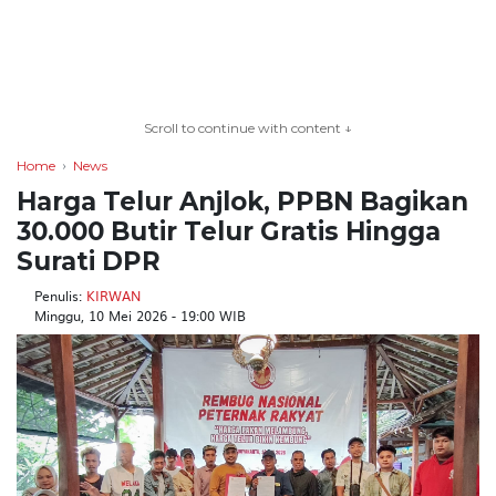
TERKONEKSI
BERSAMA
Scroll to continue with content ↓
KAMI
Home
News
Harga Telur Anjlok, PPBN Bagikan
30.000 Butir Telur Gratis Hingga
Surati DPR
Penulis:
KIRWAN
Minggu, 10 Mei 2026 - 19:00 WIB
Copyright
©
2026
serikatnews.com
Allright