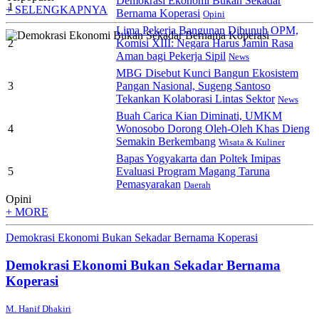
Demokrasi Ekonomi Bukan Sekadar
1
+ SELENGKAPNYA
Bernama Koperasi
Opini
Lima Pekerja Bangunan Dibunuh OPM,
2
Komisi XIII: Negara Harus Jamin Rasa
Aman bagi Pekerja Sipil
News
MBG Disebut Kunci Bangun Ekosistem
3
Pangan Nasional, Sugeng Santoso
Tekankan Kolaborasi Lintas Sektor
News
Buah Carica Kian Diminati, UMKM
4
Wonosobo Dorong Oleh-Oleh Khas Dieng
Semakin Berkembang
Wisata & Kuliner
Bapas Yogyakarta dan Poltek Imipas
5
Evaluasi Program Magang Taruna
Pemasyarakan
Daerah
Opini
+ MORE
Demokrasi Ekonomi Bukan Sekadar Bernama Koperasi
Demokrasi Ekonomi Bukan Sekadar Bernama
Koperasi
M. Hanif Dhakiri