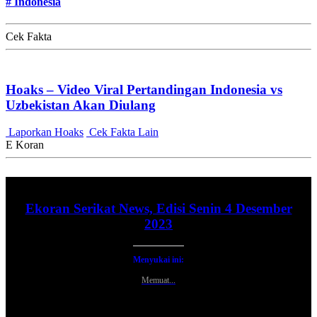
#
Indonesia
Cek Fakta
Hoaks – Video Viral Pertandingan Indonesia vs
Uzbekistan Akan Diulang
Laporkan Hoaks
Cek Fakta Lain
E Koran
Ekoran Serikat News, Edisi Senin 4 Desember
2023
Menyukai ini:
Memuat...