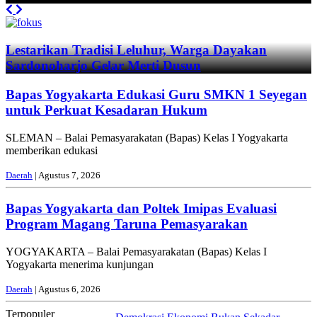
Previous
Next
Lestarikan Tradisi Leluhur, Warga Dayakan
Sardonoharjo Gelar Merti Dusun
Bapas Yogyakarta Edukasi Guru SMKN 1 Seyegan
untuk Perkuat Kesadaran Hukum
SLEMAN – Balai Pemasyarakatan (Bapas) Kelas I Yogyakarta
memberikan edukasi
Daerah
| Agustus 7, 2026
Bapas Yogyakarta dan Poltek Imipas Evaluasi
Program Magang Taruna Pemasyarakan
YOGYAKARTA – Balai Pemasyarakatan (Bapas) Kelas I
Yogyakarta menerima kunjungan
Daerah
| Agustus 6, 2026
Terpopuler