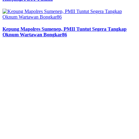
Kepung Mapolres Sumenep, PMII Tuntut Segera Tangkap
Oknum Wartawan Bongkar86
Previous
Next