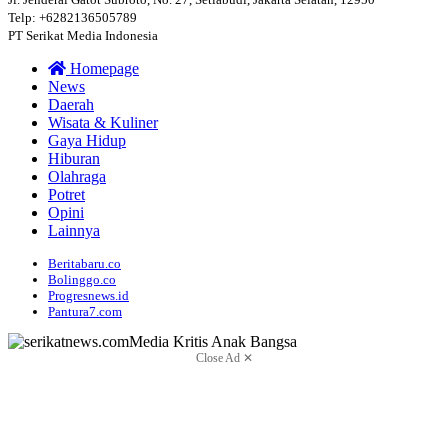
Telp: +6282136505789
PT Serikat Media Indonesia
Homepage
News
Daerah
Wisata & Kuliner
Gaya Hidup
Hiburan
Olahraga
Potret
Opini
Lainnya
Beritabaru.co
Bolinggo.co
Progresnews.id
Pantura7.com
Close Ad ✕