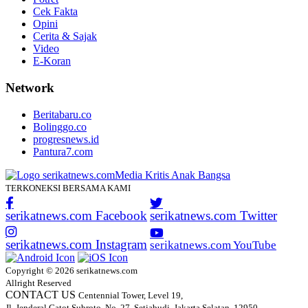
Cek Fakta
Opini
Cerita & Sajak
Video
E-Koran
Network
Beritabaru.co
Bolinggo.co
progresnews.id
Pantura7.com
TERKONEKSI BERSAMA KAMI
serikatnews.com Facebook
serikatnews.com Twitter
serikatnews.com Instagram
serikatnews.com YouTube
Copyright © 2026 serikatnews.com
Allright Reserved
CONTACT US
Centennial Tower, Level 19,
Jl. Jenderal Gatot Subroto, No. 27, Setiabudi, Jakarta Selatan, 12950