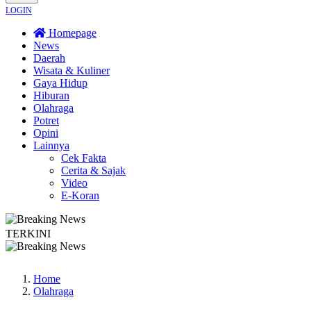
LOGIN
Homepage
News
Daerah
Wisata & Kuliner
Gaya Hidup
Hiburan
Olahraga
Potret
Opini
Lainnya
Cek Fakta
Cerita & Sajak
Video
E-Koran
TERKINI
an Sardonoharjo Gelar Merti Dusun
Bapas Yogyakarta Edukasi Guru SMKN 1 
Home
Olahraga