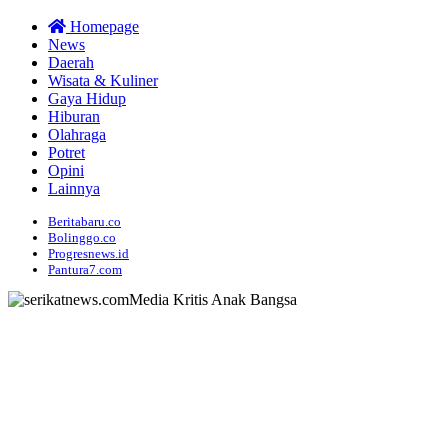
Homepage
News
Daerah
Wisata & Kuliner
Gaya Hidup
Hiburan
Olahraga
Potret
Opini
Lainnya
Beritabaru.co
Bolinggo.co
Progresnews.id
Pantura7.com