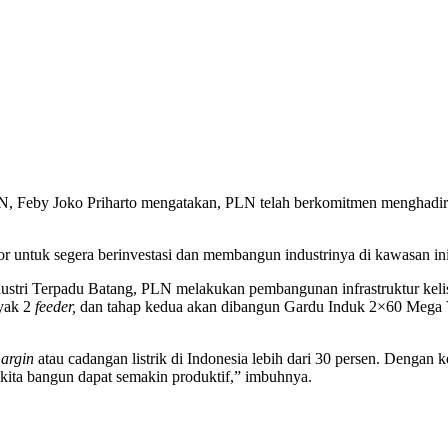
N, Feby Joko Priharto mengatakan, PLN telah berkomitmen menghadirka
tor untuk segera berinvestasi dan membangun industrinya di kawasan ini
dustri Terpadu Batang, PLN melakukan pembangunan infrastruktur kel
nyak 2
feeder,
dan tahap kedua akan dibangun Gardu Induk 2×60 Mega 
margin
atau cadangan listrik di Indonesia lebih dari 30 persen. Dengan k
 kita bangun dapat semakin produktif,” imbuhnya.