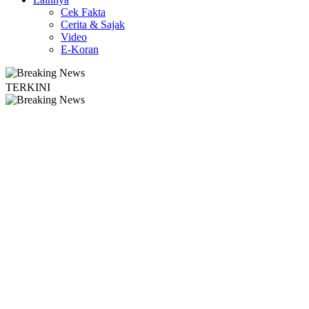
Cek Fakta
Cerita & Sajak
Video
E-Koran
TERKINI
 Edukasi Guru SMKN 1 Seyegan untuk Perkuat Kesadaran Hukum