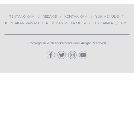
TENTANG KAMI
REDAKSI
KONTAK KAMI
YUK MENULIS
KEBIJAKAN PRIVASI
PEDOMAN MEDIA SIBER
DISCLAIMER
TOS
Copyright © 2026 serikatnews.com. Allright Reserved