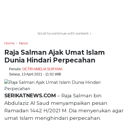
TERKONEKSI
BERSAMA
Scroll to continue with content ↓
KAMI
Home
News
Raja Salman Ajak Umat Islam
Dunia Hindari Perpecahan
Penulis:
OCTRI AMELIA SURYANI
Selasa, 13 April 2021 - 11:02 WIB
SERIKATNEWS.COM
– Raja Salman bin
Copyright
Abdulaziz Al Saud menyampaikan pesan
©
Ramadan 1442 H/2021 M. Dia menyerukan agar
2026
umat Islam menghindari perpecahan.
serikatnews.com
Allright