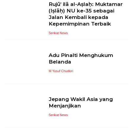
Rujū’ ilā al-Aṣlaḥ: Muktamar
(Iṣlāḥ) NU ke-35 sebagai
Jalan Kembali kepada
Kepemimpinan Terbaik
Serikat News
Adu Pinalti Menghukum
Belanda
M Yusuf Chudlori
Jepang Wakil Asia yang
Menjanjikan
Serikat News