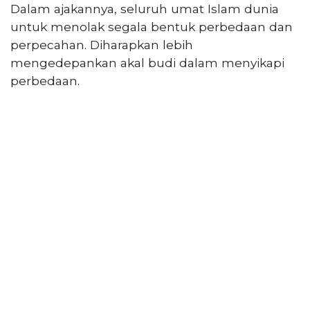
Reserved
Dalam ajakannya, seluruh umat Islam dunia
untuk menolak segala bentuk perbedaan dan
CONTACT
perpecahan. Diharapkan lebih
US
mengedepankan akal budi dalam menyikapi
Centennial
perbedaan.
Tower,
Level
19,
Jl.
Jenderal
Gatot
Subroto,
No.
27,
Setiabudi,
Jakarta
Selatan,
12950
Telp:
+6282136505789