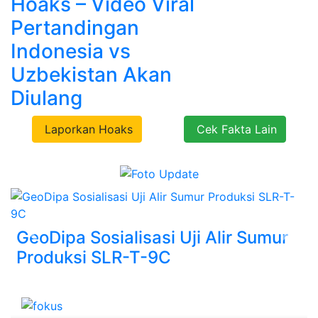
Hoaks – Video Viral
Pertandingan
Indonesia vs
Uzbekistan Akan
Diulang
Laporkan Hoaks
Cek Fakta Lain
GeoDipa Sosialisasi Uji Alir Sumur
Previous
Next
Produksi SLR-T-9C