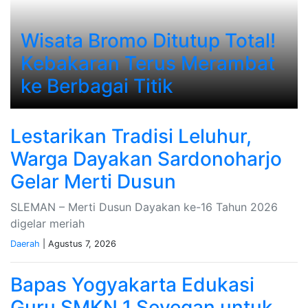
Wisata Bromo Ditutup Total!
Kebakaran Terus Merambat
ke Berbagai Titik
Lestarikan Tradisi Leluhur,
Warga Dayakan Sardonoharjo
Gelar Merti Dusun
SLEMAN – Merti Dusun Dayakan ke-16 Tahun 2026
digelar meriah
Daerah
| Agustus 7, 2026
Bapas Yogyakarta Edukasi
Guru SMKN 1 Seyegan untuk