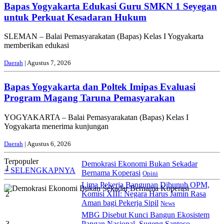
Bapas Yogyakarta Edukasi Guru SMKN 1 Seyegan
untuk Perkuat Kesadaran Hukum
SLEMAN – Balai Pemasyarakatan (Bapas) Kelas I Yogyakarta
memberikan edukasi
Daerah
| Agustus 7, 2026
Bapas Yogyakarta dan Poltek Imipas Evaluasi
Program Magang Taruna Pemasyarakan
YOGYAKARTA – Balai Pemasyarakatan (Bapas) Kelas I
Yogyakarta menerima kunjungan
Daerah
| Agustus 6, 2026
Terpopuler
Demokrasi Ekonomi Bukan Sekadar
1
+ SELENGKAPNYA
Bernama Koperasi
Opini
Lima Pekerja Bangunan Dibunuh OPM,
2
Komisi XIII: Negara Harus Jamin Rasa
Aman bagi Pekerja Sipil
News
MBG Disebut Kunci Bangun Ekosistem
3
Pangan Nasional, Sugeng Santoso