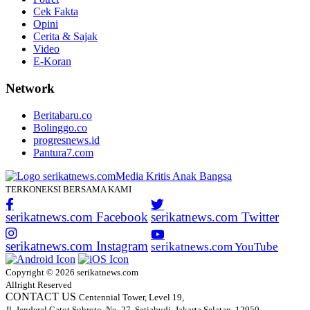
Cek Fakta
Opini
Cerita & Sajak
Video
E-Koran
Network
Beritabaru.co
Bolinggo.co
progresnews.id
Pantura7.com
TERKONEKSI BERSAMA KAMI
serikatnews.com Facebook
serikatnews.com Twitter
serikatnews.com Instagram
serikatnews.com YouTube
Copyright © 2026 serikatnews.com
Allright Reserved
CONTACT US
Centennial Tower, Level 19,
Jl. Jenderal Gatot Subroto, No. 27, Setiabudi, Jakarta Selatan, 12950