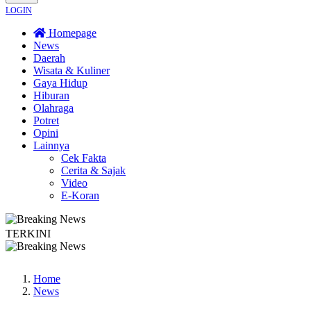
LOGIN
Homepage
News
Daerah
Wisata & Kuliner
Gaya Hidup
Hiburan
Olahraga
Potret
Opini
Lainnya
Cek Fakta
Cerita & Sajak
Video
E-Koran
TERKINI
 Dayakan Sardonoharjo Gelar Merti Dusun
Bapas Yogyakarta Edukasi Guru SM
Home
News