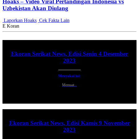
Hoaks – Video Viral Pertandingan Indonesia vs
Uzbekistan Akan Diulang
Laporkan Hoaks
Cek Fakta Lain
E Koran
Ekoran Serikat News, Edisi Senin 4 Desember
2023
Menyukai ini:
Memuat...
Ekoran Serikat News, Edisi Kamis 9 November
2023