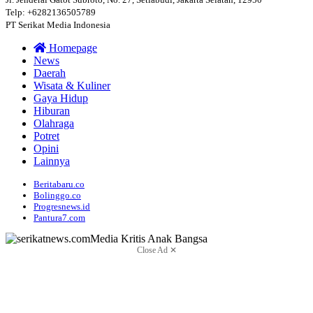
Telp: +6282136505789
PT Serikat Media Indonesia
Homepage
News
Daerah
Wisata & Kuliner
Gaya Hidup
Hiburan
Olahraga
Potret
Opini
Lainnya
Beritabaru.co
Bolinggo.co
Progresnews.id
Pantura7.com
Close Ad ✕