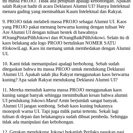
itu massa PROJO. Tidak ada penipuan apalagi kebohongan. Apakah
salah Rakyat hadir di acara Deklarasi Alumni UI? Hanya Intelektual
menara gading yang memisahkan Kaum Intelektual dan Rakyat.
9. PROJO tidak melabeli massa PROJO sebagai Alumni UI. Kaos
yang PROJO pakai memang berwarna kuning dengan tulisan We
Are Alumni UI dengan tulisan hestek di bawahnya
#OrangPintarPilihJokowi dan #OrangBaikPilihJokowi. Selain itu di
kaos belakang ada logo PROJO bertuliskan NOMER SATU
#JokowiLagi. Kaos ini memang untuk membedakan dengan Alumni
UI.
10. Kami tidak memanipulasi apalagi berbohong. Sebab sudah
ditegaskan bahwa itu massa PROJO untuk mendukung Deklarasi
Alumni UI. Apakah salah jika Rakyat menggunakan kaos berwarna
kuning? Apa salah Rakyat mendukung Deklarasi Alumni UI?
11. Mereka menuduh karena massa PROJO menggunakan kaos
kuning sangat banyak sehingga menimbulkan kesan bahwa alumni
UI pendukung Jokowi-Maruf Amin berjumlah sangat banyak.
Alumni UI jangan sombong. Sebab kaos kuning bukannya
monopoli warna UI. Tapi juga milik partai tertentu. Sekali lagi
tulisan di depan dan belakangnya sudah dibuat pembeda. Sehingga
tidak ada manipulasi dan kebohongan.
12. Gerakan mendukung Jokowi bukanlah Perilaku pasukan nasi