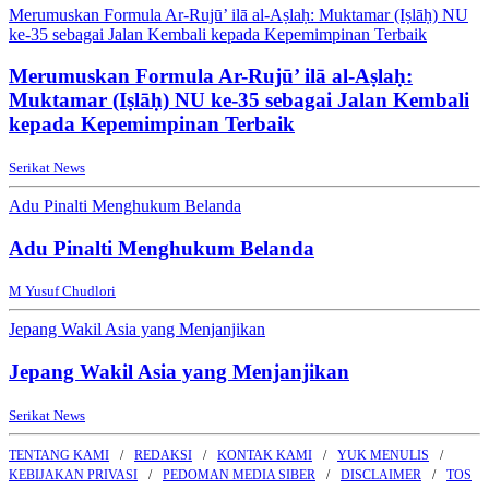
Merumuskan Formula Ar-Rujū’ ilā al-Aṣlaḥ: Muktamar (Iṣlāḥ) NU
ke-35 sebagai Jalan Kembali kepada Kepemimpinan Terbaik
Merumuskan Formula Ar-Rujū’ ilā al-Aṣlaḥ:
Muktamar (Iṣlāḥ) NU ke-35 sebagai Jalan Kembali
kepada Kepemimpinan Terbaik
Serikat News
Adu Pinalti Menghukum Belanda
Adu Pinalti Menghukum Belanda
M Yusuf Chudlori
Jepang Wakil Asia yang Menjanjikan
Jepang Wakil Asia yang Menjanjikan
Serikat News
TENTANG KAMI
REDAKSI
KONTAK KAMI
YUK MENULIS
KEBIJAKAN PRIVASI
PEDOMAN MEDIA SIBER
DISCLAIMER
TOS