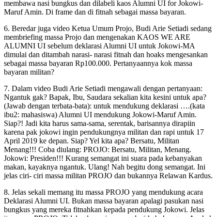
membawa nasi bungkus dan dilabeli kaos Alumni UI for Jokowi-
Maruf Amin. Di frame dan di fitnah sebagai massa bayaran.
6. Beredar juga video Ketua Umum Projo, Budi Arie Setiadi sedang
membriefing massa Projo dan mengenakan KAOS WE ARE
ALUMNI UI sebelum deklarasi Alumni UI untuk Jokowi-MA
dimulai dan ditambah narasi- narasi fitnah dan hoaks mengesankan
sebagai massa bayaran Rp100.000. Pertanyaannya kok massa
bayaran militan?
7. Dalam video Budi Arie Setiadi mengawali dengan pertanyaan:
Ngantuk gak? Bapak, Ibu, Saudara sekalian kita kesini untuk apa?
(Jawab dengan terbata-bata): untuk mendukung deklarasi ….(kata
ibu2: mahasiswa) Alumni UI mendukung Jokowi-Maruf Amin.
Siap?! Jadi kita harus sama-sama, serentak, barisannya dirapiin
karena pak jokowi ingin pendukungnya militan dan rapi untuk 17
April 2019 ke depan. Siap? Yel kita apa? Bersatu, Militan
Menang!!! Coba diulang: PROJO: Bersatu, Militan, Menang.
Jokowi: Presiden!!! Kurang semangat ini suara pada kebanyakan
makan, kayaknya ngantuk. Ulang! Nah begitu dong semangat. Ini
jelas ciri- ciri massa militan PROJO dan bukannya Relawan Kardus.
8. Jelas sekali memang itu massa PROJO yang mendukung acara
Deklarasi Alumni UI. Bukan massa bayaran apalagi pasukan nasi
bungkus yang mereka fitnahkan kepada pendukung Jokowi. Jelas