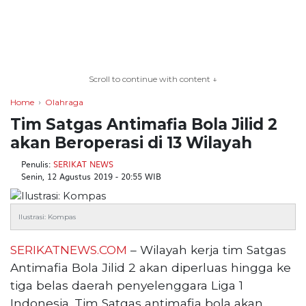
TERKONEKSI
BERSAMA
Scroll to continue with content ↓
KAMI
Home
Olahraga
Tim Satgas Antimafia Bola Jilid 2
akan Beroperasi di 13 Wilayah
Penulis:
SERIKAT NEWS
Senin, 12 Agustus 2019 - 20:55 WIB
Ilustrasi: Kompas
Copyright
SERIKATNEWS.COM
– Wilayah kerja tim Satgas
©
2026
Antimafia Bola Jilid 2 akan diperluas hingga ke
serikatnews.com
tiga belas daerah penyelenggara Liga 1
Allright
Indonesia. Tim Satgas antimafia bola akan