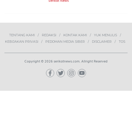
Serikat News
TENTANG KAMI
REDAKSI
KONTAK KAMI
YUK MENULIS
KEBIJAKAN PRIVASI
PEDOMAN MEDIA SIBER
DISCLAIMER
TOS
Copyright © 2026 serikatnews.com. Allright Reserved