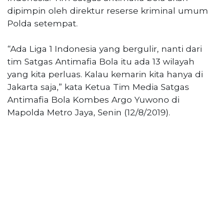
Reserved
dipimpin oleh direktur reserse kriminal umum
Polda setempat.
CONTACT
US
“Ada Liga 1 Indonesia yang bergulir, nanti dari
Centennial
Tower,
tim Satgas Antimafia Bola itu ada 13 wilayah
Level
yang kita perluas. Kalau kemarin kita hanya di
19,
Jakarta saja,” kata Ketua Tim Media Satgas
Jl.
Antimafia Bola Kombes Argo Yuwono di
Jenderal
Mapolda Metro Jaya, Senin (12/8/2019).
Gatot
Subroto,
No.
27,
Setiabudi,
Jakarta
Selatan,
12950
Telp:
+6282136505789