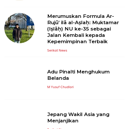
Merumuskan Formula Ar-
Rujū’ ilā al-Aṣlaḥ: Muktamar
(Iṣlāḥ) NU ke-35 sebagai
Jalan Kembali kepada
Kepemimpinan Terbaik
Serikat News
Adu Pinalti Menghukum
Belanda
M Yusuf Chudlori
Jepang Wakil Asia yang
Menjanjikan