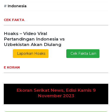
#
Indonesia
CEK FAKTA
Hoaks – Video Viral
Pertandingan Indonesia vs
Uzbekistan Akan Diulang
Laporkan Hoaks
Cek Fakta Lain
E KORAN
Ekoran Serikat News, Edisi Kamis 9
Previous
Next
November 2023