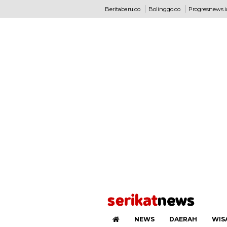
Beritabaru.co
Bolinggo.co
Progresnews.i
NEWS
DAERAH
WIS