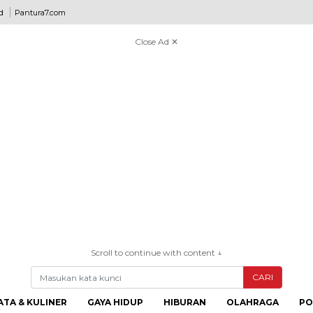
d
Pantura7.com
Close Ad ✕
Scroll to continue with content ↓
CARI
ATA & KULINER
GAYA HIDUP
HIBURAN
OLAHRAGA
PO