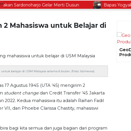
an Sardonoharjo Gelar Merti Dusun
Bapas Yogyakarta
m 2 Mahasiswa untuk Belajar di
GeoDipa Sosialisasi Uji Alir Sumur
Produksi SLR-T-9C
Gela
Ajak
Prev
Proy
ntuk belajar di USM Malaysia selama 6 bulan. (Foto: Istimewa)
tas 17 Agustus 1945 (UTA ’45) mengirim 2
am
student change
dan Credit Transfer ’45 Jakarta
hun 2022. Kedua mahasiswa itu adalah Raihan Fadil
II, dan Phoebe Clarissa Chastity, mahasiswi
ira bagi kita semua dan juga bagian dari program