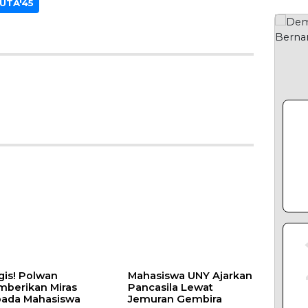
UTA'45
TERP
gis! Polwan
Mahasiswa UNY Ajarkan
berikan Miras
Pancasila Lewat
ada Mahasiswa
Jemuran Gembira