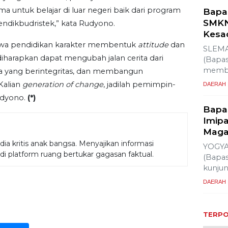
 untuk belajar di luar negeri baik dari program
ikbudristek,” kata Rudyono.
Bapa
SMKN
wa pendidikan karakter membentuk
attitude
dan
Kesa
 diharapkan dapat mengubah jalan cerita dari
SLEMA
a yang berintegritas, dan membangun
(Bapas
“Kalian
generation of change
, jadilah pemimpin-
membe
udyono.
(*)
DAERAH
Bapa
Imipa
a kritis anak bangsa. Menyajikan informasi
Maga
adi platform ruang bertukar gagasan faktual.
YOGYA
(Bapas
kunju
DAERAH