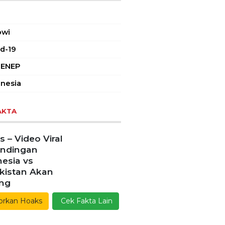
AR TAGS
owi
d-19
ENEP
nesia
AKTA
 – Video Viral
andingan
esia vs
kistan Akan
ang
orkan Hoaks
Cek Fakta Lain