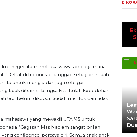
E KOR
Ekoran Serikat News, Edisi
Ek
Pre
Senin 4 Desember 2023
K
i luar negeri itu membuka wawasan bagaimana
t. “Debat di Indonesia dianggap sebagai sebuah
 itu untuk mengisi dan juga sebagai
ang tidak diterima bangsa kita. Itulah kebodohan
 mati tapi belum dikubur. Sudah mentok dan tidak
Les
 mahasiswa yang mewakili UTA ’45 untuk
War
nesia. “Gagasan Mas Nadiem sangat brilian,
Sar
ng confidence, percaya diri. Semua anak-anak
Du