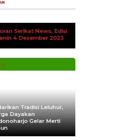
AN
oran Serikat News, Edisi
vious
Next
amis 9 November 2023
tarikan Tradisi Leluhur,
ga Dayakan
donoharjo Gelar Merti
sun