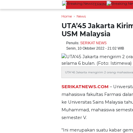
TERKINI
Lestarikan Tradisi Leluhur, Warga Dayak
Home
News
UTA’45 Jakarta Kiri
USM Malaysia
Penulis:
SERIKAT NEWS
Senin, 10 Oktober 2022 - 21:02 WIB
UTA'45 Jakarta mengirim 2 orang mahasiswa u
SERIKATNEWS.COM
– Universi
mahasiswa fakultas Farmasi dal
ke Universitas Sains Malaysia ta
Muhammad, mahasiswa semester V
semester V.
“Ini merupakan suatu kabar gemb