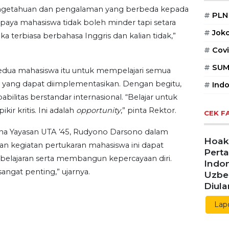
POPUL
ngetahuan dan pengalaman yang berbeda kepada
paya mahasiswa tidak boleh minder tapi setara
#
PLN
 terbiasa berbahasa Inggris dan kalian tidak,”
#
Jok
#
Covi
edua mahasiswa itu untuk mempelajari semua
i yang dapat diimplementasikan. Dengan begitu,
#
SUM
bilitas berstandar internasional. “Belajar untuk
#
Indo
kir kritis. Ini adalah
opportunity
,” pinta Rektor.
a Yayasan UTA ’45, Rudyono Darsono dalam
CEK F
 kegiatan pertukaran mahasiswa ini dapat
lajaran serta membangun kepercayaan diri.
Hoaks
Pert
sangat penting,” ujarnya.
Indon
Uzbe
Diul
Lap