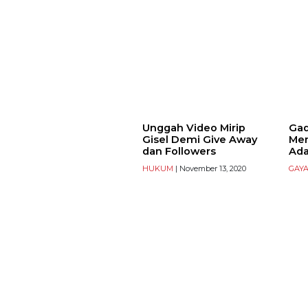
Unggah Video Mirip
Gad
Gisel Demi Give Away
Men
dan Followers
Ada
HUKUM
| November 13, 2020
GAYA