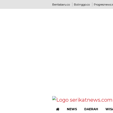
Beritabaru.co
Bolinggo.co
Progresnews.i
NEWS
DAERAH
WIS