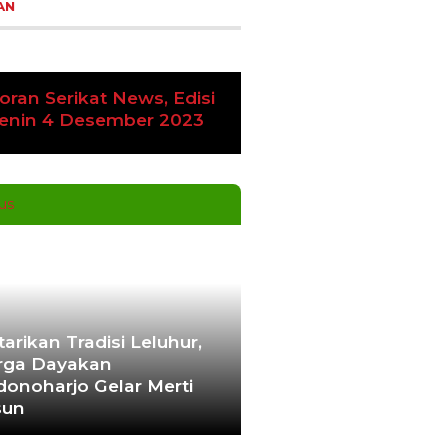
AN
oran Serikat News, Edisi
vious
Next
enin 4 Desember 2023
tarikan Tradisi Leluhur,
ga Dayakan
donoharjo Gelar Merti
sun