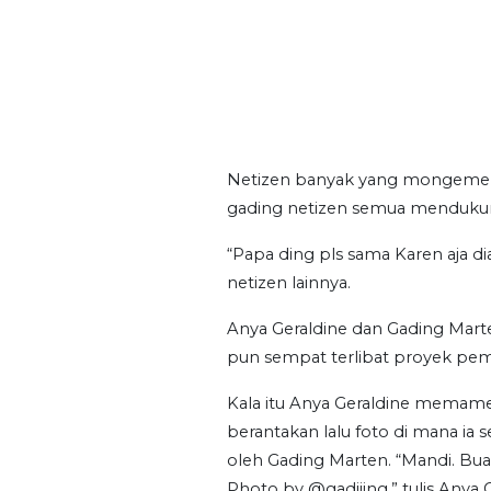
Netizen banyak yang mongemenat
gading netizen semua mendukung
“Papa ding pls sama Karen aja di
netizen lainnya.
Anya Geraldine dan Gading Mar
pun sempat terlibat proyek pe
Kala itu Anya Geraldine memam
berantakan lalu foto di mana ia
oleh Gading Marten. “Mandi. Bua
Photo by @gadiiing,” tulis Anya G