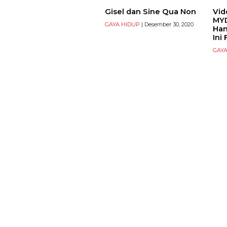
Gisel dan Sine Qua Non
Vid
MYD
GAYA HIDUP
| Desember 30, 2020
Han
Ini
GAYA