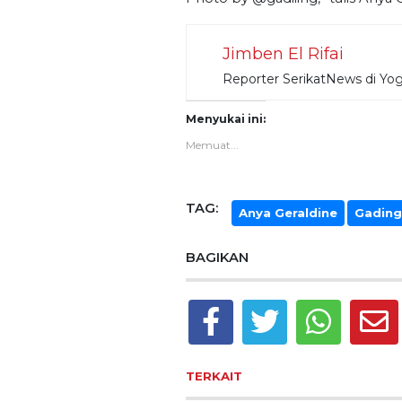
Jimben El Rifai
Reporter SerikatNews di Yo
Menyukai ini:
Memuat...
TAG:
Anya Geraldine
Gading
BAGIKAN
TERKAIT