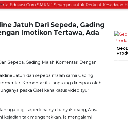
 Edukasi Guru SMKN 1 Seyegan untuk Perkuat Kesadaran Huku
ine Jatuh Dari Sepeda, Gading
ngan Imotikon Tertawa, Ada
GeoDi
Prod
Prev
aldine Jatuh dari sepeda malah sama Gading
komentar. Komentar itu langsung direspon oleh
unganya paska Gisel kena kasus video syur
lahraga pagi seperti halnya banyak orang, Anya
mi kejadian tak mengenakkan. Ia mengalami