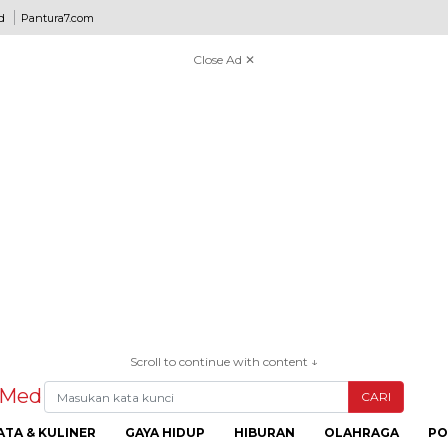
d
Pantura7.com
Close Ad ✕
Scroll to continue with content ↓
CARI
ATA & KULINER
GAYA HIDUP
HIBURAN
OLAHRAGA
PO