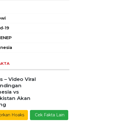
owi
d-19
ENEP
nesia
AKTA
 – Video Viral
andingan
esia vs
kistan Akan
ang
orkan Hoaks
Cek Fakta Lain