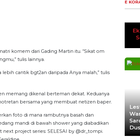
E KOR
Ek
Pre
S
ri komem dari Gading Martin itu. “Sikat om
mu,” tulis lainnya.
a lebih cantik bgt2an daripada Anya malah,” tulis
ten memang dikenal berteman dekat. Keduanya
motretan bersama yang membuat netizen baper.
Les
War
erkan foto di mana rambutnya basah dan
Sar
 sedang mandi di bawah shower yang diabadikan
Du
t next project series: SELESAI by @dr_tompi.
eraldine.