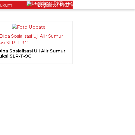
m
Legislator PKB Kecam Aksi Nirempati Nakes ke Pas
pa Sosialisasi Uji Alir Sumur
uksi SLR-T-9C
ious
Next