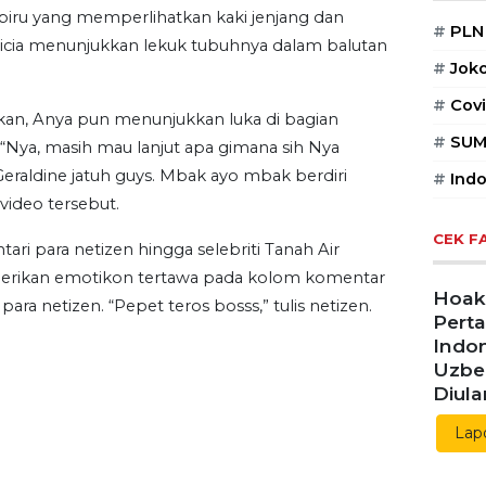
iru yang memperlihatkan kaki jenjang dan
#
PLN
ricia menunjukkan lekuk tubuhnya dalam balutan
#
Jok
#
Covi
kan, Anya pun menunjukkan luka di bagian
#
SUM
. “Nya, masih mau lanjut apa gimana sih Nya
aldine jatuh guys. Mbak ayo mbak berdiri
#
Indo
video tersebut.
CEK F
ari para netizen hingga selebriti Tanah Air
mberikan emotikon tertawa pada kolom komentar
Hoaks
ara netizen. “Pepet teros bosss,” tulis netizen.
Pert
Indon
Uzbe
Diul
Lap