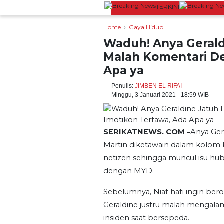
TERKINI
an Sardonoharjo Gelar Merti Dusun
Bapas Yogyakarta
Home
Gaya Hidup
Waduh! Anya Gerald
Malah Komentari De
Apa ya
Penulis:
JIMBEN EL RIFAI
Minggu, 3 Januari 2021 - 18:59 WIB
SERIKATNEWS. COM –
Anya Ger
Martin diketawain dalam kolom 
netizen sehingga muncul isu hub
dengan MYD.
Sebelumnya, Niat hati ingin bero
Geraldine justru malah mengala
insiden saat bersepeda.