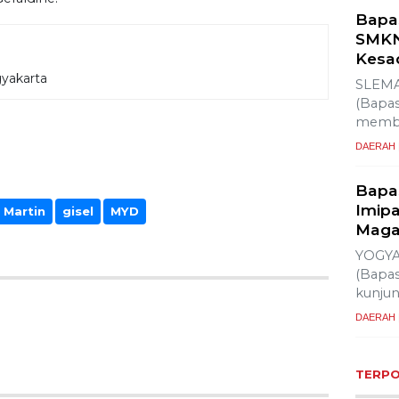
Bapa
SMKN
Kesa
gyakarta
SLEMA
(Bapas
membe
DAERAH
Bapa
Imipa
 Martin
gisel
MYD
Maga
YOGYA
(Bapas
kunju
DAERAH
TERP