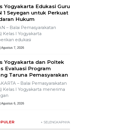
s Yogyakarta Edukasi Guru
 1 Seyegan untuk Perkuat
daran Hukum
N – Balai Pemasyarakatan
) Kelas I Yogyakarta
rikan edukasi
| Agustus 7, 2026
s Yogyakarta dan Poltek
s Evaluasi Program
ng Taruna Pemasyarakan
KARTA – Balai Pemasyarakatan
) Kelas I Yogyakarta menerima
ngan
| Agustus 6, 2026
OPULER
+ SELENGKAPNYA