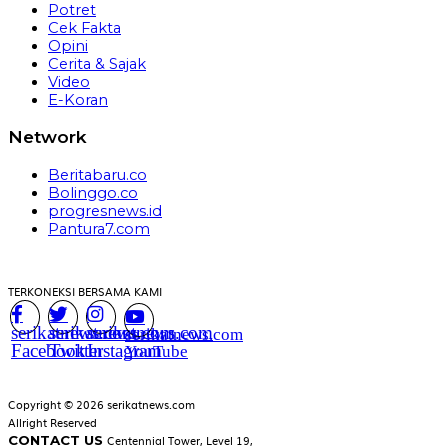
Potret
Cek Fakta
Opini
Cerita & Sajak
Video
E-Koran
Network
Beritabaru.co
Bolinggo.co
progresnews.id
Pantura7.com
TERKONEKSI BERSAMA KAMI
serikatnews.com
serikatnews.com
serikatnews.com
serikatnews.com
Facebook
Twitter
Instagram
YouTube
Copyright © 2026 serikatnews.com
Allright Reserved
CONTACT US
Centennial Tower, Level 19,