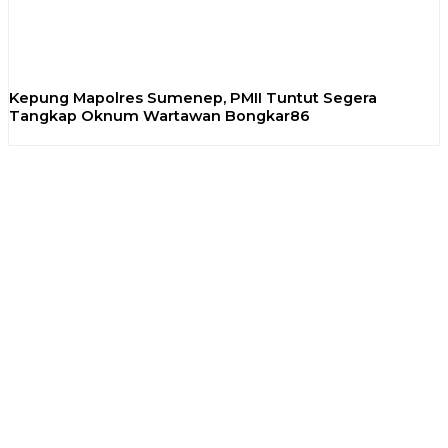
Kepung Mapolres Sumenep, PMII Tuntut Segera
Tangkap Oknum Wartawan Bongkar86
Previous
Next