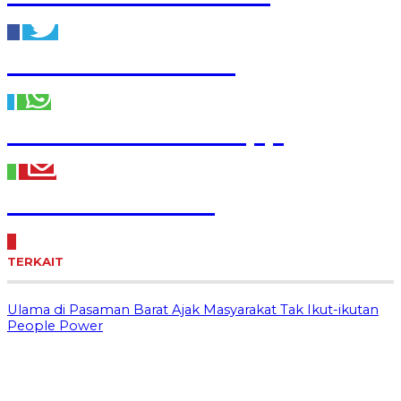
Share to Twitter
Share to WhatsApp
Share to Email
TERKAIT
Ulama di Pasaman Barat Ajak Masyarakat Tak Ikut-ikutan
People Power