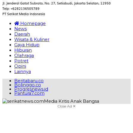
Jl. Jenderal Gatot Subroto, No. 27, Setiabudi, Jakarta Selatan, 12950
Telp: +6282136505789
PT Serikat Media Indonesia
Homepage
News
Daerah
Wisata & Kuliner
Gaya Hidup
Hiburan
Olahraga
Potret
Opini
Lainnya
Beritabaru.co
Bolinggo.co
Progresnews.id
Pantura7.com
Close Ad ✕