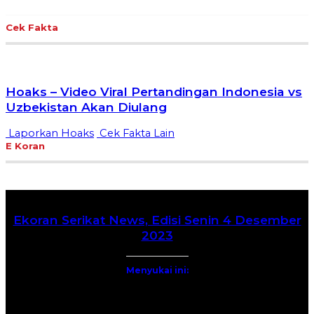
Cek Fakta
Hoaks – Video Viral Pertandingan Indonesia vs
Uzbekistan Akan Diulang
Laporkan Hoaks
Cek Fakta Lain
E Koran
Ekoran Serikat News, Edisi Senin 4 Desember
2023
Menyukai ini: