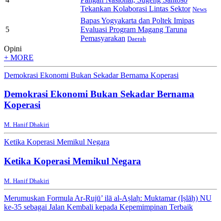
Tekankan Kolaborasi Lintas Sektor
News
Bapas Yogyakarta dan Poltek Imipas
5
Evaluasi Program Magang Taruna
Pemasyarakan
Daerah
Opini
+ MORE
Demokrasi Ekonomi Bukan Sekadar Bernama Koperasi
Demokrasi Ekonomi Bukan Sekadar Bernama
Koperasi
M. Hanif Dhakiri
Ketika Koperasi Memikul Negara
Ketika Koperasi Memikul Negara
M. Hanif Dhakiri
Merumuskan Formula Ar-Rujū’ ilā al-Aṣlaḥ: Muktamar (Iṣlāḥ) NU
ke-35 sebagai Jalan Kembali kepada Kepemimpinan Terbaik