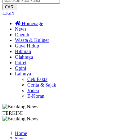
CARI
LOGIN
Homepage
News
Daerah
Wisata & Kuliner
Gaya Hidup
Hiburan
Olahraga
Potret
Opini
Lainnya
Cek Fakta
Cerita & Sajak
Video
E-Koran
TERKINI
Bapas Yogyakarta Edukasi Guru SMKN 1 Seyegan untuk Perkuat Kesadaran
Home
News