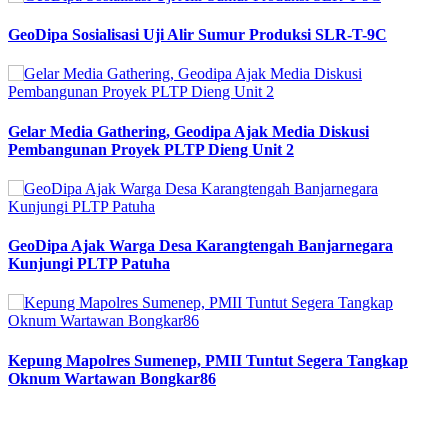
GeoDipa Sosialisasi Uji Alir Sumur Produksi SLR-T-9C
Gelar Media Gathering, Geodipa Ajak Media Diskusi
Pembangunan Proyek PLTP Dieng Unit 2
GeoDipa Ajak Warga Desa Karangtengah Banjarnegara
Kunjungi PLTP Patuha
Kepung Mapolres Sumenep, PMII Tuntut Segera Tangkap
Oknum Wartawan Bongkar86
Previous
Next