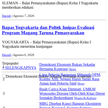
SLEMAN – Balai Pemasyarakatan (Bapas) Kelas I Yogyakarta
memberikan edukasi
Daerah
| Agustus 7, 2026
Bapas Yogyakarta dan Poltek Imipas Evaluasi
Program Magang Taruna Pemasyarakan
YOGYAKARTA – Balai Pemasyarakatan (Bapas) Kelas I
Yogyakarta menerima kunjungan
Daerah
| Agustus 6, 2026
Terpopuler
Demokrasi Ekonomi Bukan Sekadar
1
+ SELENGKAPNYA
Bernama Koperasi
Opini
Lima Pekerja Bangunan Dibunuh OPM,
2
Komisi XIII: Negara Harus Jamin Rasa
Aman bagi Pekerja Sipil
News
Buah Carica Kian Diminati, UMKM
3
Wonosobo Dorong Oleh-Oleh Khas Dieng
Semakin Berkembang
Wisata & Kuliner
MBG Disebut Kunci Bangun Ekosistem
4
Pangan Nasional, Sugeng Santoso