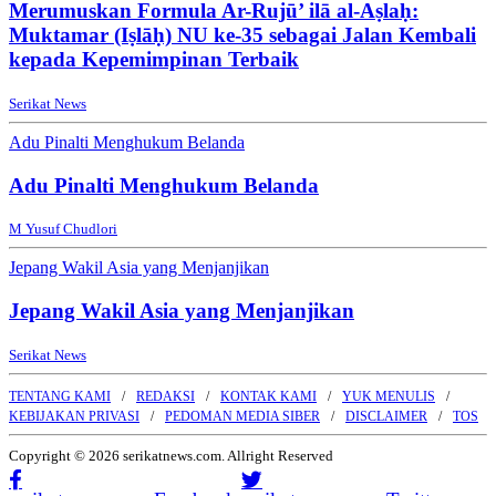
Merumuskan Formula Ar-Rujū’ ilā al-Aṣlaḥ:
Muktamar (Iṣlāḥ) NU ke-35 sebagai Jalan Kembali
kepada Kepemimpinan Terbaik
Serikat News
Adu Pinalti Menghukum Belanda
Adu Pinalti Menghukum Belanda
M Yusuf Chudlori
Jepang Wakil Asia yang Menjanjikan
Jepang Wakil Asia yang Menjanjikan
Serikat News
TENTANG KAMI
REDAKSI
KONTAK KAMI
YUK MENULIS
KEBIJAKAN PRIVASI
PEDOMAN MEDIA SIBER
DISCLAIMER
TOS
Copyright © 2026 serikatnews.com. Allright Reserved