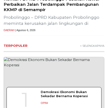
Lestarikan Tradisi Leluhur, Warga Dayakan
Sardonoharjo Gelar Merti Dusun
Bapas Yogyakarta Edukasi Guru SMKN 1
Seyegan untuk Perkuat Kesadaran Hukum
SLEMAN – Balai Pemasyarakatan (Bapas) Kelas I
Yogyakarta memberikan edukasi
DAERAH
| Agustus 7, 2026
Bapas Yogyakarta dan Poltek Imipas Evaluasi
Program Magang Taruna Pemasyarakan
YOGYAKARTA – Balai Pemasyarakatan (Bapas)
Kelas I Yogyakarta menerima kunjungan
DAERAH
| Agustus 6, 2026
Bapas Yogyakarta dan PN Sleman Perkuat
Koordinasi Penerapan Pidana Kerja Sosial