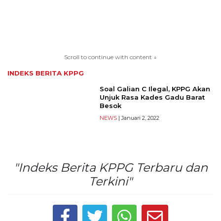
TERKONEKSI
BERSAMA
Scroll to continue with content ↓
KAMI
INDEKS BERITA
KPPG
Soal Galian C Ilegal, KPPG Akan
Unjuk Rasa Kades Gadu Barat
Besok
NEWS
| Januari 2, 2022
"Indeks Berita KPPG Terbaru dan
Copyright
Terkini"
©
2026
serikatnews.com
Allright