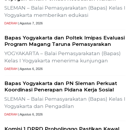
Previous
Next
ialisasi Uji Alir Sumur Produksi SLR-T-
Gelar Media Gat
Pembangunan P