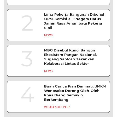
SLEMAN – Balai Pemasyarakatan (Bapas) Kelas I
Yogyakarta dan Pengadilan
DAERAH
| Agustus 6, 2026
Komisi 1 DPRD Probolinggo Pastikan Kawal
Perbaikan Jalan Terdampak Pembangunan
KKMP di Semampir
Probolinggo – DPRD Kabupaten Probolinggo
meminta kerusakan jalan lingkungan di
DAERAH
| Agustus 6, 2026
TERPOPULER
+ SELENGKAPNYA