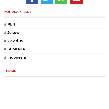
Reserved
POPULAR TAGS
CONTACT
US
#
PLN
Centennial
Tower,
#
Jokowi
Level
#
Covid-19
19,
Jl.
#
SUMENEP
Jenderal
Gatot
#
Indonesia
Subroto,
No.
TERKINI
27,
Setiabudi,
Jakarta
Selatan,
12950
Telp:
+6282136505789