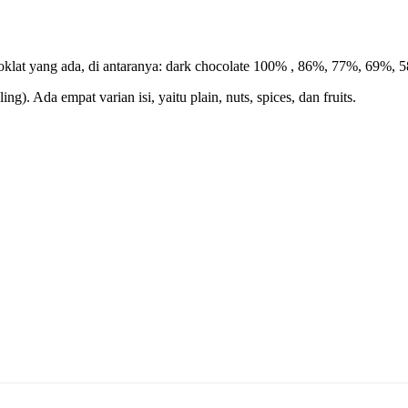
coklat yang ada, di antaranya: dark chocolate 100% , 86%, 77%, 69%, 58
ng). Ada empat varian isi, yaitu plain, nuts, spices, dan fruits.