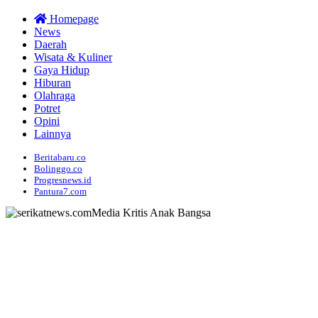
Homepage
News
Daerah
Wisata & Kuliner
Gaya Hidup
Hiburan
Olahraga
Potret
Opini
Lainnya
Beritabaru.co
Bolinggo.co
Progresnews.id
Pantura7.com