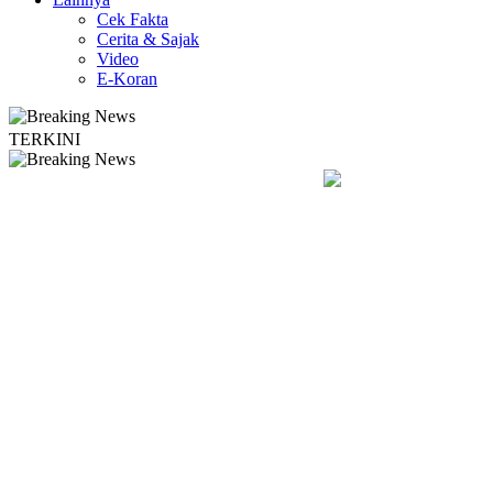
Cek Fakta
Cerita & Sajak
Video
E-Koran
TERKINI
yakan Sardonoharjo Gelar Merti Dusun
Bapas Yogyakarta Eduka