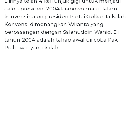
Dirinya telah 4 kali unjuk gigi untuk menjadi
PT
Serikat
calon presiden. 2004 Prabowo maju dalam
Media
konvensi calon presiden Partai Golkar. Ia kalah.
Indonesia
Konvensi dimenangkan Wiranto yang
berpasangan dengan Salahuddin Wahid. Di
tahun 2004 adalah tahap awal uji coba Pak
Prabowo, yang kalah.