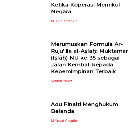
Ketika Koperasi Memikul
Negara
M. Hanif Dhakiri
Merumuskan Formula Ar-
Rujū’ ilā al-Aṣlaḥ: Muktamar
(Iṣlāḥ) NU ke-35 sebagai
Jalan Kembali kepada
Kepemimpinan Terbaik
Serikat News
Adu Pinalti Menghukum
Belanda
M Yusuf Chudlori