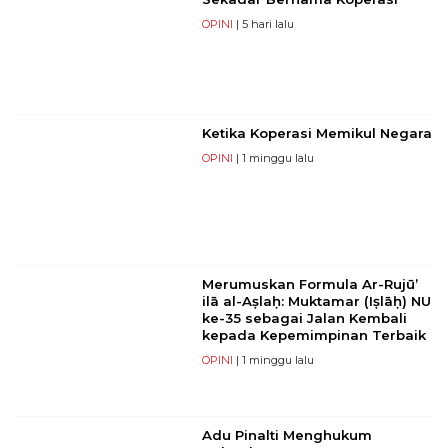
OPINI
| 5 hari lalu
Ketika Koperasi Memikul Negara
OPINI
| 1 minggu lalu
Merumuskan Formula Ar-Rujū’
ilā al-Aṣlaḥ: Muktamar (Iṣlāḥ) NU
ke-35 sebagai Jalan Kembali
kepada Kepemimpinan Terbaik
OPINI
| 1 minggu lalu
Adu Pinalti Menghukum