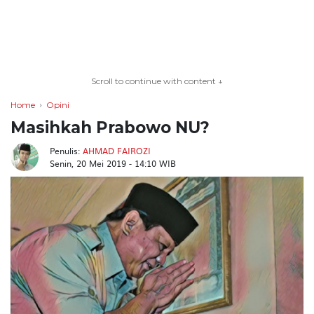
TERKONEKSI
BERSAMA
Scroll to continue with content ↓
KAMI
Home
Opini
Masihkah Prabowo NU?
Penulis:
AHMAD FAIROZI
Senin, 20 Mei 2019 - 14:10 WIB
Copyright
©
2026
serikatnews.com
Allright