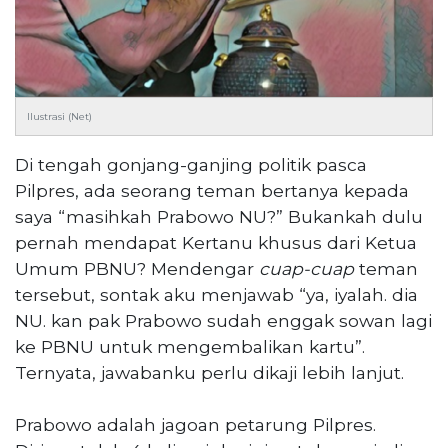
Reserved
CONTACT
US
Centennial
Ilustrasi (Net)
Tower,
Level
Di tengah gonjang-ganjing politik pasca
19,
Jl.
Pilpres, ada seorang teman bertanya kepada
Jenderal
saya “masihkah Prabowo NU?” Bukankah dulu
Gatot
pernah mendapat Kertanu khusus dari Ketua
Subroto,
Umum PBNU? Mendengar
cuap-cuap
teman
No.
tersebut, sontak aku menjawab “ya, iyalah. dia
27,
NU. kan pak Prabowo sudah enggak sowan lagi
Setiabudi,
Jakarta
ke PBNU untuk mengembalikan kartu”.
Selatan,
Ternyata, jawabanku perlu dikaji lebih lanjut.
12950
Telp:
Prabowo adalah jagoan petarung Pilpres.
+6282136505789