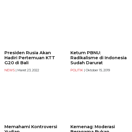
Presiden Rusia Akan
Ketum PBNU:
Hadiri Pertemuan KTT
Radikalisme di Indonesia
G20 di Bali
Sudah Darurat
NEWS
| Maret 23, 2022
POLITIK
| Oktober 15, 2019
Memahami Kontroversi
Kemenag: Moderasi
Yudian
Beragama Bukan