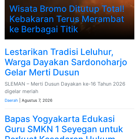
Wisata Bromo Ditutup Total!
Kebakaran Terus Merambat
ke Berbagai Titik
Lestarikan Tradisi Leluhur,
Warga Dayakan Sardonoharjo
Gelar Merti Dusun
SLEMAN – Merti Dusun Dayakan ke-16 Tahun 2026
digelar meriah
Daerah
| Agustus 7, 2026
Bapas Yogyakarta Edukasi
Guru SMKN 1 Seyegan untuk