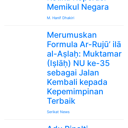
Memikul Negara
M. Hanif Dhakiri
Merumuskan
Formula Ar-Rujū’ ilā
al-Aṣlaḥ: Muktamar
(Iṣlāḥ) NU ke-35
sebagai Jalan
Kembali kepada
Kepemimpinan
Terbaik
Serikat News