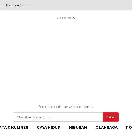
d
Pantura7.com
Close Ad ✕
Scroll to continue with content ↓
CARI
ATA & KULINER
GAYA HIDUP
HIBURAN
OLAHRAGA
PO