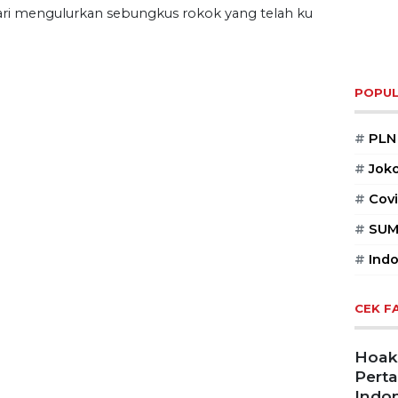
ri mengulurkan sebungkus rokok yang telah ku
POPUL
#
PLN
#
Jok
#
Covi
#
SUM
#
Indo
CEK F
Hoaks
Pert
Indon
Uzbe
Diul
Lap