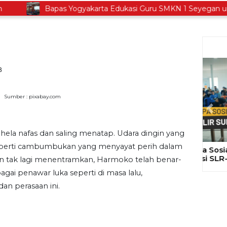
Bapas Yogyakarta Edukasi Guru SMKN 1 Seyegan untuk
B
Sumber : pixabay.com
Gela
Ajak
Prev
Proy
ela nafas dan saling menatap. Udara dingin yang
seperti cambumbukan yang menyayat perih dalam
n tak lagi menentramkan, Harmoko telah benar-
gai penawar luka seperti di masa lalu,
an perasaan ini.