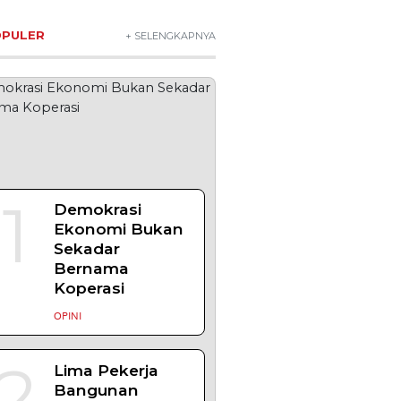
Komisi XIII:
Negara Harus
Jamin Rasa
Aman bagi
Pekerja Sipil
NEWS
3
MBG Disebut
Kunci Bangun
Ekosistem
Pangan
Nasional,
Sugeng Santoso
Tekankan
Kolaborasi Lintas
Sektor
NEWS