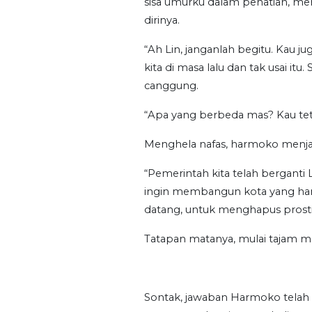
sisa umurku dalam penatian, men
dirinya.
“Ah Lin, janganlah begitu. Kau j
kita di masa lalu dan tak usai i
canggung.
“Apa yang berbeda mas? Kau t
Menghela nafas, harmoko menj
“Pemerintah kita telah berganti L
ingin membangun kota yang harmo
datang, untuk menghapus prosti
Tatapan matanya, mulai tajam
Sontak, jawaban Harmoko tela