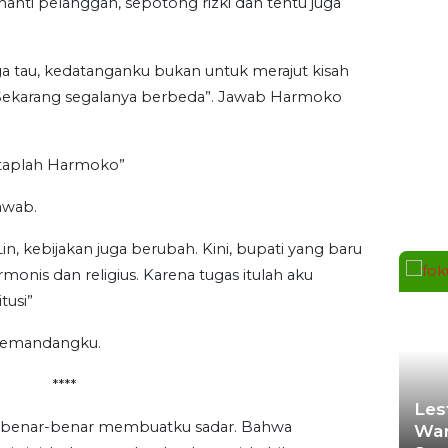
Du
anti pelanggan, sepotong rizki dan tentu juga
Bapa
uga tau, kedatanganku bukan untuk merajut kisah
SMKN
tu. Sekarang segalanya berbeda”. Jawab Harmoko
Kesa
SLEMA
(Bapas
etaplah Harmoko”
membe
awab.
DAERAH
in, kebijakan juga berubah. Kini, bupati yang baru
Bapa
nis dan religius. Karena tugas itulah aku
Imipa
Maga
tusi”
YOGYA
 memandangku.
(Bapas
kunju
****
DAERAH
h benar-benar membuatku sadar. Bahwa