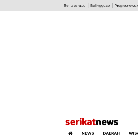
Beritabaru.co
Bolinggo.co
Progresnews.i
NEWS
DAERAH
WIS