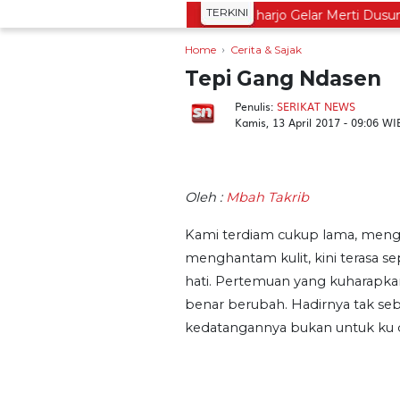
TERKINI
disi Leluhur, Warga Dayakan Sardonoharjo Gelar Merti Dusun
Home
Cerita & Sajak
Tepi Gang Ndasen
Penulis:
SERIKAT NEWS
Kamis, 13 April 2017 - 09:06 WI
Oleh :
Mbah Takrib
Kami terdiam cukup lama, mengh
menghantam kulit, kini terasa 
hati. Pertemuan yang kuharapka
benar berubah. Hadirnya tak seba
kedatangannya bukan untuk ku d