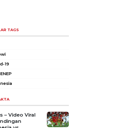
AR TAGS
owi
d-19
ENEP
nesia
AKTA
 – Video Viral
andingan
esia vs
kistan Akan
ang
orkan Hoaks
Cek Fakta Lain