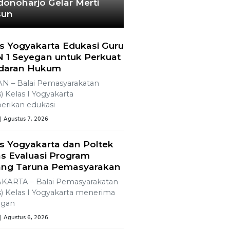
OPULER
+ SELENGKAPNYA
1
Demokrasi
Ekonomi Bukan
Sekadar
Bernama
Koperasi
OPINI
2
Lima Pekerja
Bangunan
Dibunuh OPM,