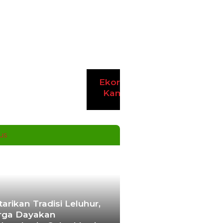
sun
s Yogyakarta Edukasi Guru
 1 Seyegan untuk Perkuat
daran Hukum
N – Balai Pemasyarakatan
) Kelas I Yogyakarta
rikan edukasi
| Agustus 7, 2026
s Yogyakarta dan Poltek
s Evaluasi Program
ng Taruna Pemasyarakan
KARTA – Balai Pemasyarakatan
) Kelas I Yogyakarta menerima
ngan
| Agustus 6, 2026