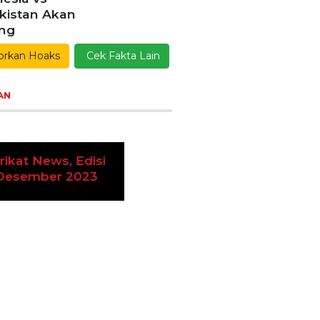
AN
oran Serikat News, Edisi
vious
Next
amis 9 November 2023
tarikan Tradisi Leluhur,
ga Dayakan
donoharjo Gelar Merti