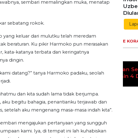
jawabnya, sembari memalingkan muka, menatap
E KOR
kar sebatang rokok.
ap yang keluar dari mulutku telah meredam
Ek
tak beraturan. Ku pikir Harmoko pun merasakan
Pre
K
r, kata-katanya terbata dan keringatnya
nya dingin.
at kami datang?” tanya Harmoko padaku, seolah
jadi.
ihatmu dan kita sudah lama tidak berjumpa.
 aku begitu bahagia, penantianku terjawab dan
sis, setelah aku mengenang masa-masa indah kita”.
Les
sembari mengajukan pertanyaan yang sungguh
War
umpaan kami. Iya, di tempat ini lah kuhabiskan
Sar