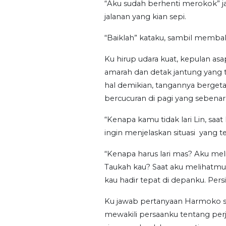
“Aku sudah berhenti merokok” 
jalanan yang kian sepi.
“Baiklah” kataku, sambil memba
Ku hirup udara kuat, kepulan as
amarah dan detak jantung yang 
hal demikian, tangannya bergeta
bercucuran di pagi yang sebenar
“Kenapa kamu tidak lari Lin, sa
ingin menjelaskan situasi yang ter
“Kenapa harus lari mas? Aku mel
Taukah kau? Saat aku melihatmu,
kau hadir tepat di depanku. Per
Ku jawab pertanyaan Harmoko 
mewakili persaanku tentang perj