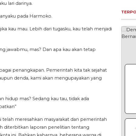
u lari darinya.
tanyaku pada Harmoko.
 jika kau mau. Lebih dari tugasku, kau telah menjadi
ng jawabmu, mas? Dan apa kau akan tetap
ebagai penangkapan. Pemerintah kita tak sejahat
ataupun denda, kami akan mengupayakan yang
an hidup mas? Sedang kau tau, tidak ada
apatkan”
titusi telah meresahkan masyarakat dan pemerintah
lah diterbitkan laporan penelitian tentang
kota ini. Bahkan kabarnya, beberapa warga di