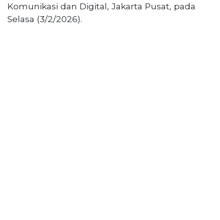
PT
Komunikasi dan Digital, Jakarta Pusat, pada
Serikat
Selasa (3/2/2026).
Media
Indonesia