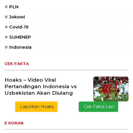
#
PLN
#
Jokowi
#
Covid-19
#
SUMENEP
#
Indonesia
CEK FAKTA
Hoaks – Video Viral
Pertandingan Indonesia vs
Uzbekistan Akan Diulang
Laporkan Hoaks
Cek Fakta Lain
E KORAN