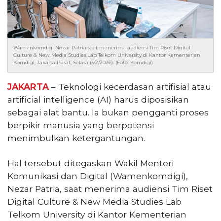
Reserved
CONTACT
US
Wamenkomdigi Nezar Patria saat menerima audiensi Tim Riset Digital
Centennial
Culture & New Media Studies Lab Telkom University di Kantor Kementerian
Tower,
Komdigi, Jakarta Pusat, Selasa (3/2/2026). (Foto: Komdigi)
Level
19,
JAKARTA
– Teknologi kecerdasan artifisial atau
Jl.
artificial intelligence (AI) harus diposisikan
Jenderal
sebagai alat bantu. Ia bukan pengganti proses
Gatot
berpikir manusia yang berpotensi
Subroto,
No.
menimbulkan ketergantungan.
27,
Setiabudi,
Hal tersebut ditegaskan Wakil Menteri
Jakarta
Komunikasi dan Digital (Wamenkomdigi),
Selatan,
Nezar Patria, saat menerima audiensi Tim Riset
12950
Digital Culture & New Media Studies Lab
Telp:
+6282136505789
Telkom University di Kantor Kementerian