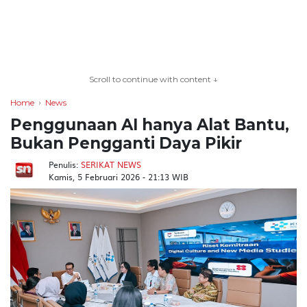
TERKONEKSI
BERSAMA
Scroll to continue with content ↓
KAMI
Home
News
Penggunaan AI hanya Alat Bantu,
Bukan Pengganti Daya Pikir
Penulis:
SERIKAT NEWS
Kamis, 5 Februari 2026 - 21:13 WIB
Copyright
©
2026
serikatnews.com
Allright